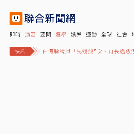
即時
演習
要聞
選舉
娛樂
運動
全球
社會
雜誌
報時光
倡議+
500輯
轉角國際
NBA
時
白海豚颱風「先蛻殼5次、再長途跋
快訊
Google Chrome終於可看Netf
離世前48小時還在直播！網紅「肥