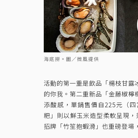
海底撈。圖／微風提供
活動的第一重是飲品「楊枝甘露
的你我。第二重新品「金藤椒檸
添酸感，單鍋售價自225元（
粑」則以鮮玉米造型柔軟呈現，兼
招牌「竹笙抱蝦滑」也重磅登場，