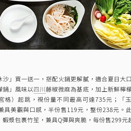
冰沙」買一送一，搭配火鍋更解膩，適合夏日大
檬鍋」風味以
四川
藤椒微麻為基底，加上新鮮檸
四宮格）起跳，視份量不同最高可達735元；「
具美觀與口感，半份售119元，整份238元。
蝦漿包裹竹笙，兼具Q彈與爽脆，每份售299元