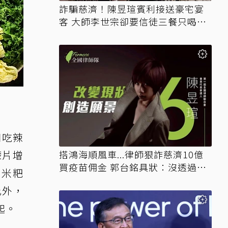
詐騙慈濟！陳昱瑄賓利接送豪宅宴
客 大師李世宗卻要信徒三餐只喝精
油
口吃辣
檬片增
搭鴻海順風車...律師狠詐慈濟10億
買疫苗佣金 郭台銘具狀：沒透過仲
玉米粑
介
此外，
起。