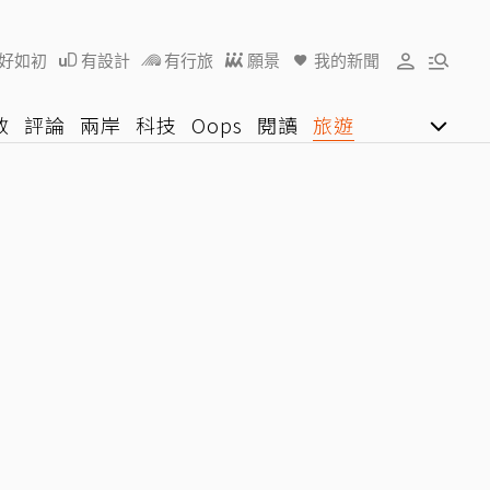
好如初
有設計
有行旅
願景
我的新聞
教
評論
兩岸
科技
Oops
閱讀
旅遊
行動
影音網
U好學