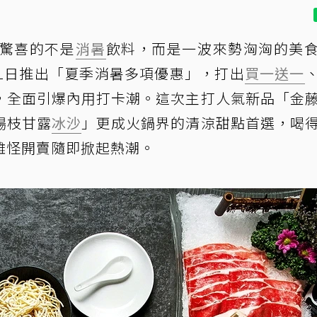
人驚喜的不是
消暑
飲料，而是一波來勢洶洶的美
31日推出「夏季消暑多項優惠」，打出
買一送一
，全面引爆內用打卡潮。這次主打人氣新品「金
楊枝甘露
冰沙
」更成火鍋界的清涼甜點首選，喝
難怪開賣隨即掀起熱潮。