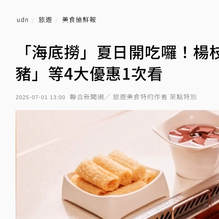
udn
旅遊
美食搶鮮報
「海底撈」夏日開吃囉！楊枝
豬」等4大優惠1次看
聯合新聞網／ 旅遊美食特約作者 萊點特別
2025-07-01 13:00