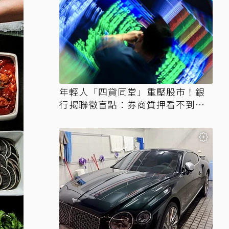
年輕人「四貸同堂」重壓股市！銀
行揭聯徵盲點：券商質押看不到、
時間差達一個月