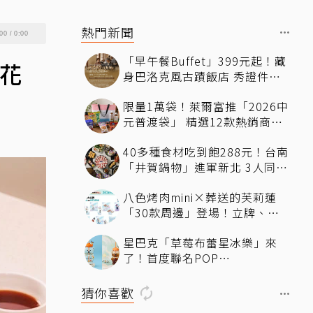
熱門新聞
00
/
0:00
「早午餐Buffet」399元起！藏
花
身巴洛克風古蹟飯店 秀證件再
享「用餐9折」暢吃到下午
限量1萬袋！萊爾富推「2026中
元普渡袋」 精選12款熱銷商品
一袋搞定
40多種食材吃到飽288元！台南
「井賀鍋物」進軍新北 3人同行
送肉盤
八色烤肉mini×葬送的芙莉蓮
「30款周邊」登場！立牌、鑰
匙圈統統有
星巴克「草莓布蕾星冰樂」來
了！首度聯名POP
MART「MOLLY」 限定版
「MOLLYｘBearista小熊杯」
猜你喜歡
必收藏