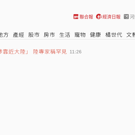
聯合報
經濟日報
河
地方
產經
股市
房市
生活
寵物
健康
橘世代
文
尚
汽車
棒球
HBL
遊戲
專題
網誌
女子漾
陽光
涉靠近大陸」 陸專家稱罕見
11:26
lix 4K影片！快更新瀏覽器、還要符合條件才能用
大叔」猝逝 暴瘦粉絲疑「早覺得不對」
11:14
11:25