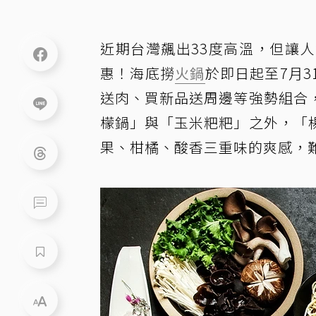
近期台灣飆出33度高溫，但讓
惠！海底撈
火鍋
於即日起至7月
送肉、買新品送周邊等強勢組合
檬鍋」與「玉米粑粑」之外，「
果、柑橘、酸香三重味的爽感，