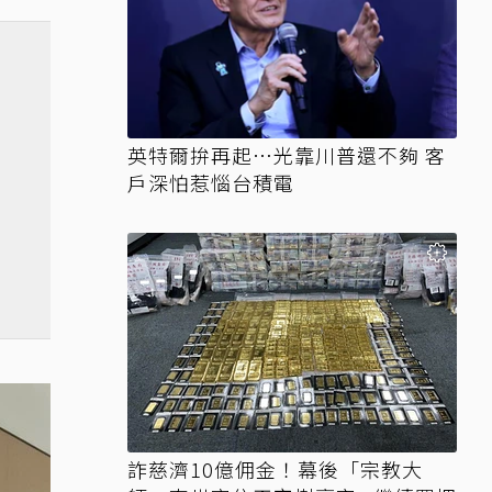
英特爾拚再起…光靠川普還不夠 客
戶深怕惹惱台積電
詐慈濟10億佣金！幕後「宗教大