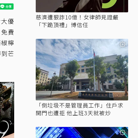
慈濟遭狠詐10億！女律師見證嚴
食大優
「下跪頂禮」博信任
、免費
藤椒檸
得到芒
「倒垃圾不是管理員工作」住戶求
開門也遭拒 他上班3天就被炒