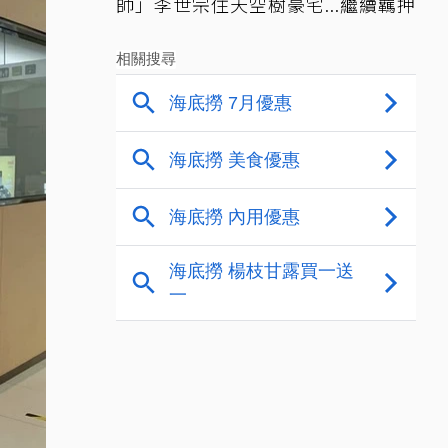
師」李世宗住天空樹豪宅...繼續羈押