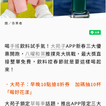
圖／各業者
喝
手搖
飲料試手氣！
大苑子
APP新春三大優
惠開跑，
八曜和茶
推撲克大挑戰，最大獎直
接整單免費，飲料控春節就是要這樣喝起
來！
．大苑子：早晚10點搶8折券 加碼抽10杯
「莓好花漾」
大苑子鎖定
草莓季
話題，推出APP限定三大