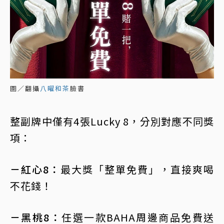
圖／翻攝
八曜和茶
臉書
整副牌中僅有4張Lucky 8，分別對應不同獎
項：
－紅心8：
最大獎「整單免費」，直接爽喝
不花錢！
－黑桃8：
任選一款BAHA周邊商品免費送