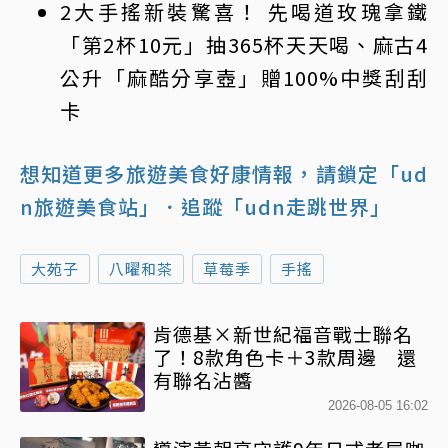
2大手搖新裝驚喜！ 先喝道玫瑰拿鐵
「第2杯10元」抽365杯天天喝、麻古4
公升「麻酷分享壺」贈100%中獎刮刮
卡
想知道更多旅遊美食好康情報，請鎖定「ud
n旅遊美食站」
．追蹤「udn走跳世界」
大苑子
八曜和茶
草莓季
手搖
肯德基×新世紀福音戰士聯名
了！8款角色卡＋3款周邊 還
有聯名沾醬
2026-08-05 16:02