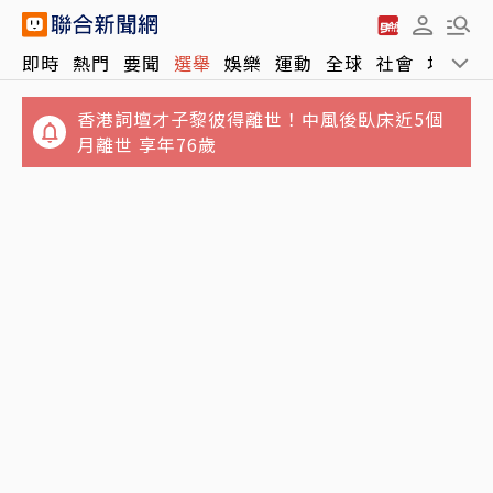
即時
熱門
要聞
選舉
娛樂
運動
全球
社會
地方
香港詞壇才子黎彼得離世！中風後臥床近5個
月離世 享年76歲
管爺阿甘路／管中閔揭留美至暗時刻 「突破從
東發號遭灌負評簽名全塗銷！徐巧芯籲別出征
冷門開始」
沈伯洋：店家的牆不需變戰場