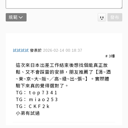
規範
發布
試試試試
發表於
2026-02-14 00:18:37
#
3
樓
這次來日本出差工作結束後想找個能真正放
鬆、又不會踩雷的安排，朋友推薦了【清~酒
~東~京~大~阪~／高~級~出~張~】。實際體
驗下來真的覺得選對了。
TG： t o p 7 3 4 1
TG： m i a o 2 5 3
TG： C K F 2 k
小弟有試過