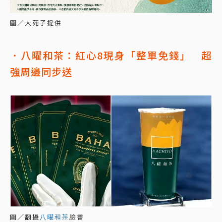
圖／大苑子提供
．八曜和茶：紅心8現身「整單免錢」 超
強周邊同步送
圖／翻攝
八曜和茶
臉書