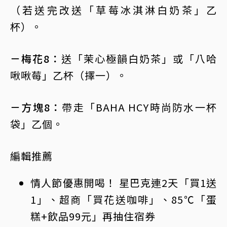
（若送完改送「草莓冰淇淋白奶茶」乙
杯）。
－梅花8：
送「茉心極韻白奶茶」或「八哈
啾啾莓」乙杯（擇一）。
－方塊8：
帶走「BAHA HCY時尚防水一杯
袋」乙個。
編輯推薦
情人節優惠開喝！ 星巴克連2天「買1送
1」、超商「買花送咖啡」、85℃「蛋
糕+飲品99元」再抽住宿券