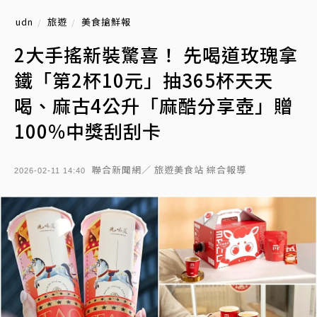
udn
旅遊
美食搶鮮報
2大手搖新裝驚喜！ 先喝道玫瑰拿
鐵「第2杯10元」抽365杯天天
喝、麻古4公升「麻酷分享壺」贈
100%中獎刮刮卡
聯合新聞網／ 旅遊美食站 綜合報導
2026-02-11 14:40