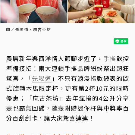
圖／先喝道、麻古茶坊
農曆新年與西洋情人節腳步近了，
手搖
飲控
準備接招！兩大連鎖手搖品牌紛紛祭出超狂
驚喜，「
先喝道
」不只有浪漫指數破表的歐
式旋轉木馬限定杯，更有第2杯10元的限時
優惠；「麻古茶坊」去年瘋搶的4公升分享
壺也霸氣回歸，隨壺附贈迷你杯與中獎率百
分百刮刮卡，讓大家驚喜連連！