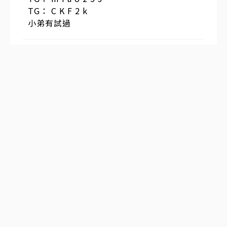
TG： C K F 2 k
小弟有試過
發表於
2026-02-12 16:15:00
#
1
樓
我之前去東京出差，剛好在網上看到有人提
到青~雅~館的上~門~服 ~務，就試著約了一
次。整體感覺挺順的，沒有想像中那麼複
雜。
沒有收什麼外國人加價，費用也都會提前說
清楚，是日妹，收費算合理。過程比較自
然，不會有亂七八糟的額外收費，這點讓我
挺安心。
有興趣的可以自己去搜青~雅~館~日~本~上~
門，資訊還蠻多的，自己了解