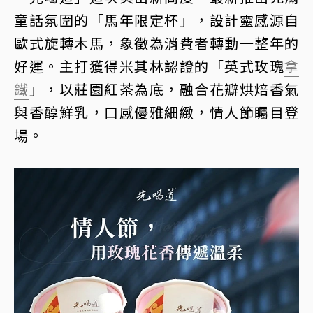
童話氛圍的「馬年限定杯」，設計靈感源自
歐式旋轉木馬，象徵為消費者轉動一整年的
好運。主打獲得米其林認證的「英式玫瑰
拿
鐵
」，以莊園紅茶為底，融合花瓣烘焙香氣
與香醇鮮乳，口感優雅細緻，情人節矚目登
場。