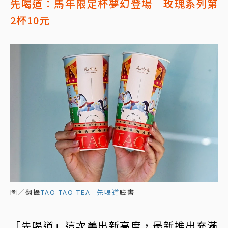
先喝道：馬年限定杯夢幻登場 玫瑰系列第
2杯10元
圖／翻攝
TAO TAO TEA -先喝道
臉書
「先喝道」這次美出新高度，最新推出充滿