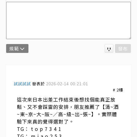
規範
發布
試試試試
發表於
2026-02-14 00:21:01
#
2
樓
這次來日本出差工作結束後想找個能真正放
鬆、又不會踩雷的安排，朋友推薦了【清~酒
~東~京~大~阪~／高~級~出~張~】。實際體
驗下來真的覺得選對了。
TG： t o p 7 3 4 1
TG： m i a o 2 5 3