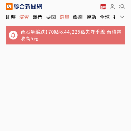
即時
演習
熱門
要聞
選舉
娛樂
運動
全球
社會
台股量縮跌170點收44,225點失守季線 台積電
收高5元
綠燈剛起步！89歲老婦過馬路遭大貨車猛撞 腹
看不見的槓桿？四貸同堂逼出30年來最大金融
部重創當場不治
監理改革