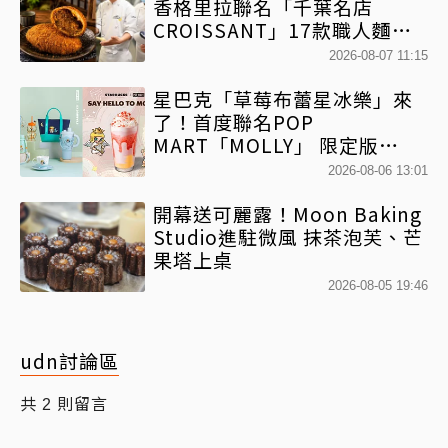
香格里拉聯名「千葉名店
CROISSANT」17款職人麵包
限時開賣
2026-08-07 11:15
星巴克「草莓布蕾星冰樂」來
了！首度聯名POP
MART「MOLLY」 限定版
「MOLLYｘBearista小熊杯」
2026-08-06 13:01
必收藏
開幕送可麗露！Moon Baking
Studio進駐微風 抹茶泡芙、芒
果塔上桌
2026-08-05 19:46
udn討論區
共
則留言
2