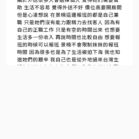
助 生活不容易 覺得外送不好 價位高要開房間
但是心凌想說 在景楠這邊報班的都是自己兼
職 只是她們沒有能力跟精力去找客人 因為有
自己的正職工作 只是有空的時間出來 也想要
生活多一份收入 再說時間也比較自由 想要報
班的時候可以報班 景楠不會限制妹妹的報班
時間 因為很多也是為了生活被迫下海 我也知
道她們的艱辛 我自己也是從外地過來台灣生
活也知道有多少辛苦 你們加入我也可以先觀
察等信任我之後跟我約都是可以 景楠這邊每
天報班的女生都不一樣 有秘書 有OL 學生 護
士 人妻 處女 麻豆 等很多類型
給你們沒有嘗試過得女生 讓辛苦了整整一年
的自己全身心的放鬆 妹妹只進入身體 不進入
生活 有需要了就來找景楠LINE:998ky
Telegram:a886kk
發表於
2025-12-18 15:54:01