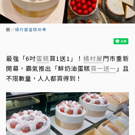
圖／
橘村屋蛋糕粉專
最強「6吋
蛋糕
買1送1」！
橘村屋
門市重新
開幕，霸氣推出「鮮奶油蛋糕
買一送一
」且
不限數量，人人都買得到！