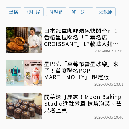
蛋糕
橘村屋
母親節
買一送一
父親節
日本冠軍咖哩麵包快閃台南！
香格里拉聯名「千葉名店
CROISSANT」17款職人麵包
限時開賣
2026-08-07 11:15
星巴克「草莓布蕾星冰樂」來
了！首度聯名POP
MART「MOLLY」 限定版
「MOLLYｘBearista小熊杯」
2026-08-06 13:01
必收藏
開幕送可麗露！Moon Baking
Studio進駐微風 抹茶泡芙、芒
果塔上桌
2026-08-05 19:46