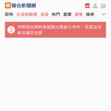
即時
白海豚颱風
演習
熱門
要聞
選舉
娛樂
運動
伊朗突加碼對美國開出戲劇化條件！荷莫茲海
峽協議恐生變
19歲女家中生產後嬰孩死亡 伴屍6天飄異味後
Turtle Beach Stealth Pro 2電競耳機開箱！
報警求助
可更換電池、音質驚豔 一鍵輕鬆跨平台