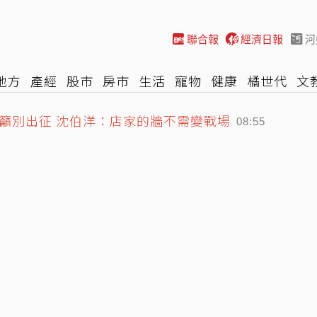
聯合報
經濟日報
河
地方
產經
股市
房市
生活
寵物
健康
橘世代
文
近5個月離世 享年76歲
尚
汽車
棒球
HBL
遊戲
專題
網誌
女子漾
陽光
09:18
籲別出征 沈伯洋：店家的牆不需變戰場
08:55
 「突破從冷門開始」
09:23