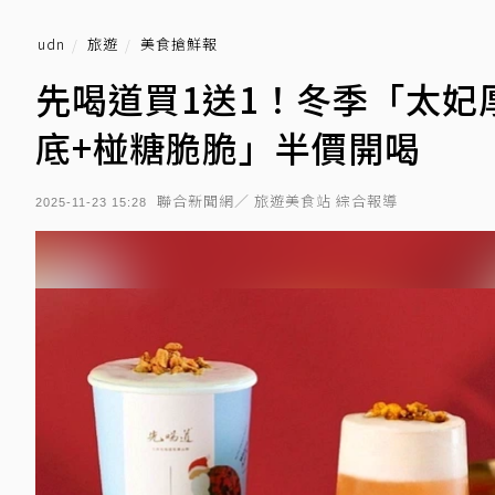
udn
旅遊
美食搶鮮報
先喝道買1送1！冬季「太妃
底+椪糖脆脆」半價開喝
聯合新聞網／ 旅遊美食站 綜合報導
2025-11-23 15:28