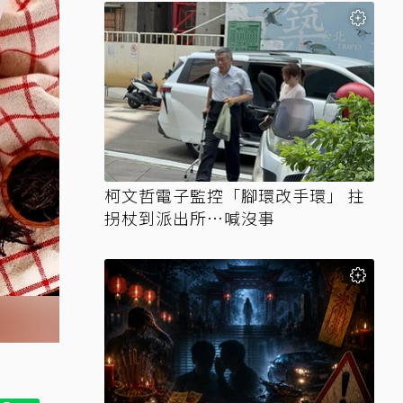
柯文哲電子監控「腳環改手環」 拄
拐杖到派出所…喊沒事