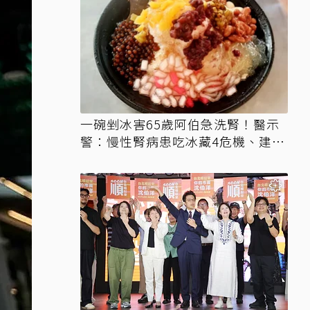
一碗剉冰害65歲阿伯急洗腎！醫示
警：慢性腎病患吃冰藏4危機、建議
3妙招