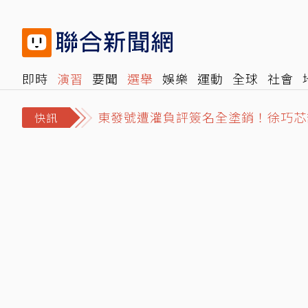
即時
演習
要聞
選舉
娛樂
運動
全球
社會
香港詞壇才子黎彼得離世！中風後臥床
雜誌
報時光
倡議+
500輯
轉角國際
NBA
時
東發號遭灌負評簽名全塗銷！徐巧芯
快訊
管爺阿甘路／管中閔揭留美至暗時刻