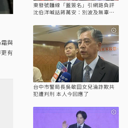
東發號麵線「蓋簽名」引網路負評
沈伯洋喊話蔣萬安：別波及無辜店
家
奶霜與
得更有
台中市警局長吳敬田女兒淪詐欺共
犯遭判刑 本人今回應了