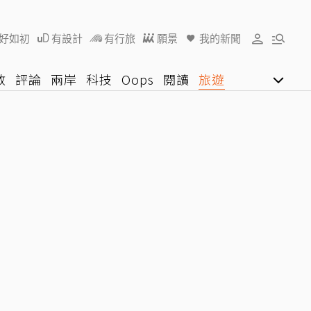
好如初
有設計
有行旅
願景
我的新聞
教
評論
兩岸
科技
Oops
閱讀
旅遊
行動
影音網
U好學