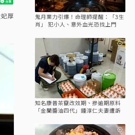
太妃厚
鬼月業力引爆！命理師提醒：「3生
肖」 犯小人、意外血光恐找上門
知名康普茶竄改效期、摻逾期原料
「金蘭醬油四代」鍾淳仁夫妻遭訴