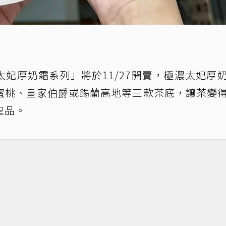
妃厚奶霜系列」將於11/27開賣，極濃太妃厚
蜜桃、皇家伯爵或錫蘭高地等三款茶底，讓茶變
聖品。