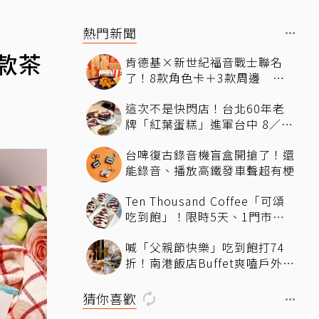
熱門新聞
款茶
肯德基×新世紀福音戰士聯名
了！8款角色卡＋3款周邊 還
有聯名沾醬
這次不是快閃店！台北60年老
牌「紅葉蛋糕」進軍台中 8／6
起試營運 朝聖「神級鮮奶油蛋
台啤復古錄音機盲盒開搶了！還
糕」門市就能買
能錄音、播放高鐵發車聲超有梗
Ten Thousand Coffee「可頌
吃到飽」！限時5天、1門市獨
家 父親節限定「88元吃爆神級
喊「父親節快樂」吃到飽打74
可頌」 活動資訊一次看
折！南港飯店Buffet爽嗑戶外
BBQ炭烤吧、指定6區再享88折
猜你喜歡