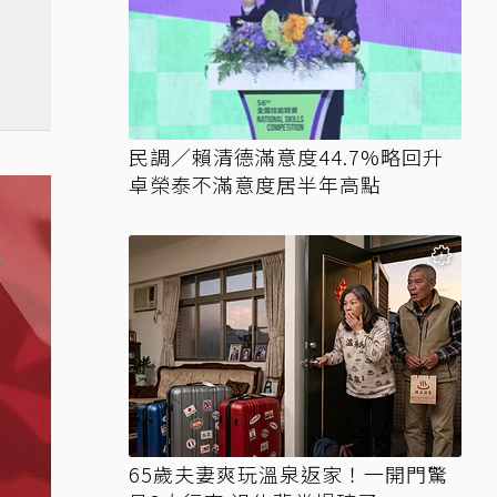
民調／賴清德滿意度44.7%略回升
卓榮泰不滿意度居半年高點
65歲夫妻爽玩溫泉返家！一開門驚