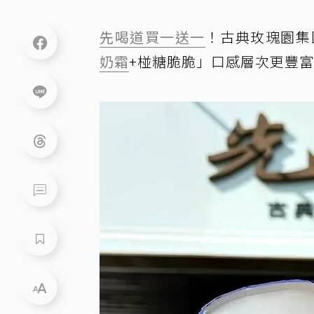
先喝道
買一送一
！古典玫瑰園集
奶霜
+椪糖脆脆」口感層次更豐