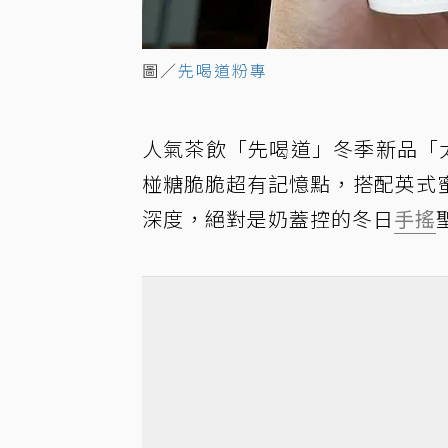
圖／
先喝道粉專
人氣茶飲「先喝道」冬季新品「太
椪糖脆脆超有記憶點，搭配英式
深度，絕對是奶蓋控的冬日
手搖