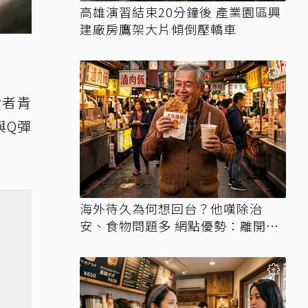
高雄演習結束20分鐘後 產業園區興
建廠房鷹架大片傾倒壓轎車
費者青
與Q彈
海外待久為何想回台？他嘆除治
安、食物問題多 網點優勢：離開才
知天堂