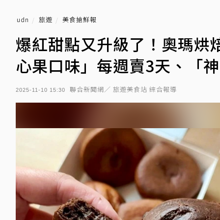
udn
旅遊
美食搶鮮報
爆紅甜點又升級了！奧瑪烘
心果口味」每週賣3天、「
聯合新聞網／ 旅遊美食站 綜合報導
2025-11-10 15:30