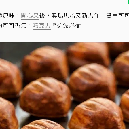
繼原味、
開心果
後，奧瑪烘焙又新力作「雙重可
的可可香氣，
巧克力
控這波必衝！