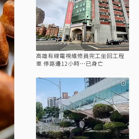
高雄有線電視維修員完工坐回工程
車 停路邊12小時…已身亡