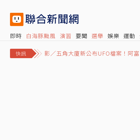
即時
白海豚颱風
演習
要聞
選舉
娛樂
運動
影／五角大廈新公布UFO檔案！阿
閱讀
旅遊
雜誌
報時光
倡議+
500輯
轉角國
MLB／史庫柏告白「想回底特律」挨
快訊
北京研究生凌晨實驗炸斷手指 校方