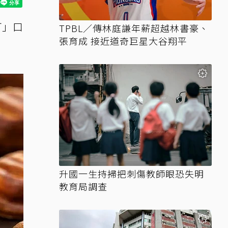
可」口
TPBL／傳林庭謙年薪超越林書豪、
張育成 接近道奇巨星大谷翔平
升國一生持掃把刺傷教師眼恐失明
教育局調查