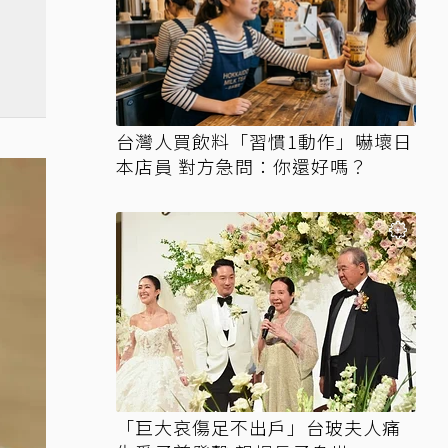
台灣人買飲料「習慣1動作」嚇壞日
本店員 對方急問：你還好嗎？
「巨大哀傷足不出戶」台玻夫人痛