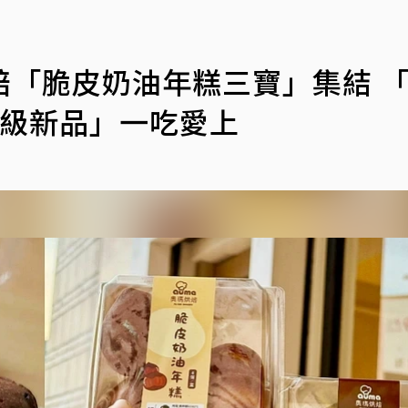
焙「脆皮奶油年糕三寶」集結 
神級新品」一吃愛上