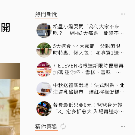
熱門新聞
「開
松屋小編哭問「為何大家不來
吃？」 網揭3大痛點：關鍵不只
價格
5大速食、4大超商「父親節限
時特惠」懶人包！ 咖啡買1送
1、比薩半價、霜淇淋只要10元
7-ELEVEN哈根達斯限時優惠再
加碼 迷你杯、雪糕、雪酥「買
10送13」
中秋送禮新戰場！法式甜點、北
海道乳酪搶市 爆紅檸檬蛋糕熱
銷破萬顆
餐費最低只要8元！爸爸身分證
「8」愈多折愈大 入場再送冰涼
生啤酒
猜你喜歡