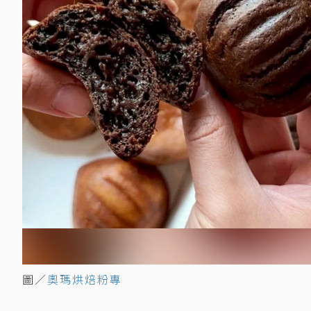
圖／
奧瑪烘焙粉專