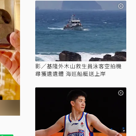
影／基隆外木山救生員泳客空拍機
尋獲遺遺體 海巡船艇送上岸