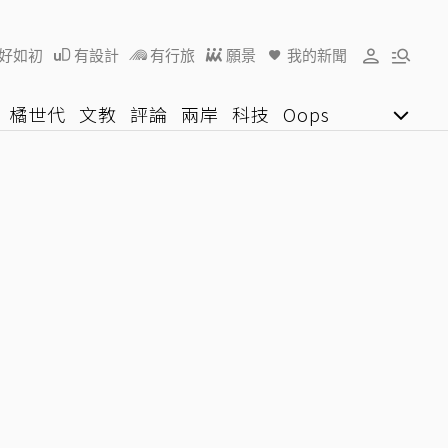
好如初
有設計
有行旅
願景
我的新聞
橘世代
文教
評論
兩岸
科技
Oops
女子漾
陽光行動
影音網
U好學