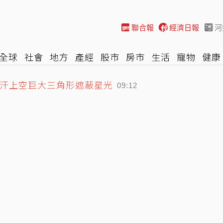
聯合報
經濟日報
河
全球
社會
地方
產經
股市
房市
生活
寵物
健康
富汗上空巨大三角形遮蔽星光
際
NBA
時尚
汽車
棒球
HBL
遊戲
專題
網誌
09:12
轟虛情 老虎球迷：當我們笨蛋？
08:40
稱「擅自進入」被批卸責
09:12