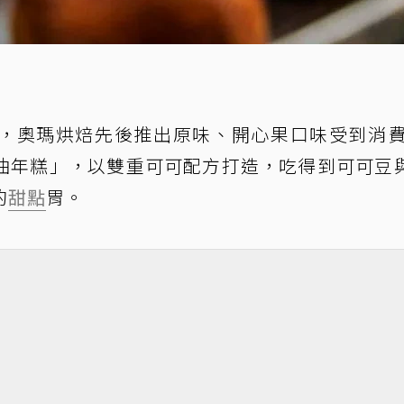
，奧瑪烘焙先後推出原味、開心果口味受到消
油年糕」，以雙重可可配方打造，吃得到可可豆
的
甜點
胃。