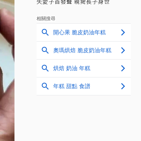
失愛子首發聲 親揭長子身世