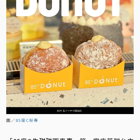
圖／
85度C粉專