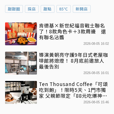
甜甜圈
探店
甜點
85℃
新開店
肯德基×新世紀福音戰士聯名
了！8款角色卡＋3款周邊 還
有聯名沾醬
2026-08-05 16:02
導演黃朝亮守護9年日式老屋咖
啡館將熄燈！ 8月底前邀旅人
最後告別
2026-08-05 16:01
Ten Thousand Coffee「可頌
吃到飽」！限時5天、1門市獨
家 父親節限定「88元吃爆神級
可頌」 活動資訊一次看
2026-08-05 15:46