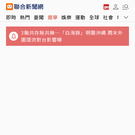
即時
熱門
要聞
選舉
娛樂
運動
全球
社會
地方
3颱共存無共舞…「白海豚」明襲沖繩 周末外
圍環流對台影響曝
七年未調⋯難反映勞動市場水準 薪資揭露門檻
毒油案向上延燒⋯食安治理零容忍變切香腸 在
擬調高至5萬元
保護誰？