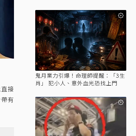
鬼月業力引爆！命理師提醒：「3生
肖」 犯小人、意外血光恐找上門
就直接
於帶有