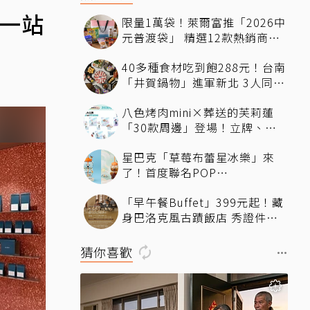
下一站
限量1萬袋！萊爾富推「2026中
元普渡袋」 精選12款熱銷商品
一袋搞定
40多種食材吃到飽288元！台南
「井賀鍋物」進軍新北 3人同行
送肉盤
八色烤肉mini×葬送的芙莉蓮
「30款周邊」登場！立牌、鑰
匙圈統統有
星巴克「草莓布蕾星冰樂」來
了！首度聯名POP
MART「MOLLY」 限定版
「早午餐Buffet」399元起！藏
「MOLLYｘBearista小熊杯」
身巴洛克風古蹟飯店 秀證件再
必收藏
享「用餐9折」暢吃到下午
猜你喜歡