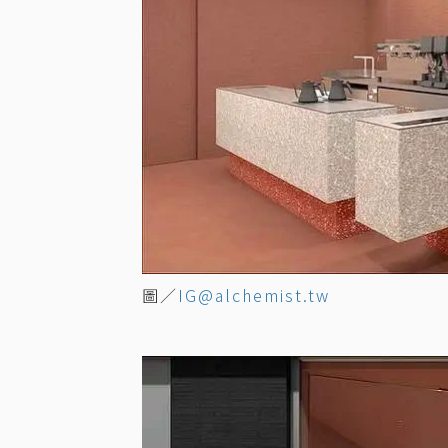
圖／
IG@alchemist.tw