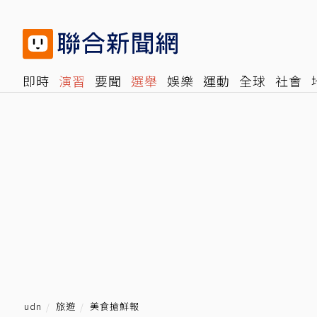
即時
演習
要聞
選舉
娛樂
運動
全球
社會
雜誌
報時光
倡議+
500輯
轉角國際
NBA
時
udn
旅遊
美食搶鮮報