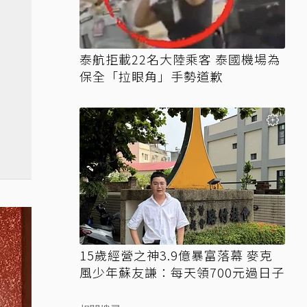
泰航拒載22名大陸乘客 泰國機場為
保全「拉眼角」手勢道歉
15歲經營之神3.9億暴富落幕 麥克
風少年蘇友謙：每天領700元過日子