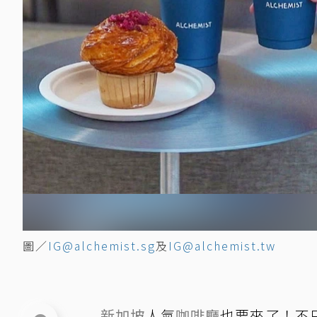
圖／
IG@alchemist.sg
及
IG@alchemist.tw
新加坡
人氣
咖啡廳
也要來了！不只