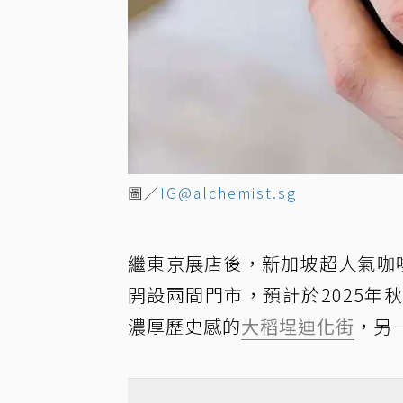
圖／
IG@alchemist.sg
繼東京展店後，新加坡超人氣咖啡「
開設兩間門市，預計於2025
濃厚歷史感的
大稻埕
迪化街
，另