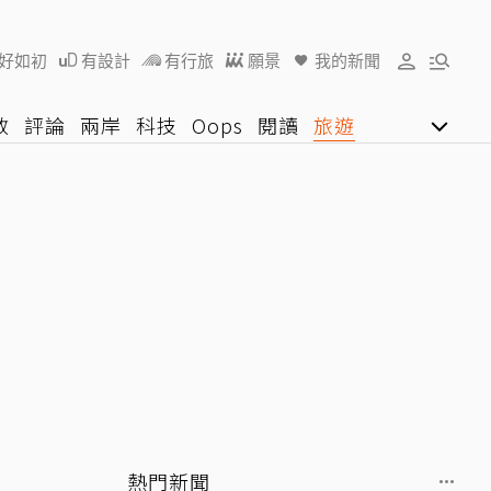
好如初
有設計
有行旅
願景
我的新聞
教
評論
兩岸
科技
Oops
閱讀
旅遊
行動
影音網
U好學
熱門新聞