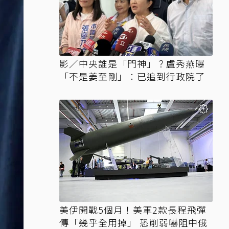
影／中央誰是「門神」？盧秀燕曝
「不是姜至剛」：已追到行政院了
美伊開戰5個月！美軍2款長程飛彈
傳「幾乎全用掉」 恐削弱嚇阻中俄