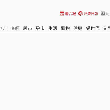
聯合報
經濟日報
河
地方
產經
股市
房市
生活
寵物
健康
橘世代
文
尚
汽車
棒球
HBL
遊戲
專題
網誌
女子漾
陽光