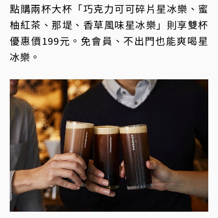
點購兩杯大杯「巧克力可可碎片星冰樂、蜜
柚紅茶、那堤、香草風味星冰樂」則享雙杯
優惠價199元。免會員、不出門也能爽喝星
冰樂。