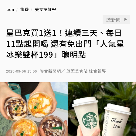
udn
旅遊
美食搶鮮報
聽新聞
星巴克買1送1！連續三天、每日
11點起開喝 還有免出門「人氣星
冰樂雙杯199」聰明點
聯合新聞網／ 旅遊美食站 綜合報導
2025-09-06 13:00