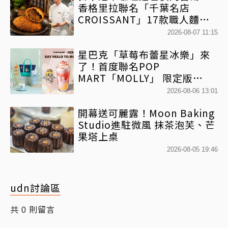
香格里拉聯名「千葉名店
CROISSANT」17款職人麵包
限時開賣
2026-08-07 11:15
星巴克「草莓布蕾星冰樂」來
了！首度聯名POP
MART「MOLLY」 限定版
「MOLLYｘBearista小熊杯」
2026-08-06 13:01
必收藏
開幕送可麗露！Moon Baking
Studio進駐微風 抹茶泡芙、芒
果塔上桌
2026-08-05 19:46
udn討論區
共
則留言
0