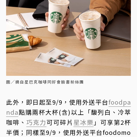
圖／摘自星巴克咖啡同好會臉書粉絲團
此外，即日起至9/9，使用外送平台
foodpa
nda
點購兩杯大杯(含)以上「馥列白、冷萃
咖啡、
巧克力
可可碎片
星冰樂
」可享第2杯
半價；同樣至9/9，使用外送平台foodomo