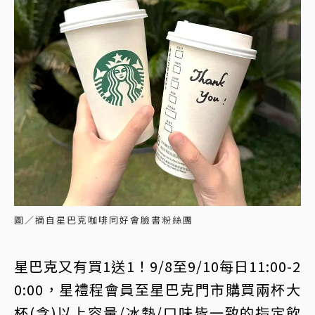
圖／摘自星巴克咖啡同好會臉書粉絲團
星巴克又有買1送1！9/8至9/10每日11:00-2
0:00，星禮程會員至星巴克門市購買兩杯大
杯(含)以上容量/冰熱/口味皆一致的指定飲