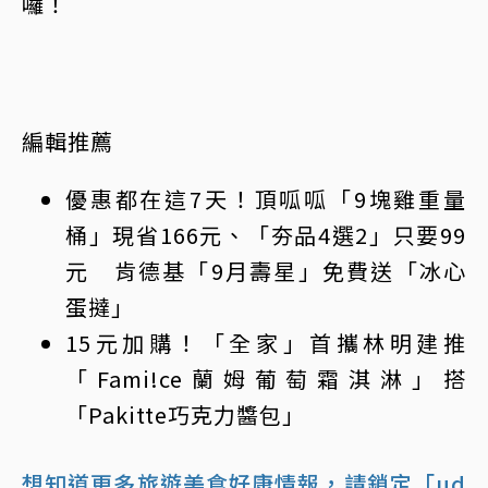
囉！
編輯推薦
優惠都在這7天！頂呱呱「9塊雞重量
桶」現省166元、「夯品4選2」只要99
元 肯德基「9月壽星」免費送「冰心
蛋撻」
15元加購！「全家」首攜林明建推
「Fami!ce蘭姆葡萄霜淇淋」搭
「Pakitte巧克力醬包」
想知道更多旅遊美食好康情報，請鎖定「ud