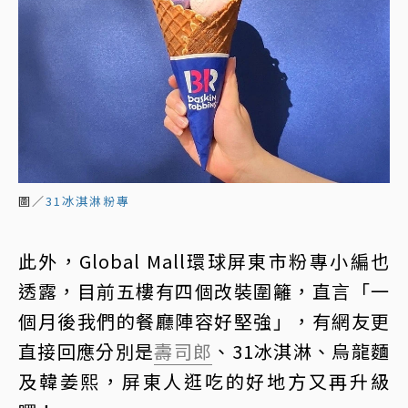
圖／
31冰淇淋粉專
此外，Global Mall環球屏東市粉專小編也
透露，目前五樓有四個改裝圍籬，直言「一
個月後我們的餐廳陣容好堅強」，有網友更
直接回應分別是
壽司郎
、31冰淇淋、烏龍麵
及韓姜熙，屏東人逛吃的好地方又再升級