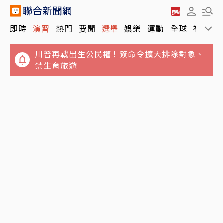
即時
演習
熱門
要聞
選舉
娛樂
運動
全球
社會
川普再戰出生公民權！簽命令擴大排除對象、
禁生育旅遊
國安基金護盤8檔全獲利！網讚「可跟買」：
白海豚亂父親節！暴風圈恐擦邊2縣市 直接籠
根本國家級抄底
罩北北基桃機率曝