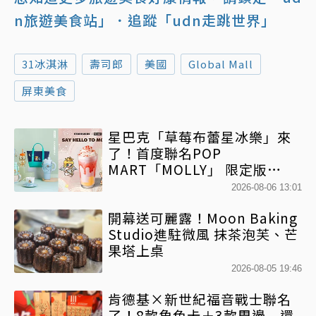
n旅遊美食站」
．追蹤「udn走跳世界」
31冰淇淋
壽司郎
美國
Global Mall
屏東美食
星巴克「草莓布蕾星冰樂」來
了！首度聯名POP
MART「MOLLY」 限定版
「MOLLYｘBearista小熊杯」
2026-08-06 13:01
必收藏
開幕送可麗露！Moon Baking
Studio進駐微風 抹茶泡芙、芒
果塔上桌
2026-08-05 19:46
肯德基×新世紀福音戰士聯名
了！8款角色卡＋3款周邊 還