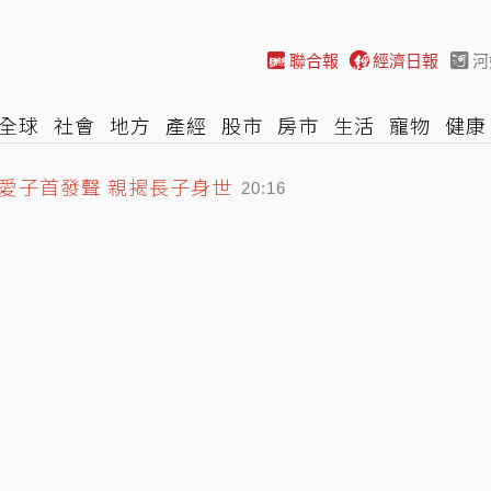
聯合報
經濟日報
河
全球
社會
地方
產經
股市
房市
生活
寵物
健康
愛子首發聲 親揭長子身世
際
NBA
時尚
汽車
棒球
HBL
遊戲
專題
網誌
20:16
點影響台灣最明顯
19:29
文：將採取必要作為以維護憲政秩序
20:28