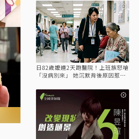
日82歲嬤連2天跑醫院！上班族怒嗆
「沒病別來」 她沉默背後原因惹鼻
酸