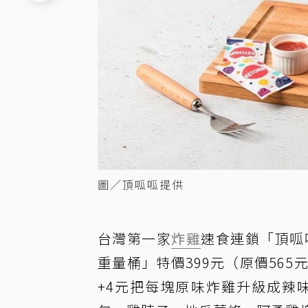
圖／頂呱呱提供
台灣第一家
炸雞
速食連鎖「頂呱
重量桶」特價399元（原價56
+4元把每塊原味炸雞升級成辣