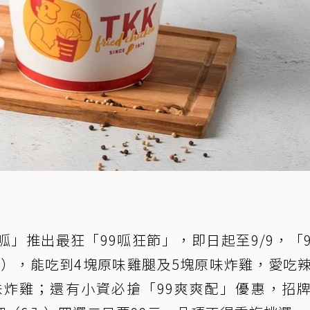
呱」推出最狂「99呱狂節」，即日起至9/9，「
5元），能吃到4塊原味雞腿及5塊原味炸雞，愛吃
味炸雞；還有小資必搶「99爽爽配」優惠，招