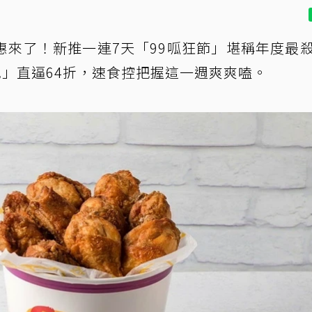
惠來了！新推一連7天「99呱狂節」堪稱年度最
配」直逼64折，速食控把握這一週爽爽嗑。