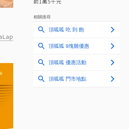
罰1萬5千元
aLap