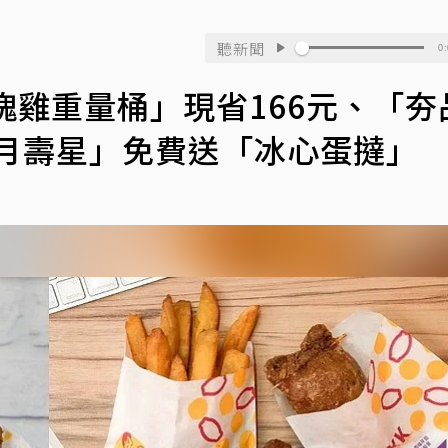
聽新聞
0:
塊雞重量桶」現省166元、「夯
9月壽星」免費送「冰心蛋撻」