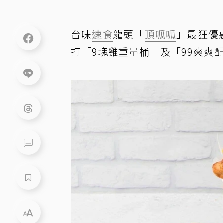
台味
速食
龍頭「
頂呱呱
」最狂優
打「9塊雞重量桶」及「99爽爽