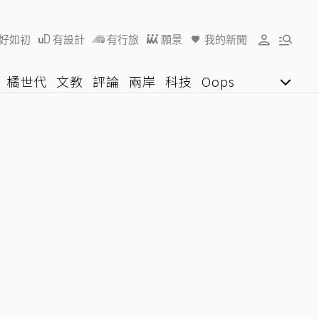
好如初
有設計
有行旅
願景
我的新聞
橘世代
文教
評論
兩岸
科技
Oops
女子漾
陽光行動
影音網
U好學