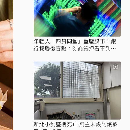
年輕人「四貸同堂」重壓股市！銀
行揭聯徵盲點：券商質押看不到、
時間差達一個月
新北小狗墜樓死亡 飼主未設防護被