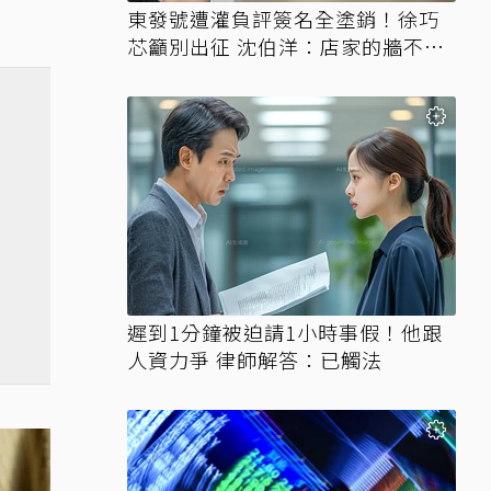
東發號遭灌負評簽名全塗銷！徐巧
芯籲別出征 沈伯洋：店家的牆不需
變戰場
遲到1分鐘被迫請1小時事假！他跟
人資力爭 律師解答：已觸法