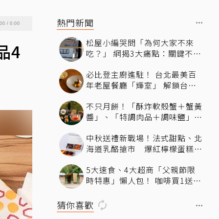
熱門新聞
00
/
0:00
松屋小編哭問「為何大家不來
品4
吃？」 網揭3大痛點：關鍵不只
價格
必比登主廚進駐！ 台北最美百
年老屋餐廳「輝室」 解鎖台味
記憶
不只月餅！「酥炸軟殼蟹＋蟹黃
醬」、「特調肉品＋調味鹽」中
秋送創意
中秋送禮新戰場！法式甜點、北
海道乳酪搶市 爆紅檸檬蛋糕熱
銷破萬顆
5大速食、4大超商「父親節限
時特惠」懶人包！ 咖啡買1送
1、比薩半價、霜淇淋只要10元
猜你喜歡