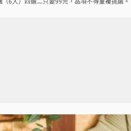
（6入）四選二只要99元，品項不得重複挑選。