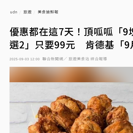
udn
旅遊
美食搶鮮報
優惠都在這7天！頂呱呱「9
選2」只要99元 肯德基「
聯合新聞網／ 旅遊美食站 綜合報導
2025-09-03 12:00