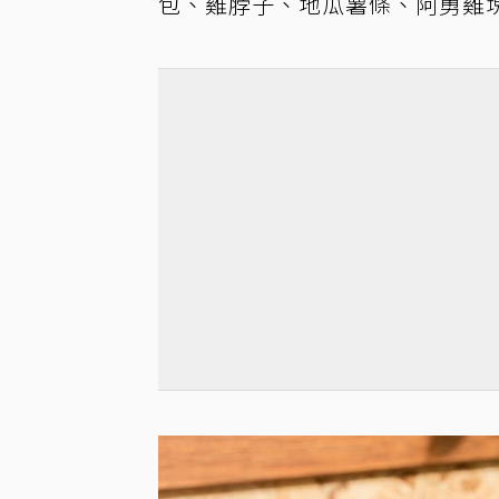
包、雞脖子、地瓜薯條、阿勇雞塊