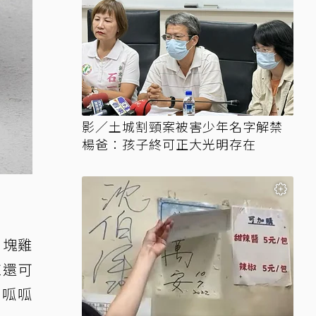
影／土城割頸案被害少年名字解禁
楊爸：孩子終可正大光明存在
9塊雞
辣還可
牌呱呱