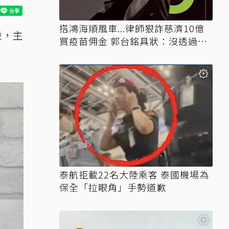
搭鴻海順風車...律師狠詐慈濟10億
殺，主
買疫苗佣金 郭台銘具狀：沒透過仲
介
泰航拒載22名大陸乘客 泰國機場為
保全「拉眼角」手勢道歉