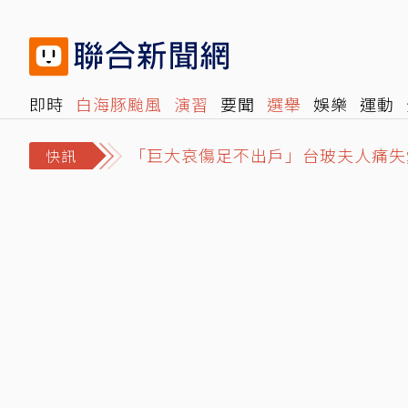
即時
白海豚颱風
演習
要聞
選舉
娛樂
運動
「巨大哀傷足不出戶」台玻夫人痛失
閱讀
旅遊
雜誌
報時光
倡議+
500輯
轉角國
白海豚颱風移動速度再放慢 這時間
快訊
立院兒少帳戶三讀 政院證實收到咨