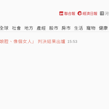
聯合報
經濟日報
河
全球
社會
地方
產經
股市
房市
生活
寵物
健康
娘腔、像個女人」 判決結果出爐
際
NBA
時尚
汽車
棒球
HBL
遊戲
專題
網誌
15:53
魏平政見面 彰化藍營整合露曙光
15:29
龍捲風 榕樹遭連根拔起
16:09