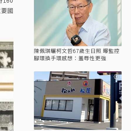
160
重要國
陳佩琪曬柯文哲67歲生日照 曝監控
腳環換手環感想：羞辱性更強