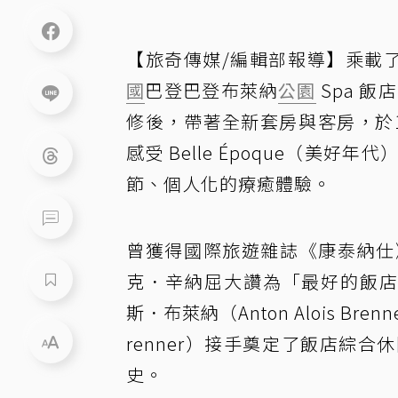
【旅奇傳媒/編輯部報導】乘載
國
巴登巴登布萊納
公園
Spa 飯店
修後，帶著全新套房與客房，於
感受 Belle Époque（
節、個人化的療癒體驗。
曾獲得國際旅遊雜誌《康泰納仕
克．辛納屈大讚為「最好的飯店」
斯．布萊納（Anton Alois Br
renner）接手奠定了飯店綜
史。