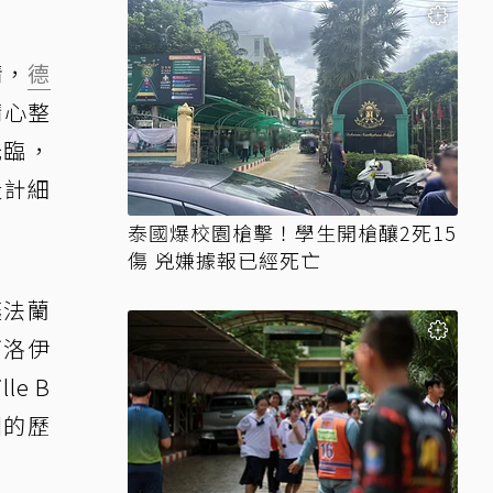
情，
德
年精心整
光臨，
設計細
泰國爆校園槍擊！學生開槍釀2死15
傷 兇嫌據報已經死亡
讓法蘭
阿洛伊
le B
爛的歷