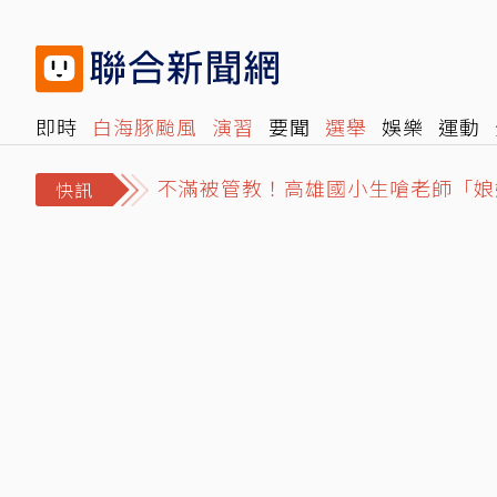
即時
白海豚颱風
演習
要聞
選舉
娛樂
運動
不滿被管教！高雄國小生嗆老師「娘
閱讀
旅遊
雜誌
報時光
倡議+
500輯
轉角國
賴清德酸施政吊車尾助攻？王惠美與
快訊
白海豚進逼北海岸…新北淡水疑出現