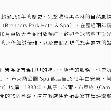
了超過150年的歷史、完整收納黑森林的自然風
（Brenners Park-Hotel & Spa），在歷經兩
10月重啟大門並開放預訂，歡迎全球旅客再次
美好年代）的那份細緻優雅，以及更貼近現代旅客需求的
》譽為擁有舊世界的魅力、絕佳的服務，也曾
。布萊納公園 Spa 飯店自1872年由安東．
enner）收購，1883年，其子卡米爾．布萊納（Camil
合休閒的旅宿基礎，這座飯店便開始書寫其輝煌燦