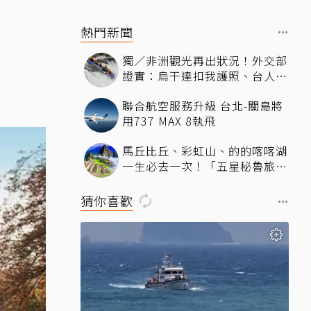
熱門新聞
獨／非洲觀光再出狀況！外交部
證實：烏干達扣我護照、台人遭
原機遣返
聯合航空服務升級 台北-關島將
用737 MAX 8執飛
馬丘比丘、彩虹山、的的喀喀湖
一生必去一次！「五星秘魯旅
遊」13天如何預防高山症，深
度探索印加古文明？
猜你喜歡