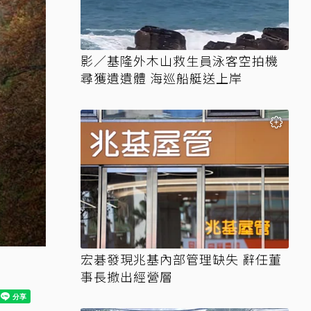
影／基隆外木山救生員泳客空拍機
尋獲遺遺體 海巡船艇送上岸
宏碁發現兆基內部管理缺失 辭任董
事長撤出經營層