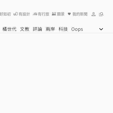
好如初
有設計
有行旅
願景
我的新聞
橘世代
文教
評論
兩岸
科技
Oops
女子漾
陽光行動
影音網
U好學