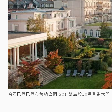
德國巴登巴登布萊納公園 Spa 飯店於10月重啟大門、開