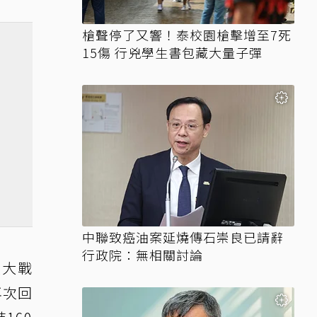
槍聲停了又響！泰校園槍擊增至7死
15傷 行兇學生書包藏大量子彈
中聯致癌油案延燒傳石崇良已請辭
行政院：無相關討論
次大戰
再次回