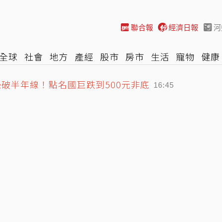
聯合報
經濟日報
河
全球
社會
地方
產經
股市
房市
生活
寵物
健康
際
NBA
時尚
汽車
棒球
HBL
遊戲
專題
網誌
破半年線！點名國巨跌到500元非底
16:45
邊男人」最新情況曝光
府法扶律師 法制局出聲了
17:21
17:04