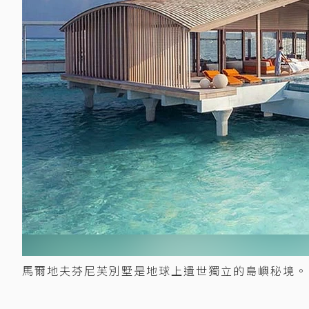
馬爾地夫芬尼芙別墅是地球上遺世獨立的島嶼秘境。 圖／