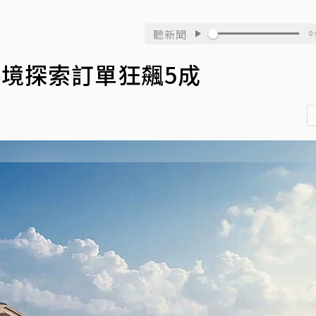
聽新聞
0:
d秘境探索訂單狂飆5成