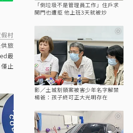
「倒垃圾不是管理員工作」住戶求
開門也遭拒 他上班3天就被炒
度假村
提供旅
ed最
不僅止
影／土城割頸案被害少年名字解禁
楊爸：孩子終可正大光明存在