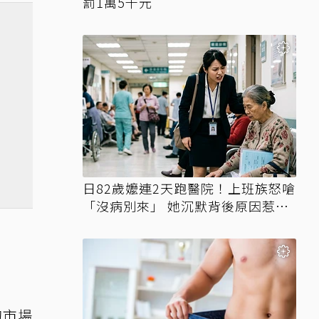
罰1萬5千元
日82歲嬤連2天跑醫院！上班族怒嗆
「沒病別來」 她沉默背後原因惹鼻
酸
的市場