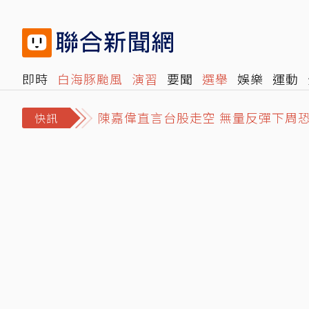
即時
白海豚颱風
演習
要聞
選舉
娛樂
運動
閱讀
旅遊
雜誌
報時光
倡議+
500輯
轉角國
陳嘉偉直言台股走空 無量反彈下周恐
快訊
愷樂突曝雙胞胎35周早產！曬「身
涉詐慈濟10億！女律師被爆曾任中市