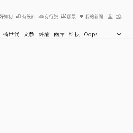
好如初
有設計
有行旅
願景
我的新聞
橘世代
文教
評論
兩岸
科技
Oops
女子漾
陽光行動
影音網
U好學