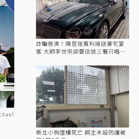
詐騙慈濟！陳昱瑄賓利接送豪宅宴
客 大師李世宗卻要信徒三餐只喝精
油
hael
新北小狗墜樓死亡 飼主未設防護被