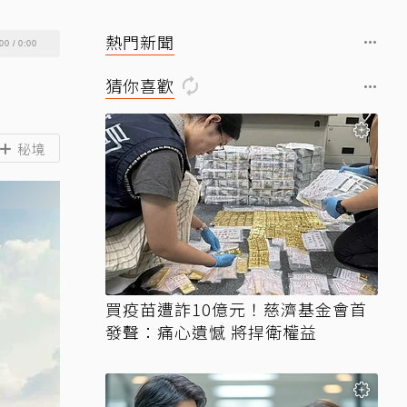
熱門新聞
00
/
0:00
猜你喜歡
秘境
買疫苗遭詐10億元！慈濟基金會首
發聲：痛心遺憾 將捍衛權益