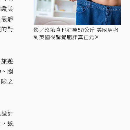
精緻美
上最靜
在的對
影／沒節食也狂瘦58公斤 美國男搬
到英國後驚覺肥胖真正元凶
華旅遊
物、關
冒險之
色設計
前，該