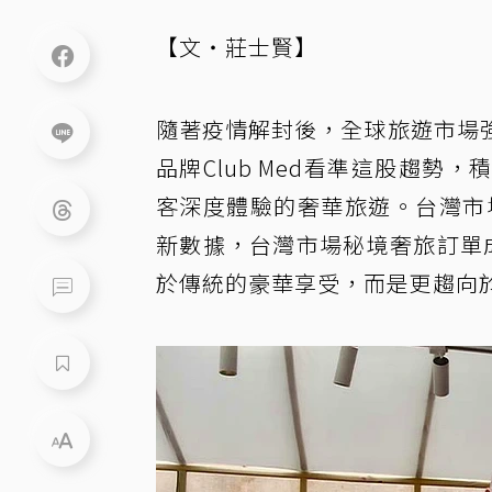
【文・莊士賢】
隨著疫情解封後，全球旅遊市場
品牌Club Med看準這股趨勢，
客深度體驗的奢華旅遊。台灣市場
新數據，台灣市場秘境奢旅訂單
於傳統的豪華享受，而是更趨向