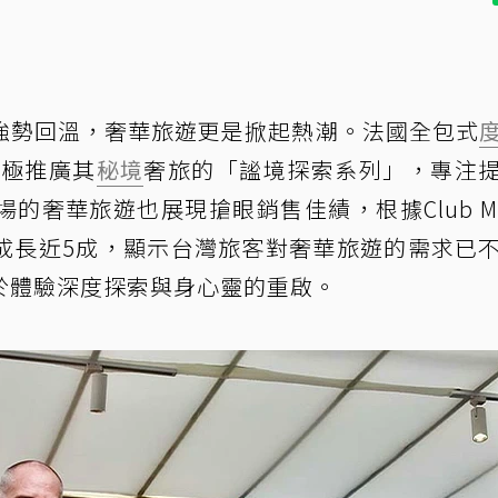
強勢回溫，奢華旅遊更是掀起熱潮。法國全包式
積極推廣其
秘境
奢旅的「謐境探索系列」，專注
的奢華旅遊也展現搶眼銷售佳績，根據Club M
成長近5成，顯示台灣旅客對奢華旅遊的需求已
於體驗深度探索與身心靈的重啟。