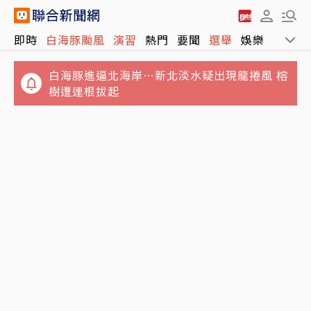
即時
白海豚颱風
演習
熱門
要聞
選舉
娛樂
運動
白海豚進逼北海岸…新北淡水疑出現龍捲風 榕
樹遭連根拔起
小孩照顧小孩…澎湖傳嚴重兒童棄養「8幼童
不滿被管教！高雄國小生嗆老師「娘娘腔、像
擠4坪房」父母只為領補助
個女人」 判決結果出爐