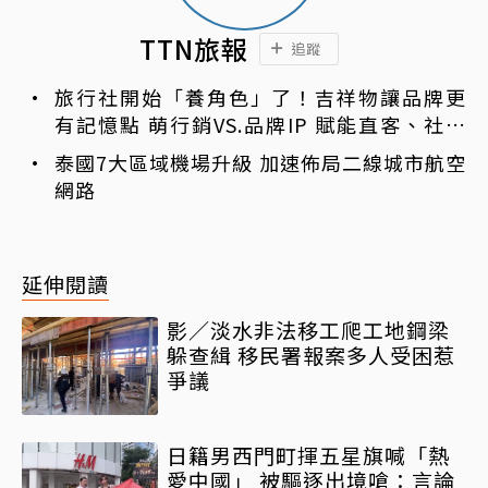
TTN旅報
追蹤
旅行社開始「養角色」了！吉祥物讓品牌更
有記憶點 萌行銷VS.品牌IP 賦能直客、社群
與服務新動能
泰國7大區域機場升級 加速佈局二線城市航空
網路
延伸閱讀
影／淡水非法移工爬工地鋼梁
躲查緝 移民署報案多人受困惹
爭議
日籍男西門町揮五星旗喊「熱
愛中國」 被驅逐出境嗆：言論