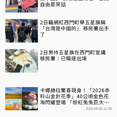
自由是笑話
2日籍網紅西門町舉五星旗稱
「台灣是中國的」 移民署出手
了
2日男持五星旗在西門町宣講
移民署：已驅逐出境
卡娜赫拉驚喜現身！「2026赤
科山金針花季」40公頃金色花
海閃耀登場 「粉紅兔兔巨大氣
球+超狂500樂遊券」快追
2026-08-08 12:00