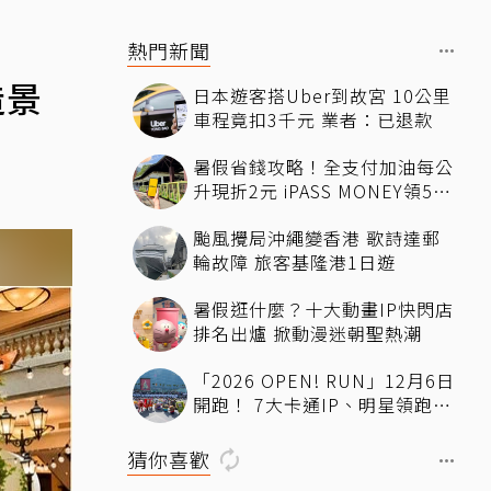
熱門新聞
造景
日本遊客搭Uber到故宮 10公里
車程竟扣3千元 業者：已退款
暑假省錢攻略！全支付加油每公
升現折2元 iPASS MONEY領50
元7-11優惠
颱風攪局沖繩變香港 歌詩達郵
輪故障 旅客基隆港1日遊
暑假逛什麼？十大動畫IP快閃店
排名出爐 掀動漫迷朝聖熱潮
「2026 OPEN! RUN」12月6日
開跑！ 7大卡通IP、明星領跑熱
血出發
猜你喜歡