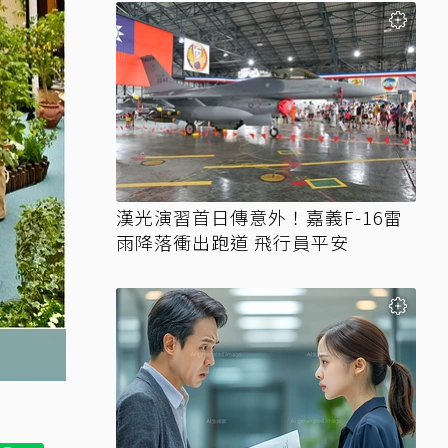
漢光演習首日傳意外！嘉義F-16雷
雨降落衝出跑道 飛行員平安