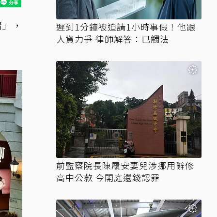
情」，
遲到1分鐘被迫請1小時事假！他跟
人資力爭 律師解答：已觸法
前監察院長陳履安妻兒涉挪用辭修
高中公款 今開庭還錢認罪