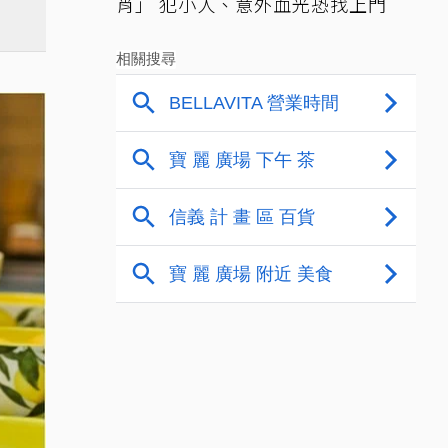
肖」 犯小人、意外血光恐找上門