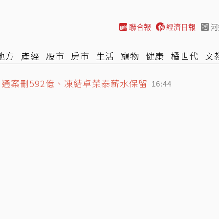
聯合報
經濟日報
河
地方
產經
股市
房市
生活
寵物
健康
橘世代
文
通案刪592億、凍結卓榮泰薪水保留
尚
汽車
棒球
HBL
遊戲
專題
網誌
女子漾
陽光
16:44
基金會首發聲明回應
16:06
在日本專屬經濟區外
16:49