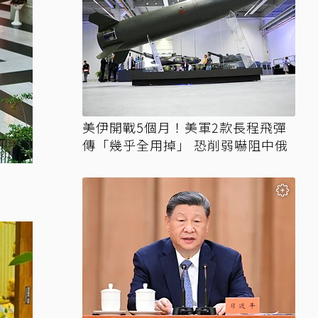
美伊開戰5個月！美軍2款長程飛彈
傳「幾乎全用掉」 恐削弱嚇阻中俄