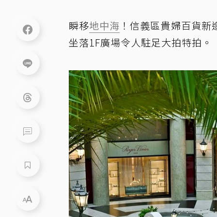
瞬移
地中海
！信義區貴婦百貨新
坐落1F廣場令人駐足大拍特拍。