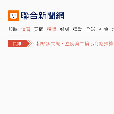
即時
演習
要聞
選舉
娛樂
運動
全球
社會
朝野無共識…立院第二輪協商總預算 
雜誌
報時光
倡議+
500輯
轉角國際
NBA
時
買疫苗遭知名律師詐騙10億元 慈濟
快訊
今年第6次！北韓發射彈道飛彈 落