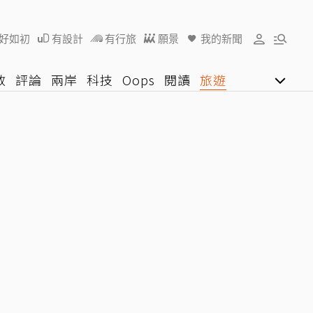
好如初
有設計
有行旅
願景
我的新聞
教
評論
兩岸
科技
Oops
閱讀
旅遊
行動
影音網
U好學