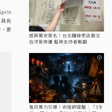
rin
分具有
常，更
遮蔣萬安簽名！台北麵線老店邀沈
伯洋簽旁邊 藍綠支持者戰翻
鬼月業力引爆！命理師提醒：「3生