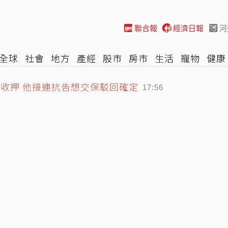
聯合報
經濟日報
河
全球
社會
地方
產經
股市
房市
生活
寵物
健康
遭收押 他接連抗告想交保駁回確定
際
NBA
時尚
汽車
棒球
HBL
遊戲
專題
網誌
17:56
 6童健康狀況曝光
17:53
13線交管畫面曝光
18:12