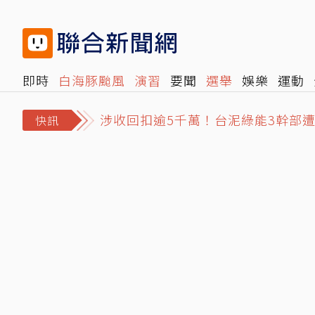
即時
白海豚颱風
演習
要聞
選舉
娛樂
運動
涉收回扣逾5千萬！台泥綠能3幹部
閱讀
旅遊
雜誌
報時光
倡議+
500輯
轉角國
4坪屋髒亂慘不忍睹！澎湖8童遭棄養
快訊
驚！軍演途中48顆砲彈滾落車外 台