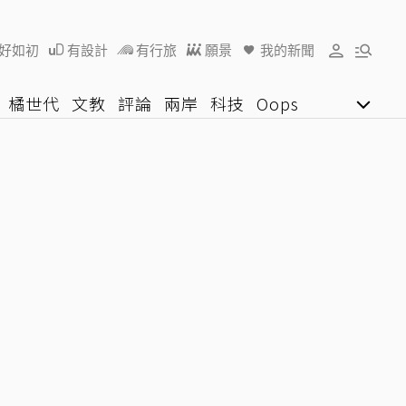
好如初
有設計
有行旅
願景
我的新聞
橘世代
文教
評論
兩岸
科技
Oops
女子漾
陽光行動
影音網
U好學