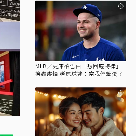
MLB／史庫柏告白「想回底特律」
挨轟虛情 老虎球迷：當我們笨蛋？