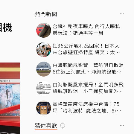
熱門新聞
相機
台鐵神秘夜車曝光 內行人曝私
房玩法：錯過再等一周
扛35公斤戰利品回家！日本人
來台旅遊狂掃特產 網笑：太懂
買
白海豚颱風影響 華航明日取消
6往返上海航班、沖繩航線放大
機型
白海豚颱風來攪局！金門明多飛
機航班取消 小三通反加開2班
疏運
霍格華茲魔法席捲中台灣！75
坪「哈利波特–魔法之地」8/22
插旗台中LaLaport 滿額贈送紀
念校徽托特包
猜你喜歡