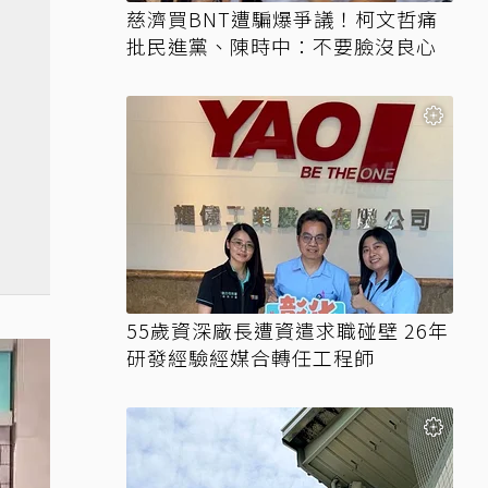
慈濟買BNT遭騙爆爭議！柯文哲痛
批民進黨、陳時中：不要臉沒良心
55歲資深廠長遭資遣求職碰壁 26年
研發經驗經媒合轉任工程師