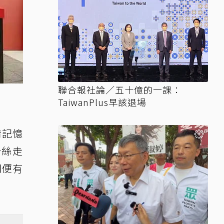
聯合報社論／五十億的一課：
TaiwanPlus早該退場
情記憶
粉絲走
門便有