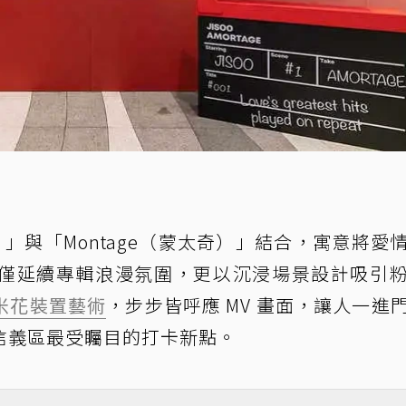
愛）」與「Montage（蒙太奇）」結合，寓意將愛
僅延續專輯浪漫氛圍，更以沉浸場景設計吸引
米花
裝置藝術
，步步皆呼應 MV 畫面，讓人一進
信義區最受矚目的打卡新點。