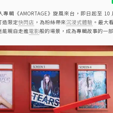
帶著個人專輯《AMORTAGE》旋風來台，即日起至 10 月
 打造限定
快閃店
，為粉絲帶來
沉浸式體驗
。最大
迷能親自走進
電影
般的場景，成為專輯故事的一