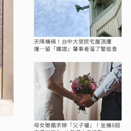
天降橫禍！台中大里民宅屋頂遭
撞…留「鐵證」肇事者溜了警追查
母女徵婚求嫁「父子檔」！坐擁8超