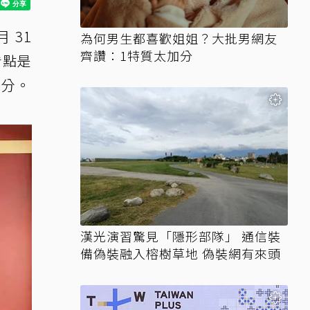
 31
為何男生都喜歡姐姐？大批男網友
齊讚：1特質太加分
看點是
部分。
漢光演習驚見「隱形部隊」 通信裝
備偽裝融入榕樹草地 偽裝網有來頭