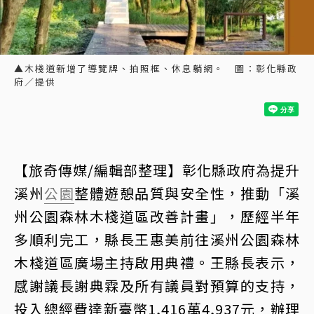
▲木棧道新增了導覽牌、拍照框、休息躺網。 圖：彰化縣政
府／提供
【旅奇傳媒/編輯部整理】彰化縣政府為提升
溪州
公園
整體遊憩品質與安全性，推動「溪
州公園森林木棧道區改善計畫」，歷經半年
多順利完工，縣長王惠美前往溪州公園森林
木棧道區廣場主持啟用典禮。王縣長表示，
感謝議長謝典霖及所有議員對預算的支持，
投入總經費達新臺幣1,416萬4,937元，辦理