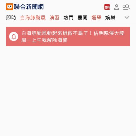
即時
白海豚颱風
演習
熱門
要聞
選舉
娛樂
運動
白海豚颱風動起來稍微不龜了！估明晚侵大陸
周一上午我解除海警
垃圾堆積如山！澎湖8童遭棄養4坪屋內慘況曝
晚餐準備太慢…25歲人妻遭小叔用斧頭斬首 頭
光 縣府大動作訪視吃閉門羹
顱懸掛屋外榕樹