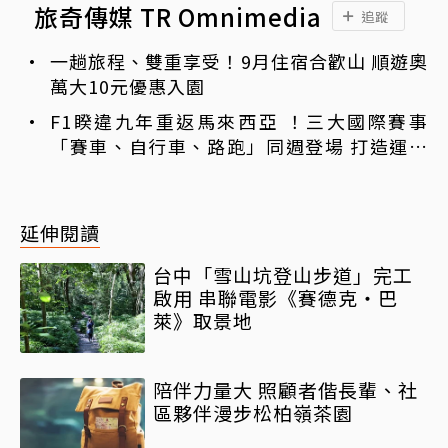
旅奇傳媒 TR Omnimedia
追蹤
一趟旅程、雙重享受！9月住宿合歡山 順遊奧
萬大10元優惠入園
F1睽違九年重返馬來西亞 ！三大國際賽事
「賽車、自行車、路跑」同週登場 打造運動
旅遊熱潮
延伸閱讀
台中「雪山坑登山步道」完工
啟用 串聯電影《賽德克‧巴
萊》取景地
陪伴力量大 照顧者偕長輩、社
區夥伴漫步松柏嶺茶園