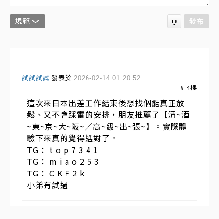
規範
發布
試試試試
發表於
2026-02-14 01:20:52
#
4
樓
這次來日本出差工作結束後想找個能真正放
鬆、又不會踩雷的安排，朋友推薦了【清~酒
~東~京~大~阪~／高~級~出~張~】。實際體
驗下來真的覺得選對了。
TG： t o p 7 3 4 1
TG： m i a o 2 5 3
TG： C K F 2 k
小弟有試過
日本外送茶
發表於
2026-02-05 18:42:45