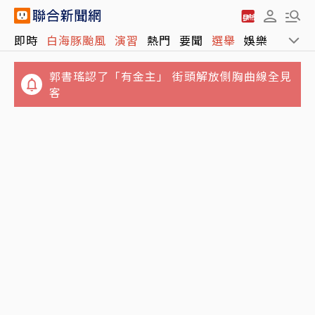
郭書瑤認了「有金主」 街頭解放側胸曲線全見
即時
白海豚颱風
演習
熱門
要聞
選舉
娛樂
運動
客
中聯致癌油案延燒傳衛福部長石崇良已請辭 行
政院最新回應
白海豚颱風移動速度再放慢 這時間點影響台灣
最明顯