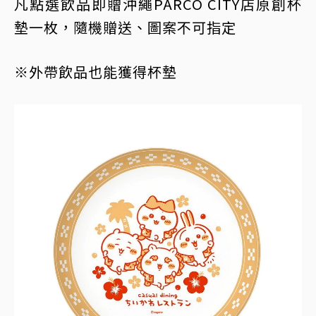
凡點選飲品即贈沖繩PARCO CITY店原創杯
墊一枚，隨機贈送、圖案不可指定
※外帶飲品也能獲得杯墊