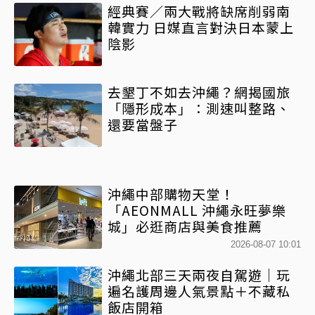
經典賽／兩大戰將缺席削弱南
韓實力 日媒直言對決日本蒙上
陰影
去墾丁不如去沖繩？網揭國旅
「隱形成本」：測速叫整路、
還要當盤子
沖繩中部購物天堂！
「AEONMALL 沖繩永旺夢樂
城」必逛商店與美食推薦
2026-08-07 10:01
沖繩北部三天兩夜自駕遊｜玩
遍名護周邊人氣景點＋不藏私
飯店開箱