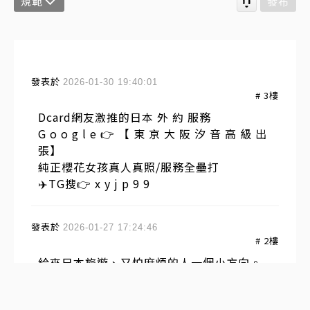
規範
發布
發表於
2026-01-30 19:40:01
#
3
樓
Dcard網友激推的日本 外 約 服務
G o o g l e 👉 【 東 京 大 阪 汐 音 高 級 出
張】
純正櫻花女孩真人真照/服務全壘打
✈️TG搜👉 x y j p 9 9
發表於
2026-01-27 17:24:46
#
2
樓
給來日本旅遊、又怕麻煩的人一個小方向。
說真的，人在異地最怕的不是花錢，
而是資訊不清楚、臨時出狀況卻不知道找