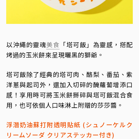
以沖繩的靈魂
美食
「塔可飯」為靈感，搭配
烤過的玉米餅來呈現曬黑的獅爺。
塔可飯除了經典的塔可肉、酪梨、番茄、紫
洋蔥與起司外，還加入切碎的醃蘿蔔增添口
感！享用時可將玉米餅掰碎與塔可飯混合食
用，也可依個人口味淋上附贈的莎莎醬。
浮潛奶油蘇打附透明貼紙 (シュノーケルク
リームソーダ クリアステッカー付き)