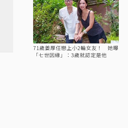
71歲姜厚任戀上小2輪女友！ 她曝
「七世因緣」：3歲就認定是他