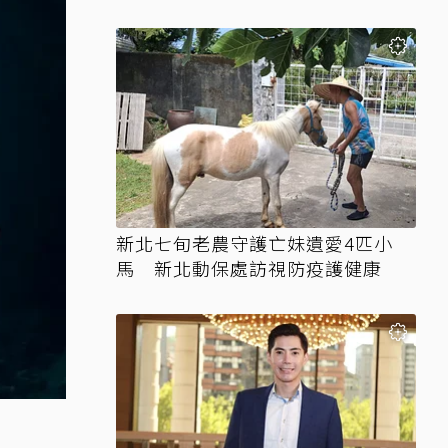
新北七旬老農守護亡妹遺愛4匹小
馬 新北動保處訪視防疫護健康