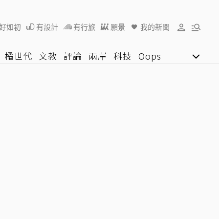
好如初
有設計
有行旅
願景
我的新聞
橘世代
文教
評論
兩岸
科技
Oops
女子漾
陽光行動
影音網
U好學