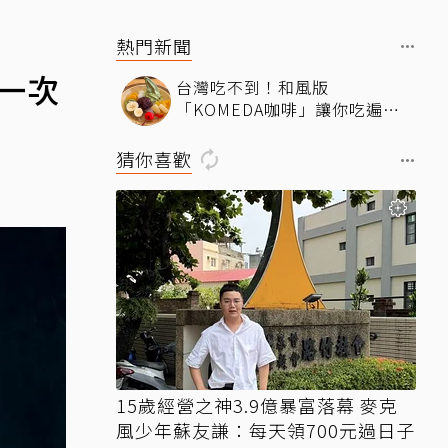
熱門新聞
一次
台灣吃不到！和風版
「KOMEDA咖啡」讓你吃遍名
古屋在地美食
猜你喜歡
15歲經營之神3.9億暴富落幕 麥克
風少年蘇友謙：每天領700元過日子