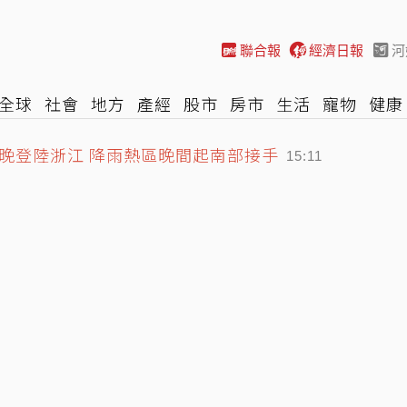
聯合報
經濟日報
河
全球
社會
地方
產經
股市
房市
生活
寵物
健康
晚登陸浙江 降雨熱區晚間起南部接手
際
NBA
時尚
汽車
棒球
HBL
遊戲
專題
網誌
15:11
洋致歉盼精進、藍議員8字狠酸
14:52
 日媒感嘆：好事多磨
15:30