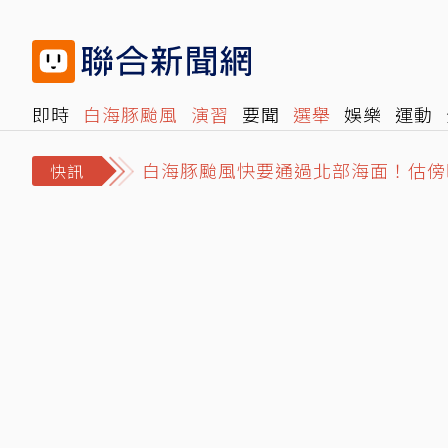
即時
白海豚颱風
演習
要聞
選舉
娛樂
運動
白海豚颱風快要通過北部海面！估傍
閱讀
旅遊
雜誌
報時光
倡議+
500輯
轉角國
大安區市場拜票遭民眾嗆擋路 沈伯
快訊
日職／林安可左膝疼痛西武抹消登錄