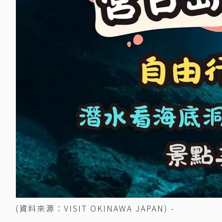
(資料來源：VISIT OKINAWA JAPAN) -