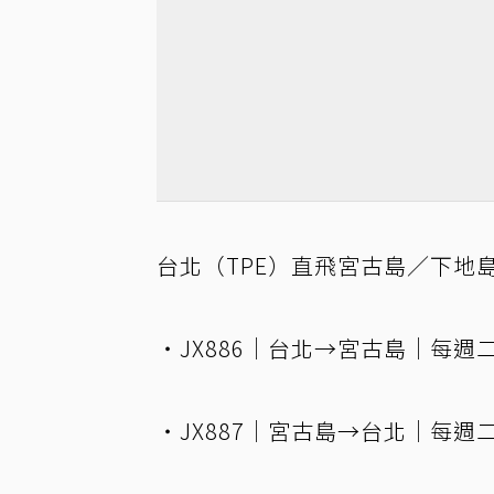
台北（TPE）直飛宮古島／下地
・JX886｜台北→宮古島｜每週二、五｜
・JX887｜宮古島→台北｜每週二、五｜