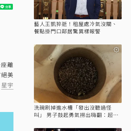
藝人王凱猝逝！租屋處冷氣沒關、
餐點掛門口鄰居驚異樣報警
一座離
有絕美
。
星宇
洗碗刷掉進水槽「發出沒聽過怪
叫」 男子鼓起勇氣撈出嗨翻：超可
愛