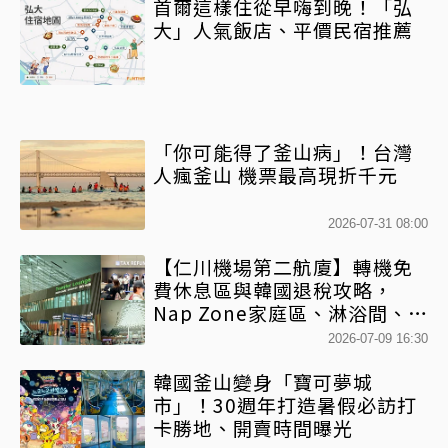
首爾這樣住從早嗨到晚！「弘
大」人氣飯店、平價民宿推薦
「你可能得了釜山病」！台灣
人瘋釜山 機票最高現折千元
2026-07-31 08:00
【仁川機場第二航廈】轉機免
費休息區與韓國退稅攻略，
Nap Zone家庭區、淋浴間、美
食街整理
2026-07-09 16:30
韓國釜山變身「寶可夢城
市」！30週年打造暑假必訪打
卡勝地、開賣時間曝光