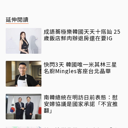
之南
延伸閱讀
成語蕎極樂韓國天天十搭訕 25
歲飯店鮮肉辦退房還在要IG
快閃3天 韓國唯一米其林三星
名廚Mingles客座台北晶華
南韓總統在明訪日前表態：慰
安婦協議是國家承諾「不宜推
翻」