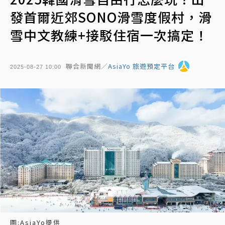
發首爾近郊SONO滑雪度假村，滑
雪中文教練+接駁住宿一次搞定！
聯合新聞網／
AsiaYo 旅遊預定平台
2025-08-27 10:00
圖:AsiaYo提供