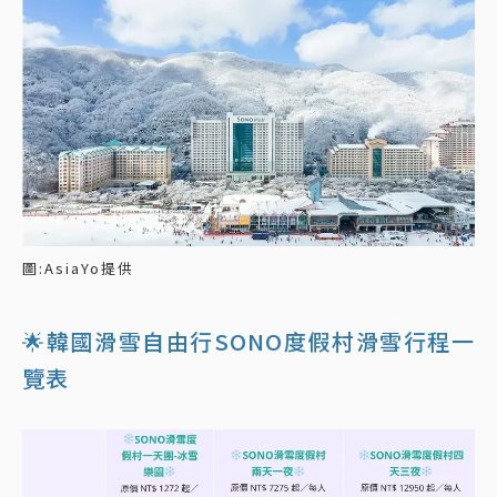
圖:AsiaYo提供
🌟韓國滑雪自由行SONO度假村滑雪行程一
覽表