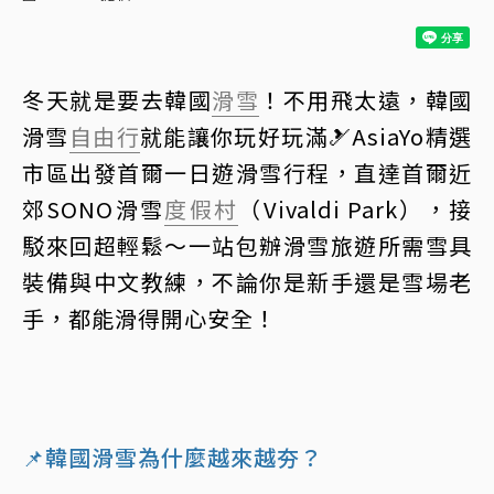
冬天就是要去韓國
滑雪
！不用飛太遠，韓國
滑雪
自由行
就能讓你玩好玩滿🎿AsiaYo精選
市區出發首爾一日遊滑雪行程，直達首爾近
郊SONO滑雪
度假村
（Vivaldi Park），接
駁來回超輕鬆～一站包辦滑雪旅遊所需雪具
裝備與中文教練，不論你是新手還是雪場老
手，都能滑得開心安全！
📌韓國滑雪為什麼越來越夯？