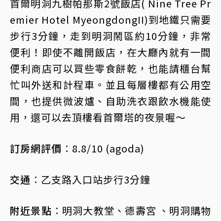
首爾明洞九樹帕那斯2號飯店( Nine Tree Pr
emier Hotel MyeongdongII)到地鐵只需要
步行3分鐘，走到明洞鬧區約10分鐘，非常
便利！即使不離開飯店，在大廳內就有一間
便利商店可以買些零食餅乾，也能請櫃台幫
忙叫外送和計程車。並且每層樓都有公用空
間，也提供微波爐、自助洗衣跟飲水機能使
用，還可以去頂樓看首爾塔的夜景喔～
訂房網評價︰
8.8/10 (agoda)
交通︰
乙支路入口站步行3分鐘
附近景點︰
明洞大教堂、德壽宮 、明洞購物