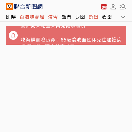
果乾取代糖果是進步、取代水果卻是退步！營
即時
白海豚颱風
演習
熱門
要聞
選舉
娛樂
運動
養師揭果乾堅果常見健康陷阱
吃海鮮麵險喪命！65歲翁敗血性休克住加護病
房 醫示警5隔夜菜直接丟
鬼月5大飲食禁忌…別吃生魚片、不要含冰塊
「後果很恐怖」