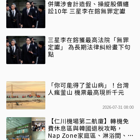
併購涉會計造假、操縱股價纏
訟10年 三星李在鎔無罪定讞
三星李在鎔獲最高法院「無罪
定讞」 為長期法律糾紛畫下句
點
「你可能得了釜山病」！台灣
人瘋釜山 機票最高現折千元
2026-07-31 08:00
【仁川機場第二航廈】轉機免
費休息區與韓國退稅攻略，
Nap Zone家庭區、淋浴間、美