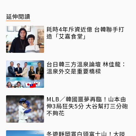
延伸閱讀
耗時4年斥資近億 台韓聯手打
造「艾嘉食堂」
台日韓三方溫泉論壇 林佳龍：
溫泉外交是重要橋樑
MLB／韓國噩夢再臨！山本由
伸3局狂失5分 大谷幫打三分砲
不夠花
冬遊靜岡賞白頭富士山！大啖