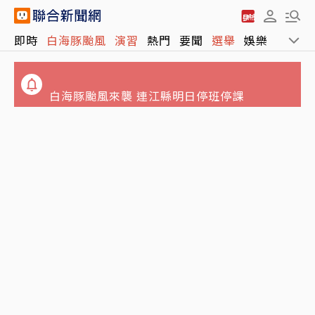
永和豆漿創始人林炳生病逝享壽70歲 訃告稱
即時
白海豚颱風
演習
熱門
要聞
選舉
娛樂
運動
「是照亮別人的燈塔」
白海豚颱風來襲 連江縣明日停班停課
林志玲父親節曬帥兒照！墨鏡特效遮不住 完美
基因神複製帥出新高度