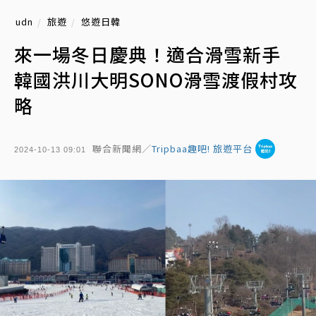
udn
旅遊
悠遊日韓
來一場冬日慶典！適合滑雪新手
韓國洪川大明SONO滑雪渡假村攻
略
聯合新聞網／
Tripbaa趣吧! 旅遊平台
2024-10-13 09:01