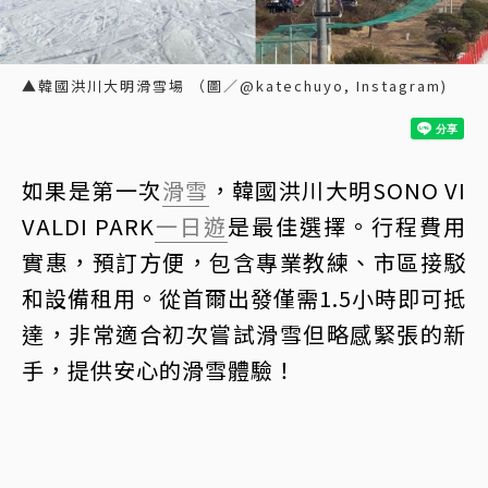
▲韓國洪川大明滑雪場 （圖／@katechuyo, Instagram)
如果是第一次
滑雪
，韓國洪川大明SONO VI
VALDI PARK
一日遊
是最佳選擇。行程費用
實惠，預訂方便，包含專業教練、市區接駁
和設備租用。從首爾出發僅需1.5小時即可抵
達，非常適合初次嘗試滑雪但略感緊張的新
手，提供安心的滑雪體驗！