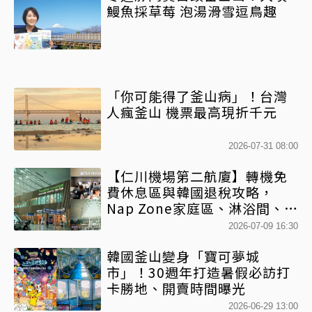
鰻魚採草莓 泡湯滑雪逗鳥趣
「你可能得了釜山病」！台灣
人瘋釜山 機票最高現折千元
2026-07-31 08:00
【仁川機場第二航廈】轉機免
費休息區與韓國退稅攻略，
Nap Zone家庭區、淋浴間、美
食街整理
2026-07-09 16:30
韓國釜山變身「寶可夢城
市」！30週年打造暑假必訪打
卡勝地、開賣時間曝光
2026-06-29 13:00