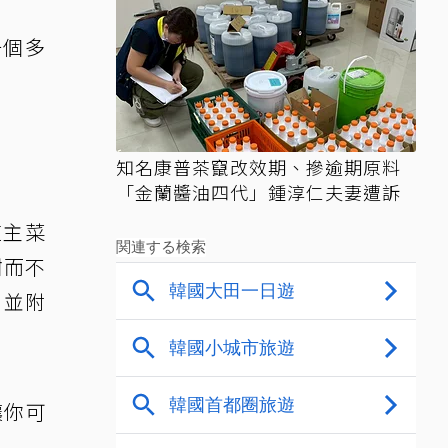
一個多
知名康普茶竄改效期、摻逾期原料
「金蘭醬油四代」鍾淳仁夫妻遭訴
道主菜
甜而不
，並附
讓你可