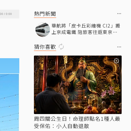
熱門新聞
00
/
0:00
華航將「皮卡丘彩繪機 CI2」搬
上京成電鐵 陪旅客往返東京成
田機場
猜你喜歡
周四關公生日！命理師點名1種人最
受保佑：小人自動退散