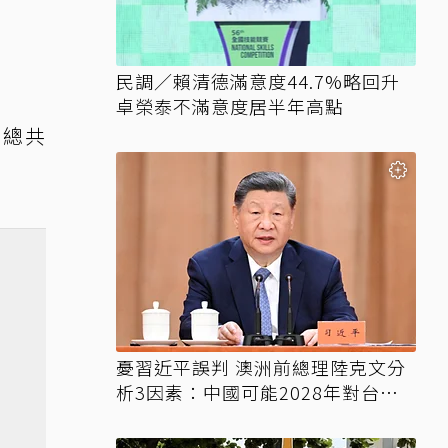
民調／賴清德滿意度44.7%略回升
卓榮泰不滿意度居半年高點
！總共
憂習近平誤判 澳洲前總理陸克文分
析3因素：中國可能2028年對台動
武