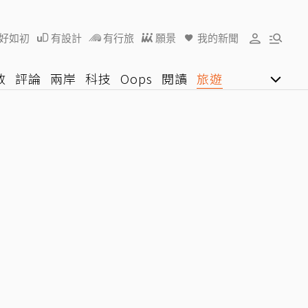
好如初
有設計
有行旅
願景
我的新聞
教
評論
兩岸
科技
Oops
閱讀
旅遊
行動
影音網
U好學