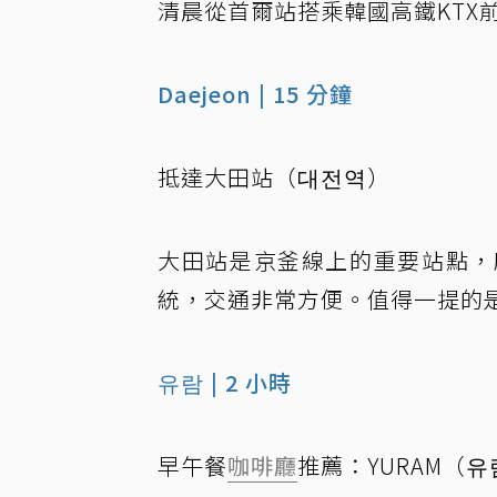
清晨從首爾站搭乘韓國高鐵KTX
Daejeon | 15 分鐘
抵達大田站（대전역）
大田站是京釜線上的重要站點，
統，交通非常方便。值得一提的
유람 | 2 小時
早午餐
咖啡廳
推薦：YURAM（유