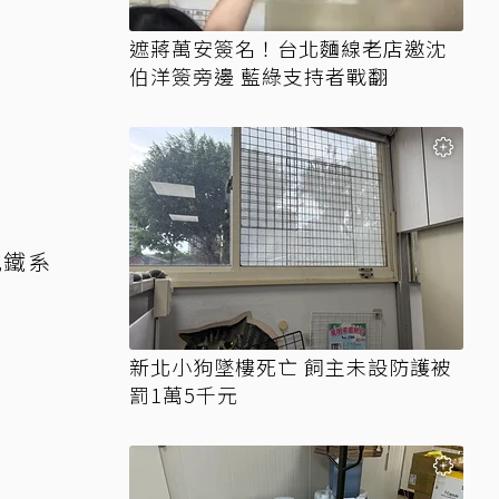
遮蔣萬安簽名！台北麵線老店邀沈
伯洋簽旁邊 藍綠支持者戰翻
地鐵系
新北小狗墜樓死亡 飼主未設防護被
罰1萬5千元