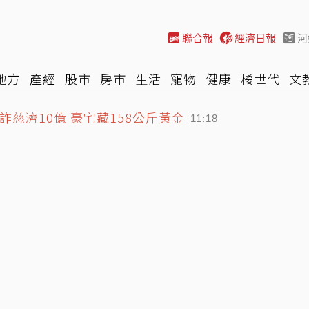
聯合報
經濟日報
河
地方
產經
股市
房市
生活
寵物
健康
橘世代
文
慈濟10億 豪宅藏158公斤黃金
尚
汽車
棒球
HBL
遊戲
專題
網誌
女子漾
陽光
11:18
七世因緣」：3歲就認定是他
10:59
鐘 中小企業當心
11:34