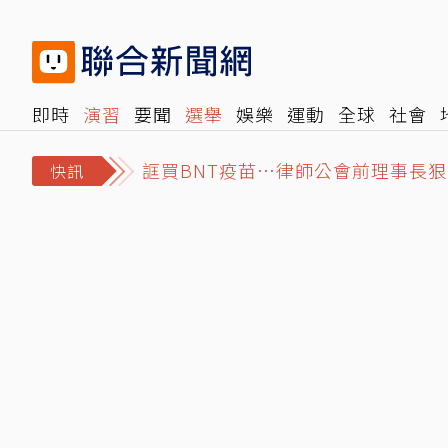
即時
演習
要聞
選舉
娛樂
運動
全球
社會
誆買BNT疫苗…律師公會前理事長狠詐
雜誌
報時光
倡議+
500輯
轉角國際
NBA
時
71歲姜厚任戀上小2輪女友！她曝「
快訊
都是台股惹的禍？兆基事件敲響2警