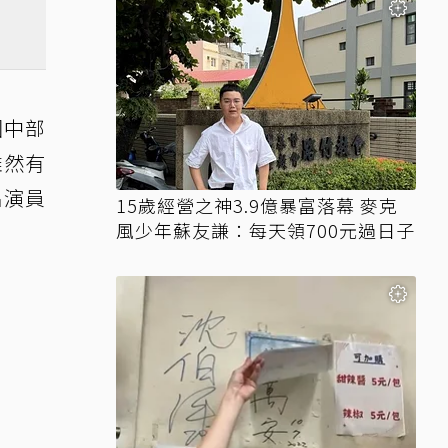
國中部
雖然有
名演員
15歲經營之神3.9億暴富落幕 麥克
風少年蘇友謙：每天領700元過日子