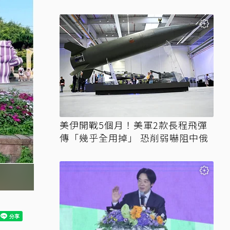
美伊開戰5個月！美軍2款長程飛彈
傳「幾乎全用掉」 恐削弱嚇阻中俄