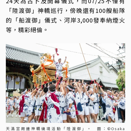
24天為占卜及開幕儀式，而07/25不僅有
「陸渡御」神轎巡行，傍晚還有100艘船隊
的「船渡御」儀式、河岸3,000發奉納煙火
等，精彩絕倫。
天滿宮周邊神轎繞境活動「陸渡御」。 圖：©Osaka