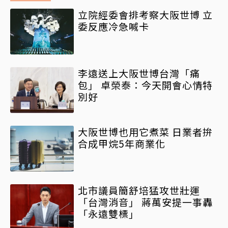
立院經委會排考察大阪世博 立
委反應冷急喊卡
李遠送上大阪世博台灣「痛
包」 卓榮泰：今天開會心情特
別好
大阪世博也用它煮菜 日業者拚
合成甲烷5年商業化
北市議員簡舒培猛攻世壯運
「台灣消音」 蔣萬安提一事轟
「永遠雙標」