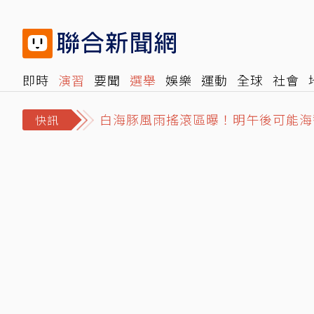
即時
演習
要聞
選舉
娛樂
運動
全球
社會
白海豚風雨搖滾區曝！明午後可能海
雜誌
報時光
倡議+
500輯
轉角國際
NBA
時
男男相愛的烏托邦！日本「BL」風
快訊
台股高點震盪激化四貸同堂衝擊 金