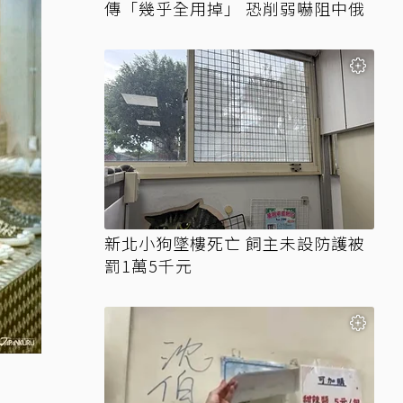
傳「幾乎全用掉」 恐削弱嚇阻中俄
新北小狗墜樓死亡 飼主未設防護被
罰1萬5千元