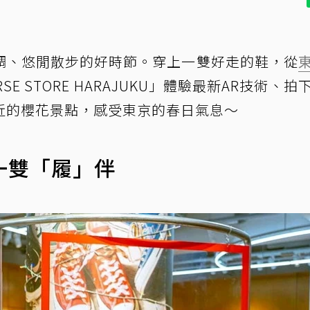
調、悠閒散步的好時節。穿上一雙好走的鞋，從
E STORE HARAJUKU」體驗最新AR技術、拍
近的櫻花景點，感受東京的春日氣息～
挑一雙「履」伴