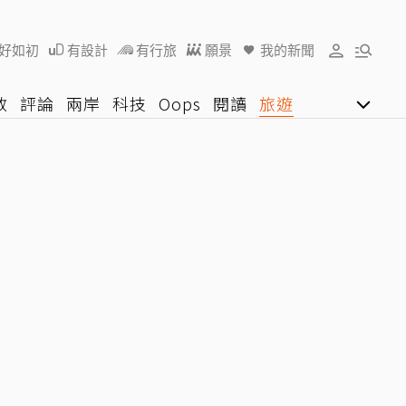
好如初
有設計
有行旅
願景
我的新聞
教
評論
兩岸
科技
Oops
閱讀
旅遊
行動
影音網
U好學