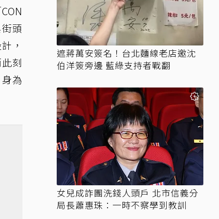
CON
與街頭
設計，
遮蔣萬安簽名！台北麵線老店邀沈
而此刻
伯洋簽旁邊 藍綠支持者戰翻
，身為
女兒成詐團洗錢人頭戶 北市信義分
局長蕭惠珠：一時不察學到教訓