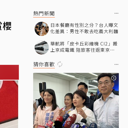
熱門新聞
賞櫻
日本餐廳有性別之分？台人曝文
化差異：男性不敢去吃義大利麵
華航將「皮卡丘彩繪機 CI2」搬
上京成電鐵 陪旅客往返東京成
田機場
猜你喜歡