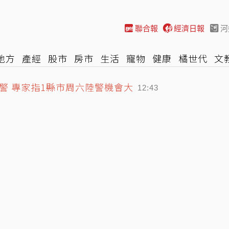
聯合報
經濟日報
河
地方
產經
股市
房市
生活
寵物
健康
橘世代
文
警 專家指1縣市周六陸警機會大
尚
汽車
棒球
HBL
遊戲
專題
網誌
女子漾
陽光
12:43
潮到底是什麼？
12:34
管會監理仍有二大面向有待強化
12:57