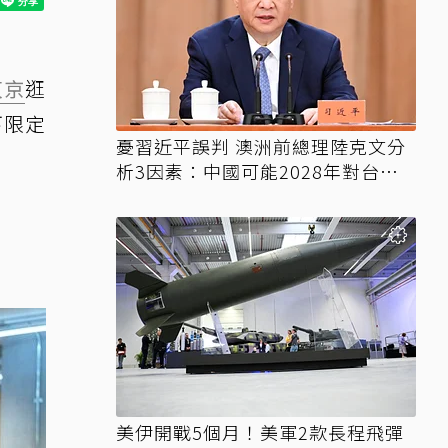
東京
逛
下限定
憂習近平誤判 澳洲前總理陸克文分
析3因素：中國可能2028年對台動
武
美伊開戰5個月！美軍2款長程飛彈