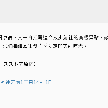
開原宿。文末將推薦適合散步前往的賞櫻景點，
，也能細細品味櫻花季限定的美好時光。
バースストア原宿）
區神宮前1丁目14-4 1F