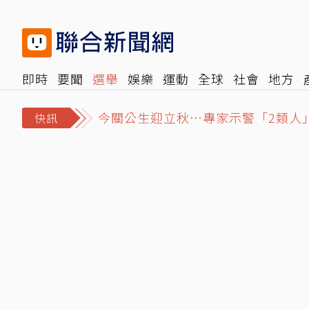
即時
要聞
選舉
娛樂
運動
全球
社會
地方
今關公生迎立秋…專家示警「2類人
報時光
倡議+
500輯
轉角國際
NBA
時尚
汽
父親節泡湯了！專家曝白海豚搖滾時
快訊
MLB／大谷本季首次單場雙響砲 道