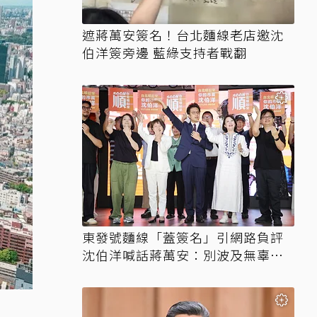
遮蔣萬安簽名！台北麵線老店邀沈
伯洋簽旁邊 藍綠支持者戰翻
東發號麵線「蓋簽名」引網路負評
沈伯洋喊話蔣萬安：別波及無辜店
家