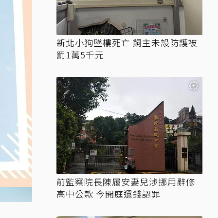
新北小狗墜樓死亡 飼主未設防護被
罰1萬5千元
前監察院長陳履安妻兒涉挪用辭修
高中公款 今開庭還錢認罪