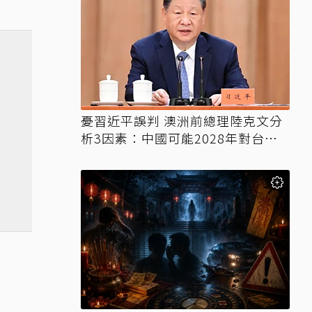
憂習近平誤判 澳洲前總理陸克文分
析3因素：中國可能2028年對台動
武