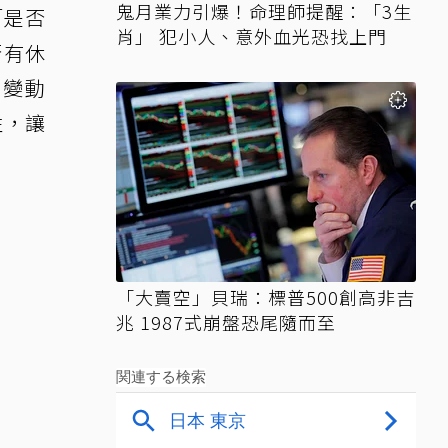
鬼月業力引爆！命理師提醒：「3生
「是否
肖」 犯小人、意外血光恐找上門
否有休
時變動
性，讓
「大賣空」貝瑞：標普500創高非吉
兆 1987式崩盤恐尾隨而至