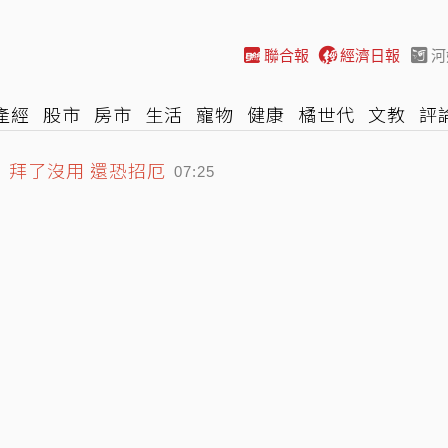
聯合報
經濟日報
河
產經
股市
房市
生活
寵物
健康
橘世代
文教
評
」拜了沒用 還恐招厄
車
棒球
HBL
遊戲
專題
網誌
女子漾
陽光行動
07:25
段 最快明天下午海警加強防颱
07:19
奇不敵小熊慘吞今年最長6連敗
08:02