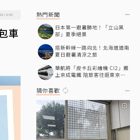
熱門新聞
00
/
0:00
日本第一避暑勝地！「立山黑
包車
部」夏季絕景
搭新幹線一路向北！北海道道南
夏日避暑清涼之旅
華航將「皮卡丘彩繪機 CI2」搬
上京成電鐵 陪旅客往返東京成
田機場
猜你喜歡