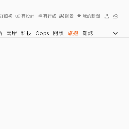
好如初
有設計
有行旅
願景
我的新聞
論
兩岸
科技
Oops
閱讀
旅遊
雜誌
影音網
U好學