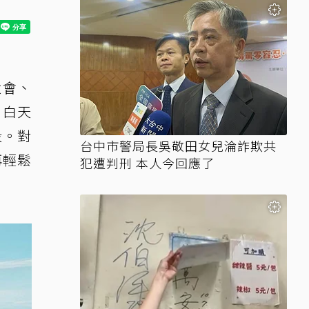
大會、
。白天
段。對
台中市警局長吳敬田女兒淪詐欺共
再輕鬆
犯遭判刑 本人今回應了