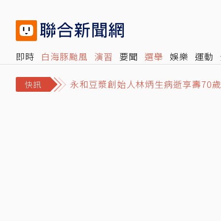
即時
白海豚颱風
演習
要聞
選舉
娛樂
運動
永和豆漿創始人林炳生病逝享壽70
閱讀
旅遊
雜誌
報時光
倡議+
500輯
轉角國
白海豚颱風來襲 連江縣明日停班停
快訊
林志玲父親節曬帥兒照！墨鏡特效遮