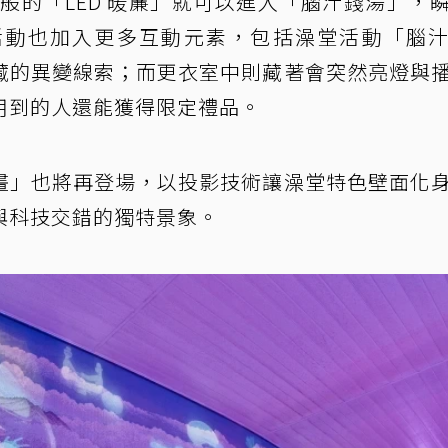
門般的「LED 暖簾」就可以進入「腦汁錢湯」，
活動也加入更多互動元素，包括澡堂活動「腦
藏的異變線索；而更衣室中則藏著會突然亮燈與
用到的人還能獲得限定禮品。
畫」也將再登場，以投影技術讓澡堂特色壁面化
與科技交錯的獨特景象。