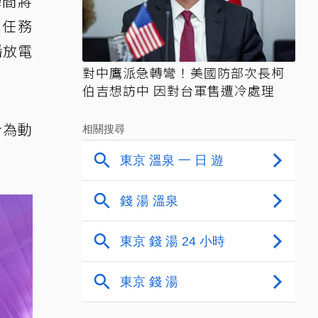
瞬間將
汁任務
播放電
對中鷹派急轉彎！美國防部次長柯
伯吉想訪中 因對台軍售遭冷處理
身為動