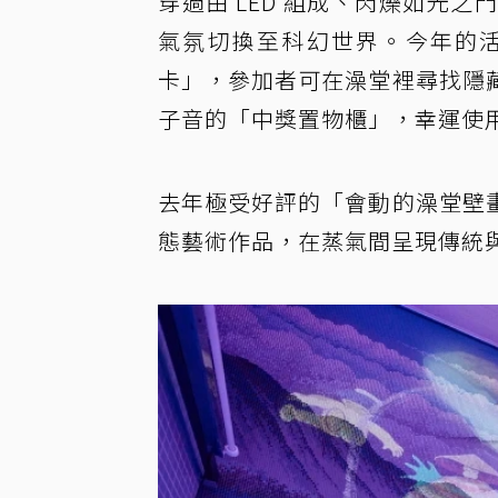
穿過由 LED 組成、閃爍如光之
氣氛切換至科幻世界。今年的
卡」，參加者可在澡堂裡尋找隱
子音的「中獎置物櫃」，幸運使
去年極受好評的「會動的澡堂壁
態藝術作品，在蒸氣間呈現傳統