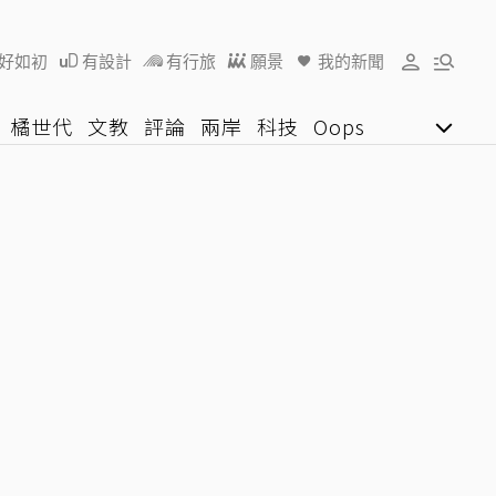
好如初
有設計
有行旅
願景
我的新聞
橘世代
文教
評論
兩岸
科技
Oops
女子漾
陽光行動
影音網
U好學