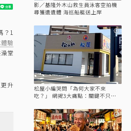
影／基隆外木山救生員泳客空拍機
尋獲遺遺體 海巡船艇送上岸
嗎？1
式體驗
共澡堂
以更升
松屋小編哭問「為何大家不來
吃？」 網揭3大痛點：關鍵不只價
格