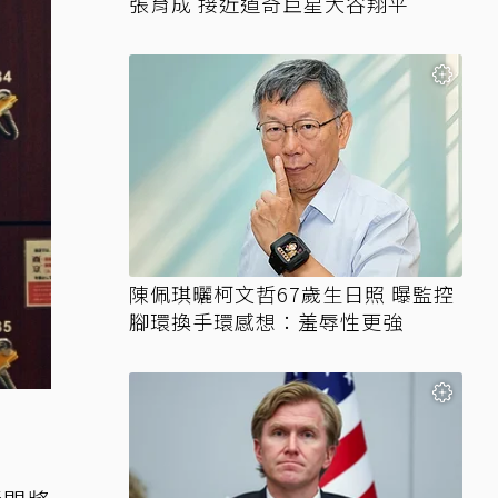
張育成 接近道奇巨星大谷翔平
陳佩琪曬柯文哲67歲生日照 曝監控
腳環換手環感想：羞辱性更強