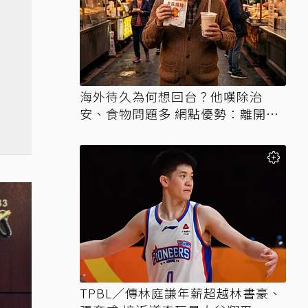
海外待久為何想回台？他嘆除治
安、食物問題多 網點優勢：離開才
知天堂
TPBL／傳林庭謙年薪超越林書豪、