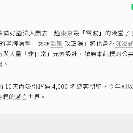
準備好腦洞大開去一趟
東京
最「電波」的澡堂了
蒲田的老牌澡堂「女塚
溫泉
改正湯」將化身為
沉浸
音與大量「非日常」元素設計，讓原本純樸的公
場。
0天內吸引超過 4,000 名遊客朝聖，今年則
客們的感官世界。