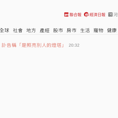
聯合報
經濟日報
河
全球
社會
地方
產經
股市
房市
生活
寵物
健康
歲 訃告稱「是照亮別人的燈塔」
際
NBA
時尚
汽車
棒球
HBL
遊戲
專題
網誌
20:32
課
20:24
不住 完美基因神複製帥出新高度
20:45