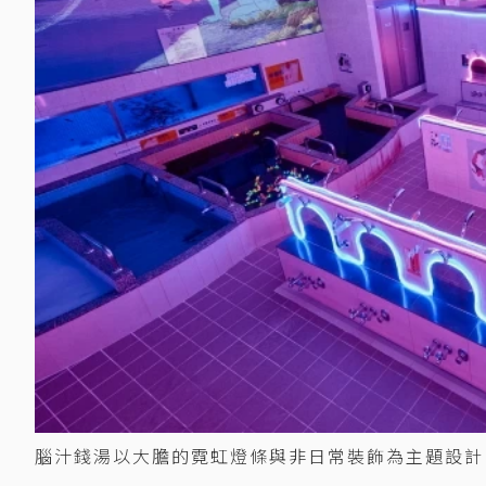
腦汁錢湯以大膽的霓虹燈條與非日常裝飾為主題設計。 