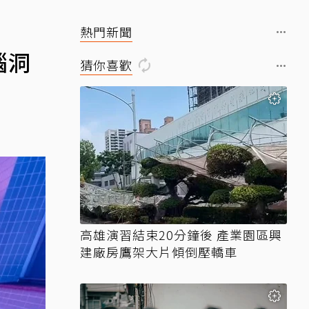
熱門新聞
腦洞
猜你喜歡
高雄演習結束20分鐘後 產業園區興
建廠房鷹架大片傾倒壓轎車