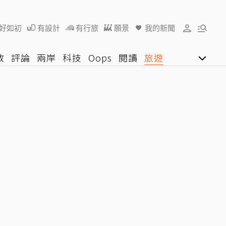
好如初
有設計
有行旅
願景
我的新聞
教
評論
兩岸
科技
Oops
閱讀
旅遊
行動
影音網
U好學