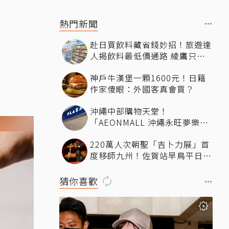
熱門新聞
赴日買飲料藏省錢妙招！旅遊達
人揭飲料最低價通路 綾鷹只要
15元
神戶牛漢堡一顆1600元！日籍
作家傻眼：外國客真會買？
沖繩中部購物天堂！
「AEONMALL 沖繩永旺夢樂
城」必逛商店與美食推薦
220萬人次朝聖「吉卜力展」首
度移師九州！佐賀站早鳥平日套
票8／10搶先開賣
猜你喜歡