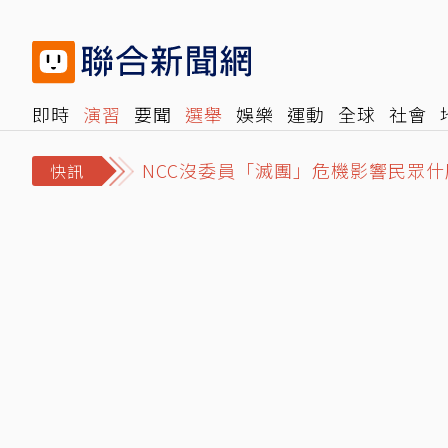
即時
演習
要聞
選舉
娛樂
運動
全球
社會
NCC沒委員「滅團」危機影響民眾什
雜誌
報時光
倡議+
500輯
轉角國際
NBA
時
白海豚颱風「先蛻殼5次、再長途跋
快訊
泰國爆校園槍擊！學生開槍釀2死15