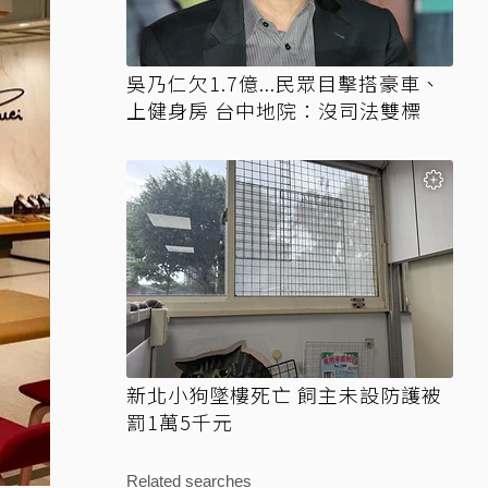
吳乃仁欠1.7億...民眾目擊搭豪車、
上健身房 台中地院：沒司法雙標
新北小狗墜樓死亡 飼主未設防護被
罰1萬5千元