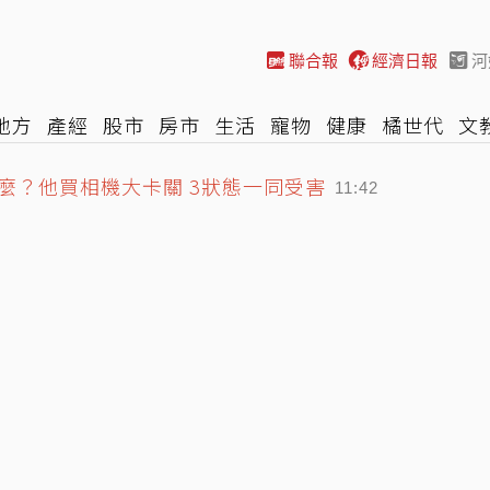
聯合報
經濟日報
河
地方
產經
股市
房市
生活
寵物
健康
橘世代
文
麼？他買相機大卡關 3狀態一同受害
尚
汽車
棒球
HBL
遊戲
專題
網誌
女子漾
陽光
11:42
涉靠近大陸」 陸專家稱罕見
11:26
傷 兇嫌據報已遭擊斃
12:07