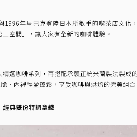
與1996年星巴克登陸日本所敬重的喫茶店文化
第三空間」，讓大家有全新的咖啡體驗。
Café提供四大精選咖啡系列，再搭配承襲正統米蘭製法製成
外層酥脆、內裡輕盈蓬鬆，享受咖啡與烘焙的完美組合
te）：經典雙份特調拿鐵