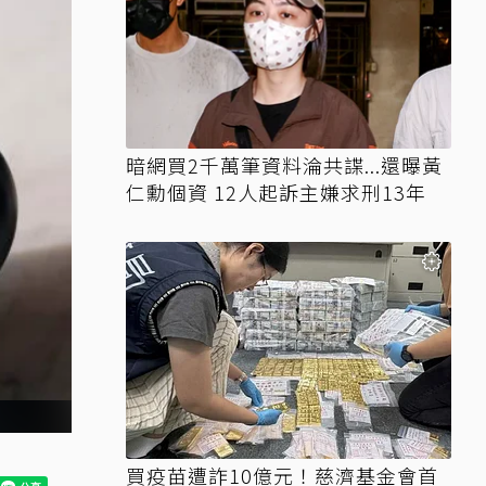
暗網買2千萬筆資料淪共諜...還曝黃
仁勳個資 12人起訴主嫌求刑13年
買疫苗遭詐10億元！慈濟基金會首