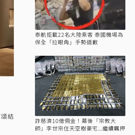
泰航拒載22名大陸乘客 泰國機場為
保全「拉眼角」手勢道歉
典可頌結
詐慈濟10億佣金！幕後「宗教大
師」李世宗住天空樹豪宅...繼續羈押