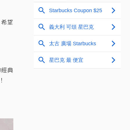
，希望
的經典
！