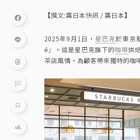
【撰文:窩日本快訊 / 窩日本】
2025年9月1日，
星巴克
於東京新宿
é」。這是星巴克旗下的
咖啡
烘
茶店風情，為顧客帶來獨特的咖