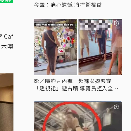
發聲：痛心遺憾 將捍衛權益
 Caf
日本喫
影／隱約見內褲…超辣女遊客穿
「透視裙」遊古蹟 導覽員拒入全網
讚翻