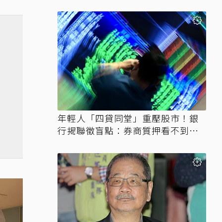
年輕人「四貸同堂」重壓股市！銀
行揭聯徵盲點：券商質押看不到、
時間差達一個月