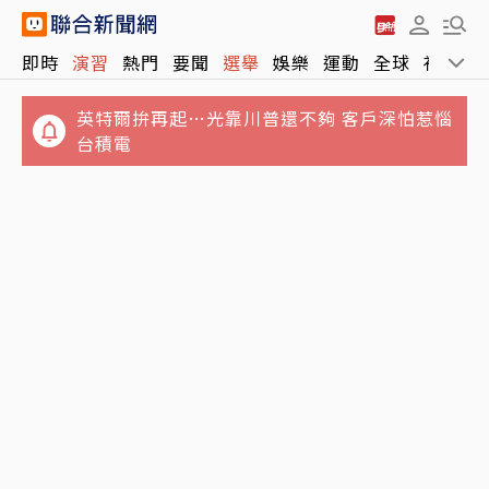
英特爾拚再起…光靠川普還不夠 客戶深怕惹惱
即時
演習
熱門
要聞
選舉
娛樂
運動
全球
社會
台積電
隱約見內褲…超辣女遊客穿「透視裙」遊古蹟
導覽員拒入全網讚翻