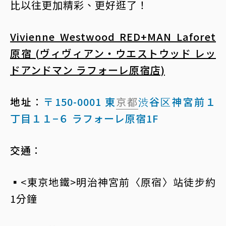
比以往更加精彩、更好逛了！
Vivienne Westwood RED+MAN Laforet
原宿 (ヴィヴィアン・ウエストウッド レッ
ドアンドマン ラフォーレ原宿店)
地址
：
〒150-0001 東
京都
渋谷区神宮前１
丁目１１−６ ラフォーレ原宿1F
交通
：
▪<東京地鐵>明治神宮前〈原宿〉站徒步約
1分鐘