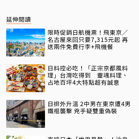
延伸閱讀
限時促銷日航機票！飛東京／
名古屋來回只要7,315元起 再
送兩件免費行李+飛機餐
日料控必吃！「正宗京都風料
理」台灣吃得到 靈魂料理、
占地百坪4大特點超有誠意
日排外升溫 2中男在東京遭4男
鐵棍襲擊 兇手疑雙重偽裝