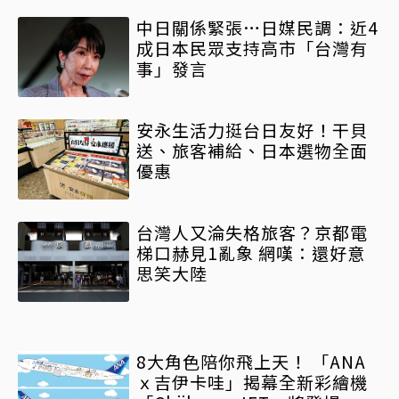
中日關係緊張…日媒民調：近4
成日本民眾支持高市「台灣有
事」發言
安永生活力挺台日友好！干貝
送、旅客補給、日本選物全面
優惠
台灣人又淪失格旅客？京都電
梯口赫見1亂象 網嘆：還好意
思笑大陸
8大角色陪你飛上天！ 「ANA
ｘ吉伊卡哇」揭幕全新彩繪機