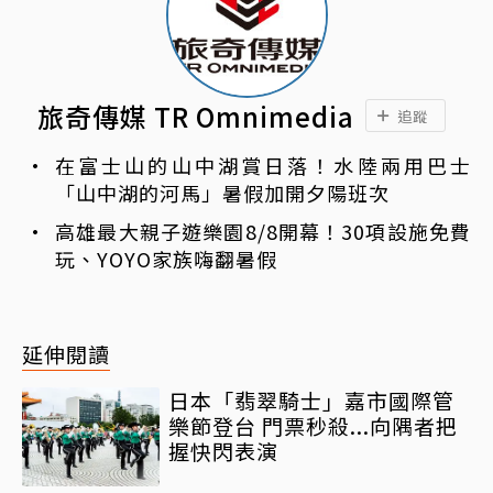
旅奇傳媒 TR Omnimedia
追蹤
在富士山的山中湖賞日落！水陸兩用巴士
「山中湖的河馬」暑假加開夕陽班次
高雄最大親子遊樂園8/8開幕！30項設施免費
玩、YOYO家族嗨翻暑假
延伸閱讀
日本「翡翠騎士」嘉市國際管
樂節登台 門票秒殺...向隅者把
握快閃表演