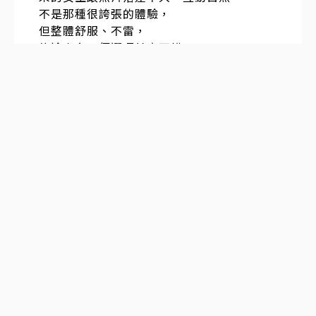
不是那種很誇張的體驗，
但整體舒服、不雷，
旅途中多一個選項其實不錯。
📩 聯絡
T e l e g r a m：@ m e i y o u 0 0 8
G l e e z y：m e i y o u 0 0 8
D i s c o r d： m e i y ou 0 0 8
官方網站 ： m e i y o u 0 0 1 . c o m
發表於
2025-12-25 00:37:54
#
3
樓
出差旅游到東京大阪可以加入這個群組，平
時可以分享攻略Telegra m：@ top 7340，
想要更加的私密的話可以加入Glee zy：W k
wyQToZN 有很多的本國的女外送員給你提
供溫暖舒適服務，也是可以和你做炒飯不同
類型的都讓你選擇 tokyosake520 .com 清
酒東京大阪外送茶