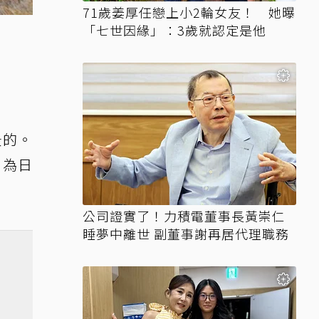
71歲姜厚任戀上小2輪女友！ 她曝
「七世因緣」：3歲就認定是他
景的。
列為日
公司證實了！力積電董事長黃崇仁
睡夢中離世 副董事謝再居代理職務