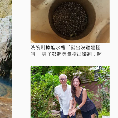
洗碗刷掉進水槽「發出沒聽過怪
叫」 男子鼓起勇氣撈出嗨翻：超可
愛