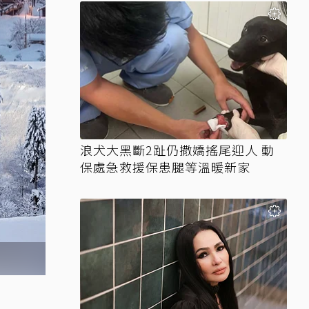
浪犬大黑斷2趾仍撒嬌搖尾迎人 動
保處急救援保患腿等溫暖新家