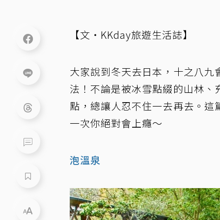
【文・KKday旅遊生活誌】
大家說到冬天去日本，十之八九
法！不論是被冰雪點綴的山林、
點，總讓人忍不住一去再去。這
一次你絕對會上癮～
泡溫泉