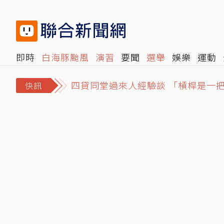
即時
白海豚颱風
演習
要聞
選舉
娛樂
運動
四貸同堂過來人經驗談 「槓桿是一
閱讀
旅遊
雜誌
報時光
倡議+
500輯
轉角國
高雄光華夜市違停賓士擋下暴衝特斯
快訊
「3+11跟800條人命有什麼關係」