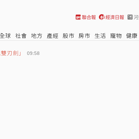
聯合報
經濟日報
河
全球
社會
地方
產經
股市
房市
生活
寵物
健康
把雙刃劍」
際
NBA
時尚
汽車
棒球
HBL
遊戲
專題
網誌
09:58
拉 網讚「救很多人」…車主曝光是他
10:04
 徐巧芯列陳時中金句狠酸
09:41