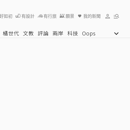
好如初
有設計
有行旅
願景
我的新聞
橘世代
文教
評論
兩岸
科技
Oops
女子漾
陽光行動
影音網
U好學