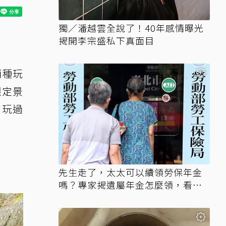
獨／潘越雲全說了！40年感情曝光
揭開李宗盛私下真面目
兩種玩
限定景
，玩過
先生走了，太太可以續領勞保年金
嗎？專家揭遺屬年金怎麼領，看順
位還要看資格