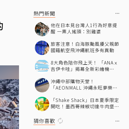
熱門新聞
的
他在日本見台灣人1行為好意提
醒 一票人搖頭：別雞婆
旅客注意！白海豚颱風擾父親節
國籍航空飛沖繩航班多有異動
8大角色陪你飛上天！ 「ANAｘ
吉伊卡哇」揭幕全新彩繪機
「Chiikawa JET」將登場
沖繩中部購物天堂！
「AEONMALL 沖繩永旺夢樂
城」必逛商店與美食推薦
「Shake Shack」日本夏季限定
開吃！墨西哥辣椒切達牛肉堡、
酪梨奶昔限時登場
猜你喜歡