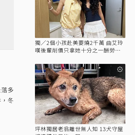
獨／2個小孩赴美要燒2千萬 曲艾玲
嘆後輩削價只拿她十分之一酬勞競
爭
坐落多
谷，冬
坪林獨居老翁離世無人知 13犬守屋