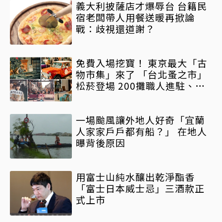
義大利披薩店才爆辱台 台籍民
宿老闆帶人用餐送暖再掀論
戰：歧視還道謝？
免費入場挖寶！ 東京最大「古
物市集」來了 「台北蚤之市」
松菸登場 200攤職人進駐、數
十萬件老件一次逛透
一場颱風讓外地人好奇「宜蘭
人家家戶戶都有船？」 在地人
曝背後原因
用富士山純水釀出乾淨酯香
「富士日本威士忌」三酒款正
式上市