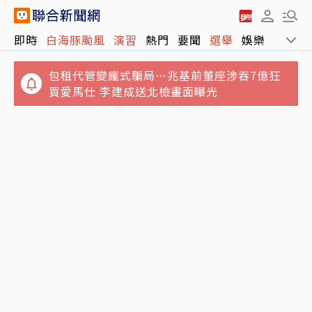
中聯致癌油案延燒傳衛福部長石崇良已請辭 行
即時
白海豚颱風
演習
熱門
要聞
選舉
娛樂
運動
政院最新回應
包租代管變龐式騙局…兆基前董座涉吞7億狂
買愛馬仕 李建成送北檢畫面曝光
郭書瑤認了「有金主」 街頭解放側胸曲線全見
客