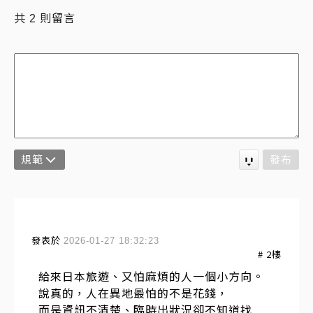
共
則留言
2
規範
發布
發表於
2026-01-27 18:32:23
#
2
樓
給來日本旅遊、又怕麻煩的人一個小方向。
說真的，人在異地最怕的不是花錢，
而是資訊不清楚、臨時出狀況卻不知道找