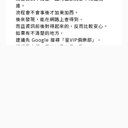
誰。
流程會不會事後才加東加西。
後來發現，能在網路上查得到、
而且資訊前後對得起來的，反而比較安心。
如果有不清楚的地方，
建議先 Google 搜尋「星VIP俱樂部」，
慢慢看介紹、看說法是不是一致，
多比較幾次，再決定也不遲。
發表於
2025-12-18 16:10:06
#
1
樓
日本東京・大阪，外國人也能預約的風俗店
線上看本人照片挑女生，見面滿意再付現金
想體驗高素質日本女生的服務..，可以加我～
價錢透明 顏值和服務品質都有把控，保證帶
給你不一樣的約會體驗 . Telegram：@ t o
m 7 1 1 5 / 官網：5 5 6 j p . c o m