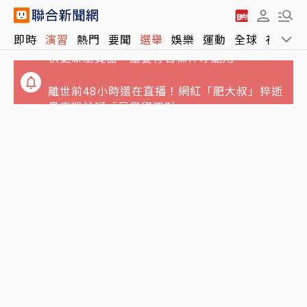
Google Chrome終於可看Netflix 4K影片！
即時
演習
熱門
要聞
選舉
娛樂
運動
全球
社會
快更新瀏覽器、還要符合條件才能用
離世前48小時還在直播！網紅「肥大叔」猝逝
暴瘦粉絲疑「早覺得不對」
白海豚颱風「先蛻殼5次、再長途跋涉靠近大
陸」 陸專家稱罕見