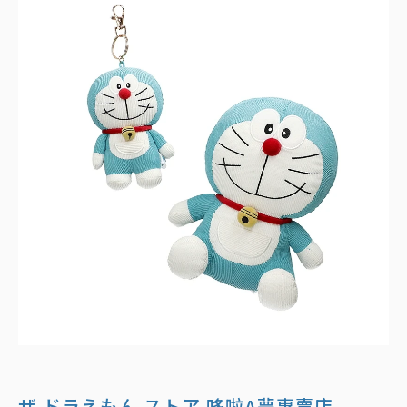
ザ ドラえもん ストア 哆啦A夢專賣店