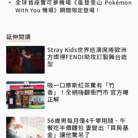
全球首座寶可夢機場《能登里山 Pokémon
With You 機場》期間限定登場！
延伸閱讀
Stray Kids世界巡演席捲歐洲
方燦得FENDI助攻訂製舞台造
型
吸一口摩斯紅茶驚有「竹
香」！全網嗨翻衝門市 官方曝
正解
56歲男每月僅4千零用錢、午
餐吃半價麵包 妻變出「買房基
金」讓他驚呆了