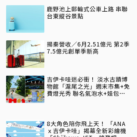
鹿野池上郵輪式公車上路 串聯
台東縱谷景點
揚秦營收／6月2.51億元 第2季
7.5億元創單季新高
吉伊卡哇迷必衝！ 淡水古蹟博
物館「滬尾之光」週末市集+免
費燈光秀 聯名氣泡水+娃包限
時開搶
8大角色陪你飛上天！ 「ANA
ｘ吉伊卡哇」揭幕全新彩繪機