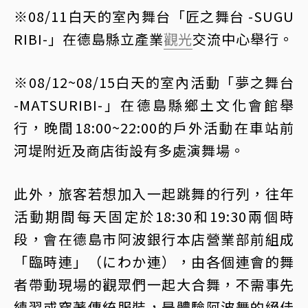
※08/11白天的室內舞台「匠之舞台 -SUGU
RIBI-」在德島縣立產業
觀光
交流中心舉行。
※08/12~08/15白天的室內活動「夢之舞台
-MATSURIBI-」在德島縣鄉土文化會館舉
行，晚間18:00~22:00的戶外活動在車站前
河堤附近及商店街設有多處演舞場。
此外，旅客若想加入一起跳舞的行列，往年
活動期間每天固定於18:30和19:30兩個時
段，會在德島市阿波銀行本店營業部前組成
「臨時連」（にわか連），由各個連會的舞
者帶動現場的觀眾們一起大合舞，不需事先
練習或穿著傳統服裝，是體驗阿波舞的絕佳