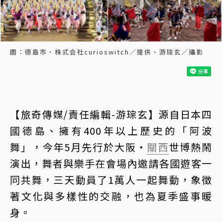
圖：德島市、株式会社curioswitch／提供、游琮玄／攝影
【旅奇傳媒/責任編輯-游琮玄】源自日本四
國德島、擁有400年以上歷史的「阿波
舞」，今年5月先行於大阪‧
關西
世博熱鬧
演出，舞者與樂手在會場內邀請各國遊客一
同共舞，三天動員了1萬人一起舞動，象徵
著文化與多樣性的交融，也為夏季盛事暖
身。