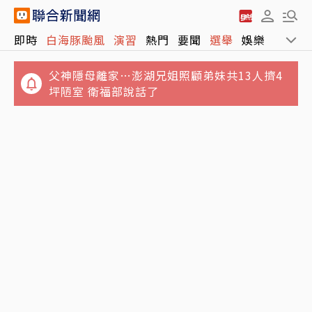
父神隱母離家…澎湖兄姐照顧弟妹共13人擠4
即時
白海豚颱風
演習
熱門
要聞
選舉
娛樂
運動
坪陋室 衛福部說話了
毒駕家屬「馬克」的告白／我哥就是「移動式
神主牌」
白海豚颱風沒登陸…基隆廟口夜市傳災情 店家
怨：沒雨就淹大水