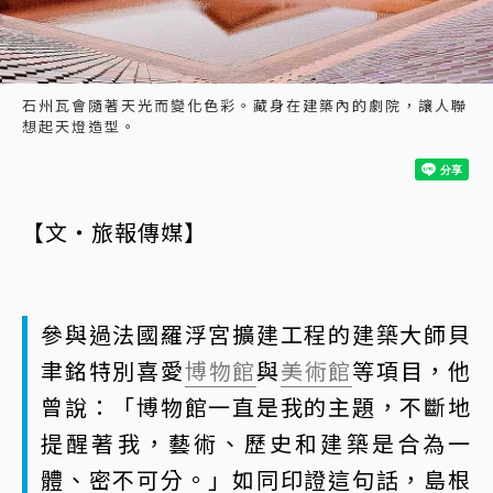
石州瓦會隨著天光而變化色彩。藏身在建築內的劇院，讓人聯
想起天燈造型。
【文・旅報傳媒】
參與過法國羅浮宮擴建工程的建築大師貝
聿銘特別喜愛
博物館
與
美術館
等項目，他
曾說：「博物館一直是我的主題，不斷地
提醒著我，藝術、歷史和建築是合為一
體、密不可分。」如同印證這句話，島根