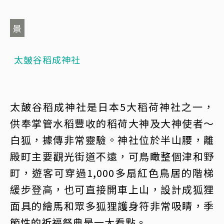
景
太皷谷稻成神社
太皷谷稻成神社是日本5大稻荷神社之一，
供奉掌管水稻豐收的稻荷大神及大神使者～
白狐，據傳非常靈驗。神社位於半山腰，離
殿町主要觀光街道不遠，可鳥瞰整個津和野
町，遊客可穿過1,000多扇紅色鳥居的階梯
緩步登高，也可直接開車上山，設計成狐狸
面具的繪馬和眾多狐狸護身符非常吸睛，季
節性的祈福祭典是一大看點。