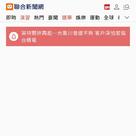
即時
演習
熱門
要聞
選舉
娛樂
運動
全球
社會
英特爾拚再起…光靠川普還不夠 客戶深怕惹惱
台積電
賴總統點名台中是食安破口 媒體人曝他因1事
19歲女大生慘遭輪流性侵…丟包公路秒被撞死
壓力大：趁機打盧秀燕
3惡煞辯全是自願