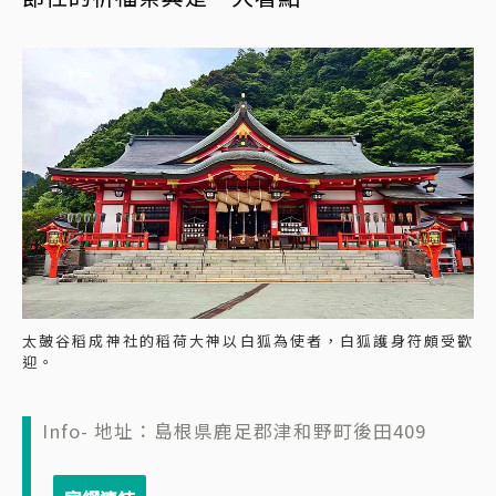
太皷谷稻成神社的稻荷大神以白狐為使者，白狐護身符頗受歡
迎。
Info- 地址：島根県鹿足郡津和野町後田409