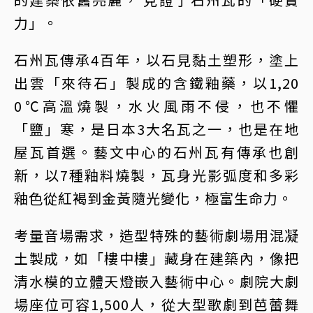
力」。
石州瓦傳承4百年，以石見黏土塑形，塗上
出雲「來待石」製成的含鐵釉藥，以1,20
0℃高溫燒製，水火風雨不侵，也不懼
「鹽」寒，是日本3大名瓦之一，也是在地
屋瓦首選。藝文中心的石州瓦有傳承也創
新，以7種釉料燒製，瓦身光影弧度和多彩
釉色從紅褐到金黃隨光變化，極富生命力。
考量音場需求，造型特殊的藝術劇場用混凝
土製成，如「樓中樓」藏身在建築內，像把
清水模的立體天燈嵌入藝術中心。劇院大劇
場座位可容1,500人，從大型歌劇到芭蕾舞