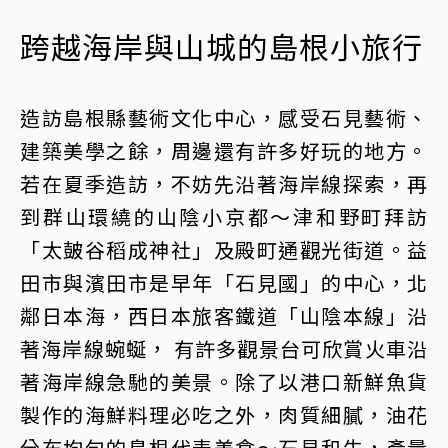
跨越海岸與山城的島根小旅行
造訪島根縣藝術文化中心，感受石見藝術、
建築美學之餘，周邊還有許多好玩的地方。
若在夏季造訪，不妨先沿著海岸線探索，再
到群山環繞的山陰小京都～津和野町拜訪
「太皷谷稻成神社」及殿町通觀光街道。益
田市與濱田市是早年「石見國」的中心，北
鄰日本海，西日本旅客鐵道「山陰本線」沿
著海岸線蜿蜒， 有許多觀景台可欣賞火車沿
著海岸線急馳的美景。除了以港口新鮮魚貨
製作的海鮮料理必吃之外，肉質細膩，油花
分布均勻的島根代表美食～石見和牛，產量