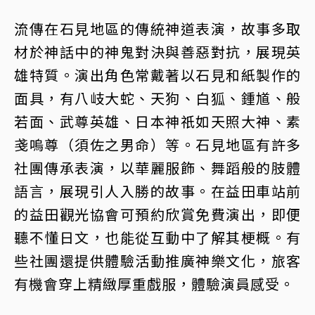
流傳在石見地區的傳統神道表演，故事多取
材於神話中的神鬼對決與善惡對抗，展現英
雄特質。演出角色常戴著以石見和紙製作的
面具，有八岐大蛇、天狗、白狐、鍾馗、般
若面、武尊英雄、日本神祇如天照大神、素
戔嗚尊（須佐之男命）等。石見地區有許多
社團傳承表演，以華麗服飾、舞蹈般的肢體
語言，展現引人入勝的故事。在益田車站前
的益田觀光協會可預約欣賞免費演出，即便
聽不懂日文，也能從互動中了解其梗概。有
些社團還提供體驗活動推廣神樂文化，旅客
有機會穿上精緻厚重戲服，體驗演員感受。