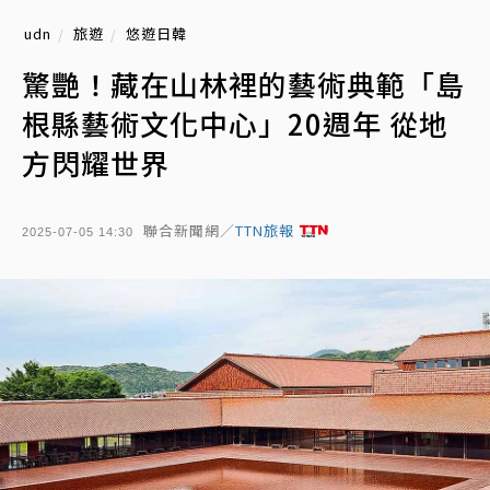
udn
旅遊
悠遊日韓
驚艷！藏在山林裡的藝術典範「島
根縣藝術文化中心」20週年 從地
方閃耀世界
聯合新聞網／
TTN旅報
2025-07-05 14:30