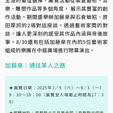
生涯的最佳選擇。展覽活動從裝置藝術、音
樂、雕塑作品等多個角度， 展示其豐富的創
作活動。期間還舉辦加藤泉與石倉敏昭、原
田摩訶的2場對話座談，透過藝術家間的對
談，讓人更深刻的感受其作品內涵與背後故
事。8/30還有包括加藤泉在內的5位藝術家
組成的樂團在中庭廣場進行閉幕演出。
加藤泉：通往某人之路
★
展覽日期：
2025年7∕5（六）～9∕1（一）
9：30～18：00（展覽室入場截止時間為17：3
0）
★
展覽地點：
島根縣立石見美術館（島根縣益田市