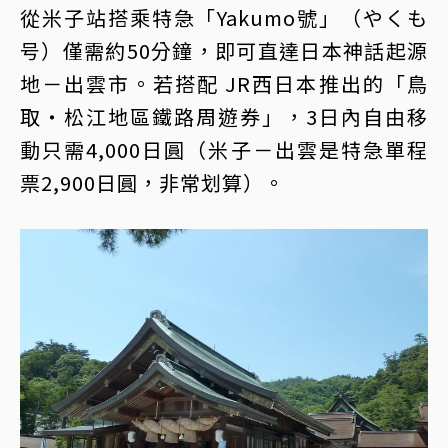
從米子站搭乘特急「Yakumo號」（やくも
号）僅需約50分鐘，即可直達日本神話起源
地－出雲市。若搭配 JR西日本推出的「鳥
取・松江地區鐵路周遊券」，3日內自由移
動只需4,000日圓（米子－出雲是特急單程
票2,900日圓，非常划算）。