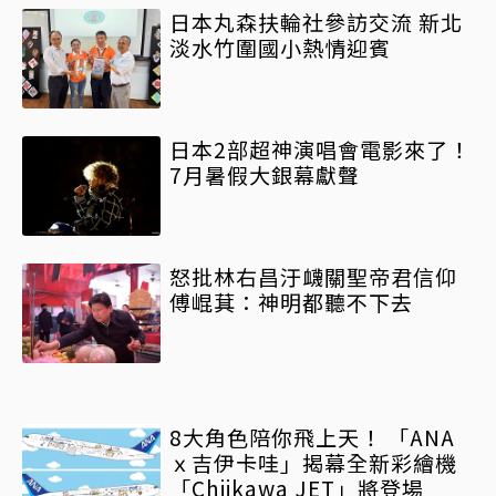
日本丸森扶輪社參訪交流 新北
淡水竹圍國小熱情迎賓
日本2部超神演唱會電影來了！
7月暑假大銀幕獻聲
怒批林右昌汙衊關聖帝君信仰
傅崐萁：神明都聽不下去
8大角色陪你飛上天！ 「ANA
ｘ吉伊卡哇」揭幕全新彩繪機
「Chiikawa JET」將登場