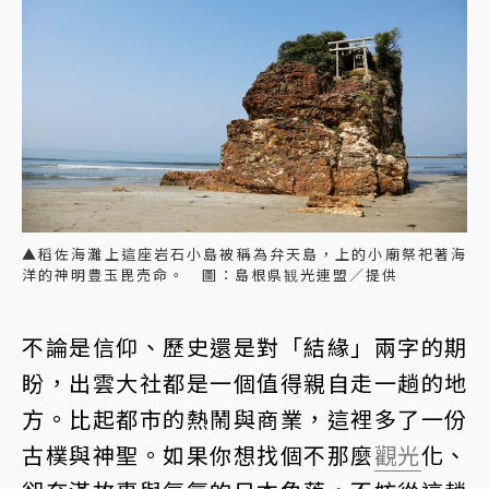
▲稻佐海灘上這座岩石小島被稱為弁天島，上的小廟祭祀著海
洋的神明豊玉毘売命。 圖：島根県観光連盟／提供
不論是信仰、歷史還是對「結緣」兩字的期
盼，出雲大社都是一個值得親自走一趟的地
方。比起都市的熱鬧與商業，這裡多了一份
古樸與神聖。如果你想找個不那麼
觀光
化、