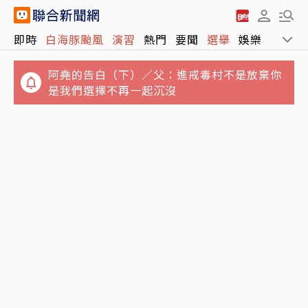
統一BEING裸退沒人接手 健身市場進入「雙雄
即時
白海豚颱風
演習
熱門
要聞
選舉
娛樂
運動
爭霸」
阿堯的告白（下）／父：進戒毒村不是放棄你
是我們選擇不再一起沉沒
台玻夫人徐莉玲稱長子因童年陰影抑鬱亡 兒媳
譚以欣出聲打臉了