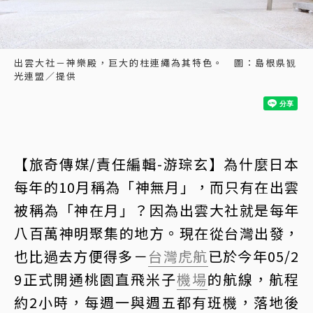
出雲大社－神樂殿，巨大的柱連繩為其特色。 圖：島根県観
光連盟／提供
【旅奇傳媒/責任編輯-游琮玄】為什麼日本
每年的10月稱為「神無月」，而只有在出雲
被稱為「神在月」？因為出雲大社就是每年
八百萬神明聚集的地方。現在從台灣出發，
也比過去方便得多－
台灣虎航
已於今年05/2
9正式開通桃園直飛米子
機場
的航線，航程
約2小時，每週一與週五都有班機，落地後