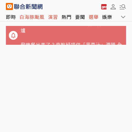
白海豚颱風減弱成輕颱 最新路徑、降雨熱區出
即時
白海豚颱風
演習
熱門
要聞
選舉
娛樂
運動
爐
飛機餐出事了？南航疑提供「黑棗汁」潤腸 全
機乘客瘋搶廁所
4坪屋髒亂慘不忍睹！澎湖8童遭棄養 6童健康
狀況曝光