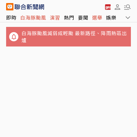
即時
白海豚颱風
演習
熱門
要聞
選舉
娛樂
運動
白海豚颱風減弱成輕颱 最新路徑、降雨熱區出
爐
4坪屋髒亂慘不忍睹！澎湖8童遭棄養 6童健康
飛機餐出事了？南航疑提供「黑棗汁」潤腸 全
狀況曝光
機乘客瘋搶廁所