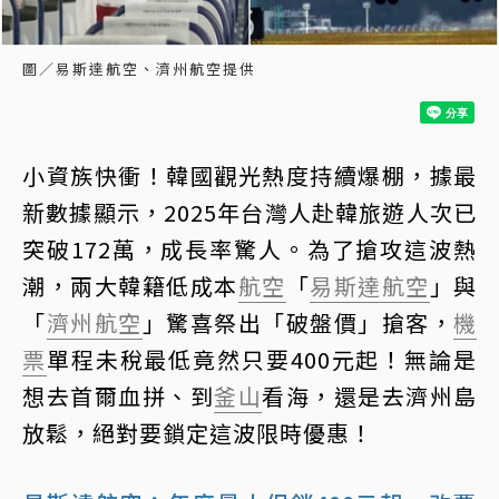
圖／易斯達航空、濟州航空提供
小資族快衝！韓國觀光熱度持續爆棚，據最
新數據顯示，2025年台灣人赴韓旅遊人次已
突破172萬，成長率驚人。為了搶攻這波熱
潮，兩大韓籍低成本
航空
「
易斯達航空
」與
「
濟州航空
」驚喜祭出「破盤價」搶客，
機
票
單程未稅最低竟然只要400元起！無論是
想去首爾血拼、到
釜山
看海，還是去濟州島
放鬆，絕對要鎖定這波限時優惠！