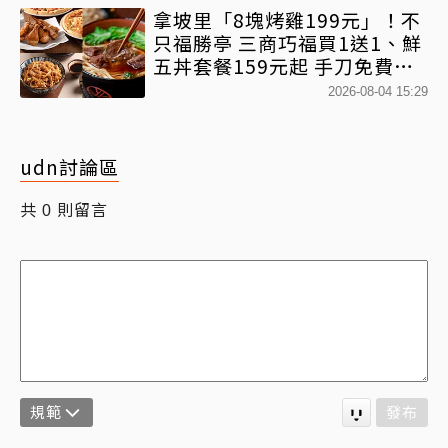
拿坡里「8塊烤雞199元」！不
只福勝亭 三商巧福買1送1、鮮
五丼套餐159元起 手刀免費領
優惠
2026-08-04 15:29
udn討論區
共
則留言
0
規範
發布