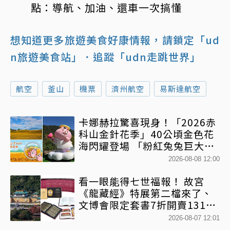
點：導航、加油、還車一次搞懂
想知道更多旅遊美食好康情報，請鎖定「ud
n旅遊美食站」
．追蹤「udn走跳世界」
航空
釜山
機票
濟州航空
易斯達航空
卡娜赫拉驚喜現身！「2026赤
科山金針花季」40公頃金色花
海閃耀登場 「粉紅兔兔巨大氣
球+超狂500樂遊券」快追
2026-08-08 12:00
看一眼能得七世福報！ 故宮
《龍藏經》特展第二檔來了、
文博會限定套書7折開賣131萬
網驚：貧窮限制想像
2026-08-07 12:01