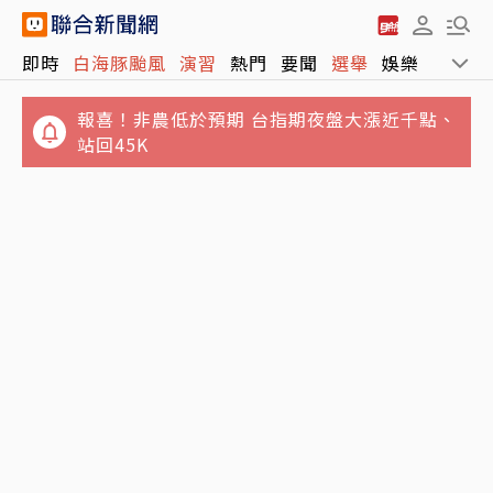
即時
白海豚颱風
演習
熱門
要聞
選舉
娛樂
運動
報喜！非農低於預期 台指期夜盤大漲近千點、
站回45K
獨／姜厚任小24歲女友遭爆「當小三還有老公
小孩」 女網友怒揭黑歷史