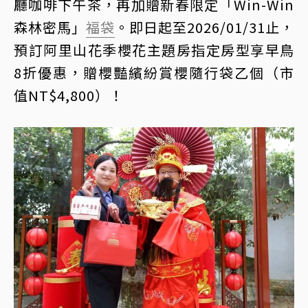
廳咖啡下午茶，再加贈新春限定「Win-Win
森林密馬」
福袋
。即日起至2026/01/31止，
預訂阿里山花季櫻花主題房指定房型享早鳥
8折優惠，贈櫻豔繽紛賞櫻隨行袋乙個（市
值NT$4,800）！