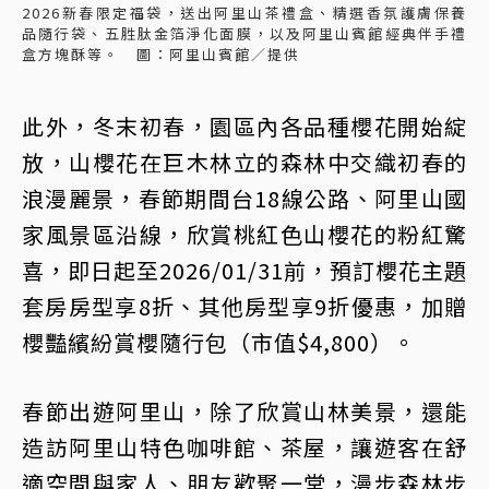
2026新春限定福袋，送出阿里山茶禮盒、精選香氛護膚保養
品隨行袋、五胜肽金箔淨化面膜，以及阿里山賓館經典伴手禮
盒方塊酥等。 圖：阿里山賓館／提供
此外，冬末初春，園區內各品種櫻花開始綻
放，山櫻花在巨木林立的森林中交織初春的
浪漫麗景，春節期間台18線公路、阿里山國
家風景區沿線，欣賞桃紅色山櫻花的粉紅驚
喜，即日起至2026/01/31前，預訂櫻花主題
套房房型享8折、其他房型享9折優惠，加贈
櫻豔繽紛賞櫻隨行包（市值$4,800）。
春節出遊阿里山，除了欣賞山林美景，還能
造訪阿里山特色咖啡館、茶屋，讓遊客在舒
適空間與家人、朋友歡聚一堂，漫步森林步