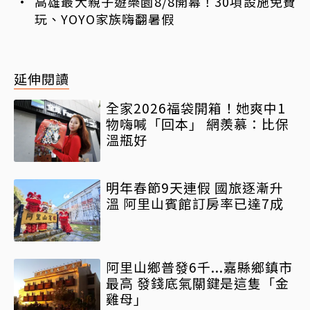
高雄最大親子遊樂園8/8開幕！30項設施免費
玩、YOYO家族嗨翻暑假
延伸閱讀
全家2026福袋開箱！她爽中1
物嗨喊「回本」 網羨慕：比保
溫瓶好
明年春節9天連假 國旅逐漸升
溫 阿里山賓館訂房率已達7成
阿里山鄉普發6千...嘉縣鄉鎮市
最高 發錢底氣關鍵是這隻「金
雞母」