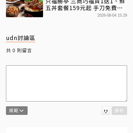
只福勝亭 三商巧福買1送1、鮮
五丼套餐159元起 手刀免費領
優惠
2026-08-04 15:29
udn討論區
共
則留言
0
規範
發布