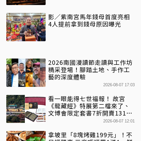
影／紫南宮馬年錢母首度亮相
4人提前拿到錢母原因曝光
2026南國漫讀節走讀與工作坊
精采登場！腳踏土地、手作工
藝的深度體驗
2026-08-07 17:03
看一眼能得七世福報！ 故宮
《龍藏經》特展第二檔來了、
文博會限定套書7折開賣131萬
網驚：貧窮限制想像
2026-08-07 12:01
拿坡里「8塊烤雞199元」！不