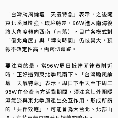
「台灣颱風論壇｜天氣特急」表示，之後隨
東北季風增強、環境轉差，96Ｗ進入南海後
將大角度轉向西南（南落）。目前各模式對
「偏北角度」與「轉向時間」仍歧異大，預
報不確定性高，需密切追蹤。󠀠
要注意的是，當96Ｗ周日抵達菲律賓附近
時，正好遇到東北季風南下。「台灣颱風論
壇｜天氣特急」表示，周日下半天至下周三
96Ｗ在台灣南方活動期間，須注意其外圍暖
濕氣流與東北季風產生交互作用，形成所謂
的「共伴效應」，可能會為大台北、北部山
區、宜花東帶來顯著且持續的降雨。󠀠