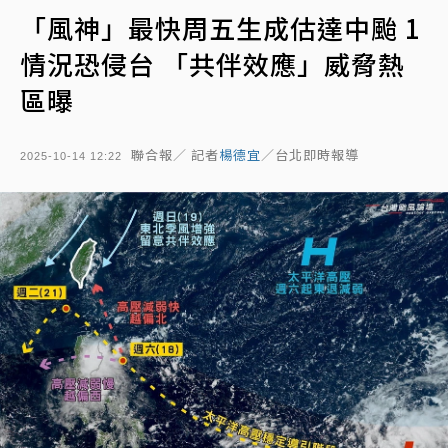
「風神」最快周五生成估達中颱 1
情況恐侵台 「共伴效應」威脅熱
區曝
聯合報／ 記者
楊德宜
／台北即時報導
2025-10-14 12:22