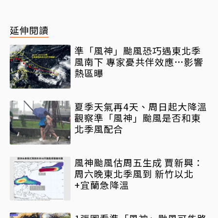
延伸閱讀
準「風神」颱風恐巧遇東北季
風南下 專家憂共伴效應…影響
熱區曝
夏季天氣再4天、周日起大降溫
觀察準「風神」颱風是否和東
北季風配合
風神颱風估周五生成 賈新興：
周六晚東北季風到 新竹以北
+宜蘭急降溫