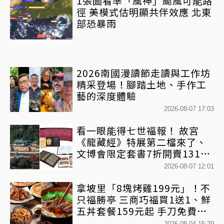
1張圖看準「風神」颱風可能路
徑 美模式估明顯共伴效應 北東
部恐暴雨
2026南國漫讀節走讀與工作坊
精采登場！腳踏土地、手作工
藝的深度體驗
2026-08-07 17:03
看一眼能得七世福報！ 故宮
《龍藏經》特展第二檔來了、
文博會限定套書7折開賣131萬
網驚：貧窮限制想像
2026-08-07 12:01
拿坡里「8塊烤雞199元」！不
只福勝亭 三商巧福買1送1、鮮
五丼套餐159元起 手刀免費領
優惠
2026-08-04 15:29