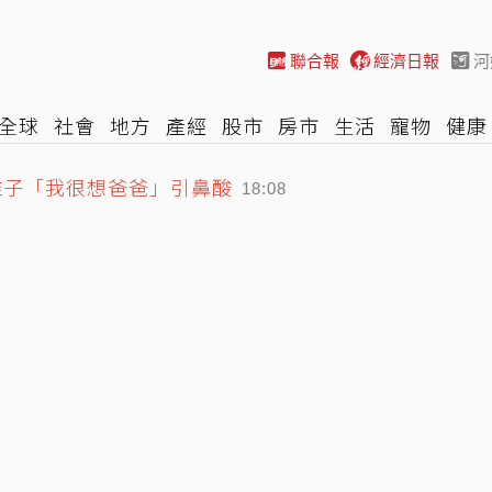
聯合報
經濟日報
河
全球
社會
地方
產經
股市
房市
生活
寵物
健康
稚子「我很想爸爸」引鼻酸
際
NBA
時尚
汽車
棒球
HBL
遊戲
專題
網誌
18:08
定 最速156公里飆2K
17:45
迷驚豔 分享今年進步原因
18:21