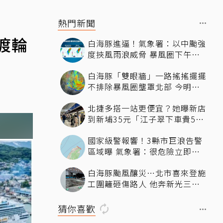
熱門新聞
渡輪
白海豚進逼！氣象署：以中颱強
度挾風雨浪威脅 暴風圈下午影
響北部近海
白海豚「雙眼牆」一路搖搖擺擺
不排除暴風圈壟罩北部 今明最
近時刻
北捷多搭一站更便宜？她曝新店
到新埔35元「江子翠下車貴5
元」驚呆網友
國家級警報響！3縣市巨浪告警
區域曝 氣象署：很危險立即遠
離海邊
白海豚颱風釀災…北市喜來登施
工圍籬砸傷路人 他奔新光三越
躲雨滑倒濺血
猜你喜歡