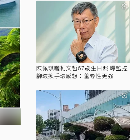
陳佩琪曬柯文哲67歲生日照 曝監控
腳環換手環感想：羞辱性更強