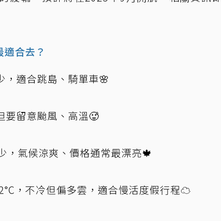
最適合去？
少，適合跳島、騎單車🌸
但要留意颱風、高溫🥵
較少，氣候涼爽、價格通常最漂亮🍁
22°C，不冷但偏多雲，適合慢活度假行程☁️