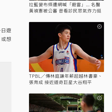
拉藍營布條遭網喊「避雷」... 名醫
黃禎憲被公審 昔看診民眾氣炸力挺
一日遊
，或想
TPBL／傳林庭謙年薪超越林書豪、
張育成 接近道奇巨星大谷翔平