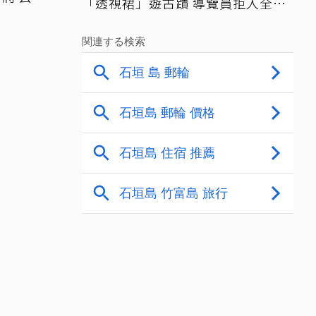
「透視裙」遊古蹟 導覽員拒入全網
讚翻