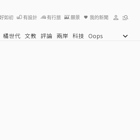
好如初
有設計
有行旅
願景
我的新聞
橘世代
文教
評論
兩岸
科技
Oops
女子漾
陽光行動
影音網
U好學