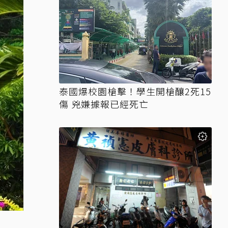
泰國爆校園槍擊！學生開槍釀2死15
傷 兇嫌據報已經死亡