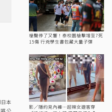
槍聲停了又響！泰校園槍擊增至7死
15傷 行兇學生書包藏大量子彈
閃日本
影／隱約見內褲…超辣女遊客穿
即將公