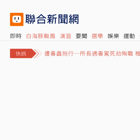
即時
白海豚颱風
演習
要聞
選舉
娛樂
運動
遭毒蟲拖行…所長遇毒駕死劫殉職 
閱讀
旅遊
雜誌
報時光
倡議+
500輯
轉角國
日職／孫易磊後援2局6打席、17球搞
快訊
MiLB／林昱珉「全英文受訪」令球