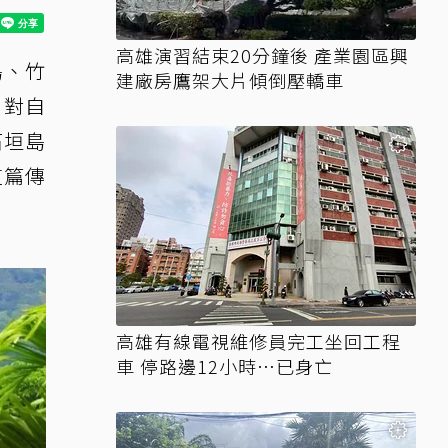
高雄演習結束20分鐘後 產業園區興
島、竹
建廠房鷹架大片傾倒壓轎車
，對自
石垣島
這篇傳
高雄有線電視維修員完工坐回工程
車 停路邊12小時…已身亡