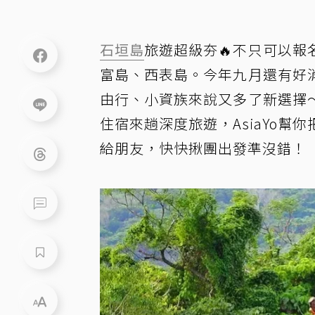
石垣島
旅遊超級夯🔥不只可以報
富島、西表島。今年九月還有好
由行、小資族來說又多了新選擇
住宿來趟深度旅遊，AsiaYo
給朋友，快快揪團出發準沒錯！