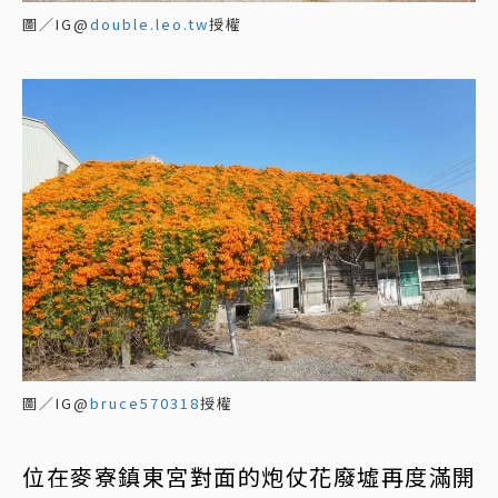
圖／IG@
double.leo.tw
授權
圖／IG@
bruce570318
授權
位在麥寮鎮東宮對面的炮仗花廢墟再度滿開