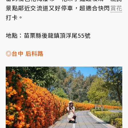
景點鄰近交流道又好停車，超適合快閃
賞花
打卡。
地點：苗栗縣後龍鎮頂浮尾55號
◎台中 后科路