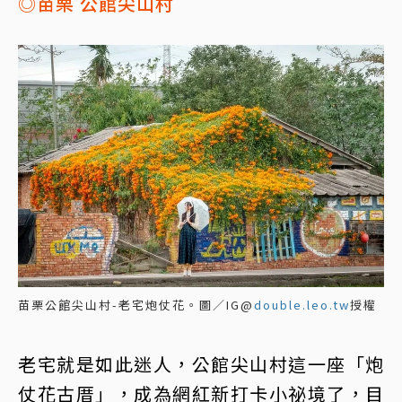
◎苗栗 公館尖山村
苗栗公館尖山村-老宅炮仗花。圖／IG@
double.leo.tw
授權
老宅就是如此迷人，公館尖山村這一座「炮
仗花古厝」，成為網紅新打卡小祕境了，目