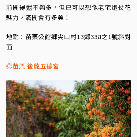
前開得還不夠多，但已可以想像老宅炮仗花
魅力，滿開會有多美！
地點：苗栗公館鄉尖山村13鄰338之1號斜對
面
◎苗栗 後龍五德宮