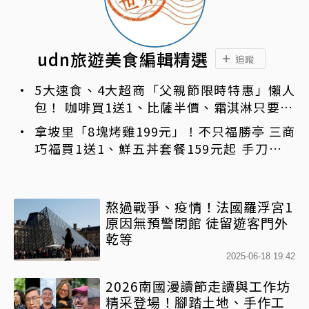
udn旅遊美食編輯精選
追蹤
5大速食、4大超商「父親節限時特惠」懶人
包！ 咖啡買1送1、比薩半價、霜淇淋只要10
元
拿坡里「8塊烤雞199元」！不只福勝亭 三商
巧福買1送1、鮮五丼套餐159元起 手刀免費
領優惠
熬過戰爭、疫情！法國羅浮宮1
原因無預警閉館 徒留遊客門外
乾等
2025-06-18 19:42
2026南國漫讀節走讀與工作坊
精采登場！腳踏土地、手作工