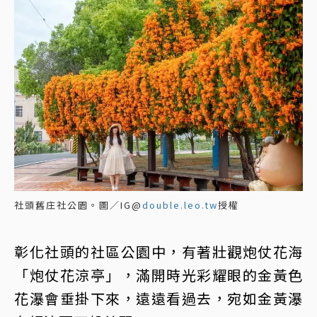
社頭舊庄社公園。圖／IG@
double.leo.tw
授權
彰化社頭的社區公園中，有著壯觀炮仗花海
「炮仗花涼亭」，滿開時光彩耀眼的金黃色
花瀑會垂掛下來，遠遠看過去，宛如金黃瀑