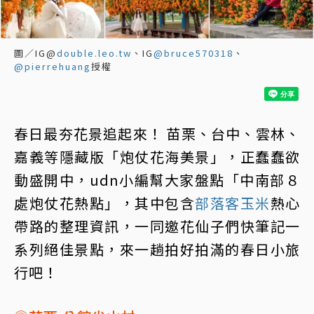
圖／IG@
double.leo.tw
、IG
@bruce570318
、
@pierrehuang
授權
春日最夯花景追起來！ 苗栗、台中、雲林、
嘉義等隱藏版「炮仗花海美景」，正蠢蠢欲
動盛開中，udn小編幫大家盤點「中南部８
處炮仗花熱點」，其中包含
部落客玉米
熱心
帶路的整理資訊，一同邀花仙子們快筆記一
系列絕佳景點，來一趟拍好拍滿的春日小旅
行吧！