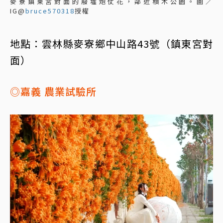
麥寮鎮東宮對面的廢墟炮仗花，鄰近積木公園。圖／
IG@
bruce570318
授權
地點：雲林縣麥寮鄉中山路43號（鎮東宮對
面）
◎嘉義 農業試驗所