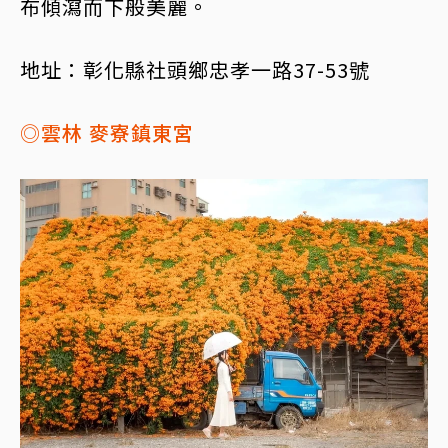
布傾瀉而下般美麗。
地址：彰化縣社頭鄉忠孝一路37-53號
◎雲林 麥寮鎮東宮