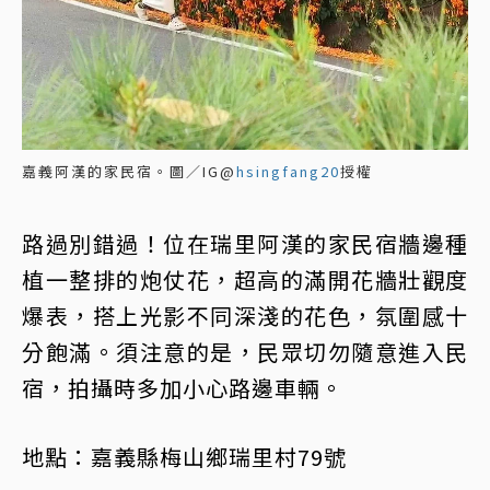
嘉義阿漢的家民宿。圖／IG@
hsingfang20
授權
路過別錯過！位在瑞里阿漢的家民宿牆邊種
植一整排的炮仗花，超高的滿開花牆壯觀度
爆表，搭上光影不同深淺的花色，氛圍感十
分飽滿。須注意的是，民眾切勿隨意進入民
宿，拍攝時多加小心路邊車輛。
地點：嘉義縣梅山鄉瑞里村79號