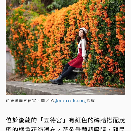
苗栗後龍五德宮。圖／IG
@pierrehuang
授權
位於後龍的「五德宮」有紅色的磚牆搭配茂
密的橘色花海瀑布，花朵爭豔超吸睛，親民