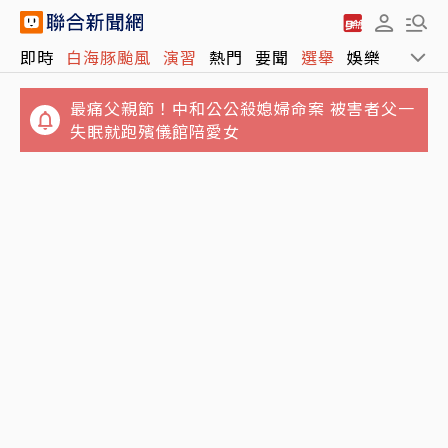
最痛父親節！中和公公殺媳婦命案 被害者父一
即時
白海豚颱風
演習
熱門
要聞
選舉
娛樂
運動
失眠就跑殯儀館陪愛女
「蜘蛛人CP」湯姆霍蘭德、千黛亞補辦婚禮！
包下英國頂級莊園 秘密派對曝光
白海豚颱風打亂88節！航班停航66架次、船班
停航39航