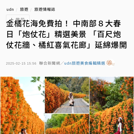
udn
旅遊
旅遊情報誌
賞花
金橘花海免費拍！ 中南部８大春
日「炮仗花」精選美景 「百尺炮
仗花牆、橘紅喜氣花廊」延綿爆開
聯合新聞網／
udn旅遊美食編輯精選
2025-02-15 15:56