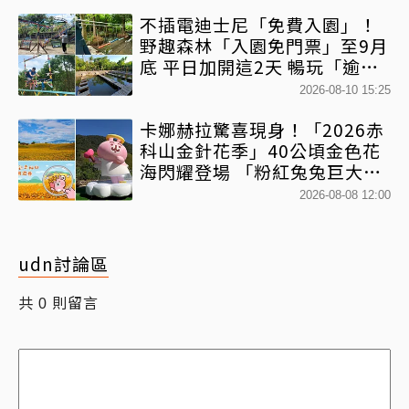
不插電迪士尼「免費入園」！
野趣森林「入園免門票」至9月
底 平日加開這2天 暢玩「逾
450個水陸空遊憩設施」
2026-08-10 15:25
卡娜赫拉驚喜現身！「2026赤
科山金針花季」40公頃金色花
海閃耀登場 「粉紅兔兔巨大氣
球+超狂500樂遊券」快追
2026-08-08 12:00
udn討論區
共
則留言
0