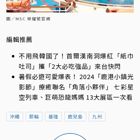
圖／MSC 榮耀號官網
編輯推薦
不用飛韓國了！首爾漢南洞爆紅「紙巾
吐司」攜「2大必吃強品」來台快閃
暑假必遊可愛爆表！ 2024「鹿港小鎮光
影節」療癒聯名「角落小夥伴」 七彩星
空列車、巨萌恐龍媽媽 13大展區一次看
沖繩
郵輪
基隆
鹿兒島
九州