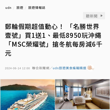
udn
旅遊
旅遊情報誌
聽新聞
郵輪假期超值動心！ 「名勝世界
壹號」買1送1、最低8950玩沖繩
「MSC榮耀號」搶冬航每房減6千
元
聯合新聞網／
udn旅遊美食編輯精選
2024-06-14 12:00