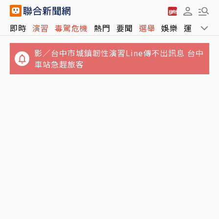
影／台中市城鎮韌性演習Line傳不出訊息 台中
即時
演習
毒駕危機
熱門
要聞
選舉
娛樂
運動
全
車站急趕旅客
日媒爆料習近平1罕見舉動！令歐美外賓意外
真正矛頭指向美國