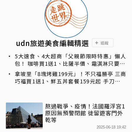
udn旅遊美食編輯精選
追蹤
5大速食、4大超商「父親節限時特惠」懶人
包！ 咖啡買1送1、比薩半價、霜淇淋只要10
元
拿坡里「8塊烤雞199元」！不只福勝亭 三商
巧福買1送1、鮮五丼套餐159元起 手刀免費
領優惠
熬過戰爭、疫情！法國羅浮宮1
原因無預警閉館 徒留遊客門外
乾等
2025-06-18 19:42