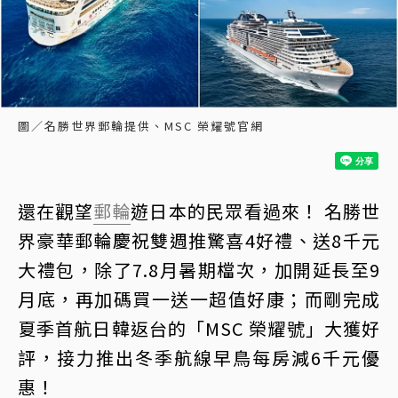
圖／名勝世界郵輪提供、MSC 榮耀號官網
還在觀望
郵輪
遊日本的民眾看過來！ 名勝世
界豪華郵輪慶祝雙週推驚喜4好禮、送8千元
大禮包，除了7.8月暑期檔次，加開延長至9
月底，再加碼買一送一超值好康；而剛完成
夏季首航日韓返台的「MSC 榮耀號」大獲好
評，接力推出冬季航線早鳥每房減6千元優
惠！