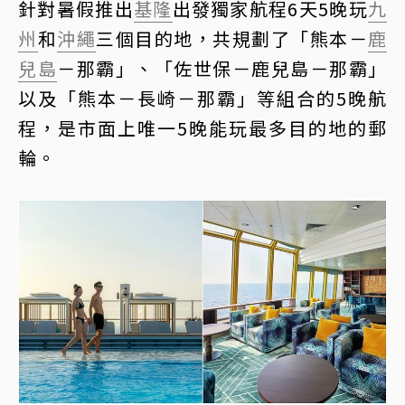
針對暑假推出
基隆
出發獨家航程6天5晚玩
九
州
和
沖繩
三個目的地，共規劃了「熊本－
鹿
兒島
－那霸」、「佐世保－鹿兒島－那霸」
以及「熊本－長崎－那霸」等組合的5晚航
程，是市面上唯一5晚能玩最多目的地的郵
輪。