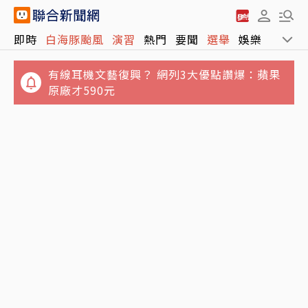
有線耳機文藝復興？ 網列3大優點讚爆：蘋果
即時
白海豚颱風
演習
熱門
要聞
選舉
娛樂
運動
原廠才590元
五月天冠佑20愛女遭AI合成不雅影像 小玫瑰劉
芯妤親回擊：已截圖存證
阿堯的告白（上）／「我一直以為自己很清
醒」 他4度毒駕撞警又害死女友