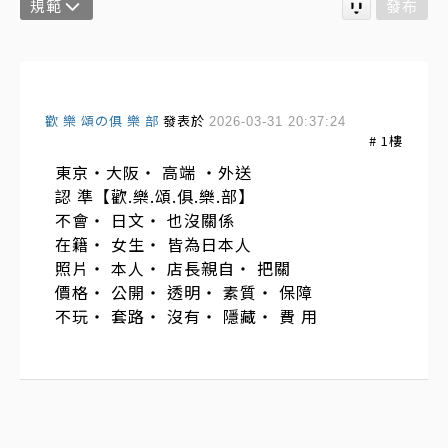
規範
發布
歡 樂 頌の俱 樂 部
發表於
2026-03-31 20:37:24
#
1
樓
東京・大阪・ 高端 ・外送
認 準【歡.樂.頌.俱.樂.部】
不會・ 日文・ 也沒關係
在籍・ 女生・ 皆為日本人
照片・ 本人・ 店長親自・ 把關
價格・ 公開・ 透明・ 素質・ 保障
不玩・ 套路・ 沒有・ 隱藏・ 費 用