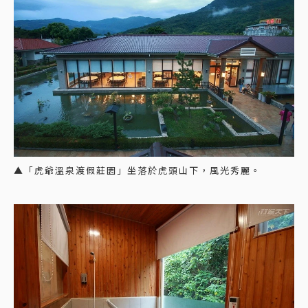
▲「虎爺溫泉渡假莊園」坐落於虎頭山下，風光秀麗。