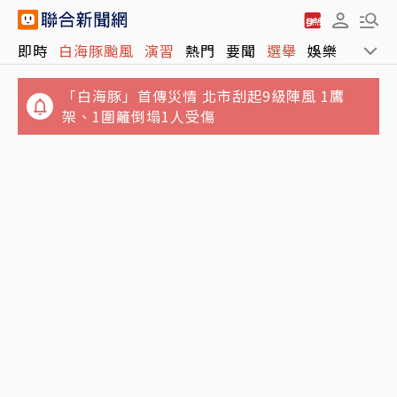
「白海豚」首傳災情 北市刮起9級陣風 1鷹
即時
白海豚颱風
演習
熱門
要聞
選舉
娛樂
運動
架、1圍籬倒塌1人受傷
北捷多搭一站更便宜？她曝新店到新埔35元
「江子翠下車貴5元」驚呆網友
賴清德酸施政吊車尾助攻？王惠美與魏平政見
面 彰化藍營整合露曙光