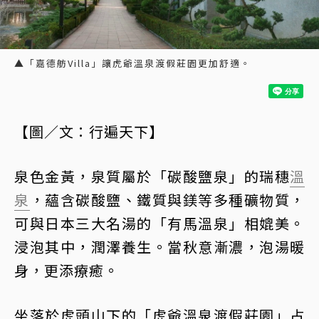
▲「嘉德舫Villa」讓虎爺溫泉渡假莊園更加舒適。
【圖／文：行遍天下】
泉色金黃，泉質屬於「碳酸鹽泉」的瑞穗
溫
泉
，蘊含碳酸鹽、鐵質與鎂等多種礦物質，
可與日本三大名湯的「有馬溫泉」相媲美。
浸泡其中，潤澤養生。當秋意漸濃，泡湯暖
身，更添療癒。
坐落於虎頭山下的「虎爺溫泉渡假莊園」占