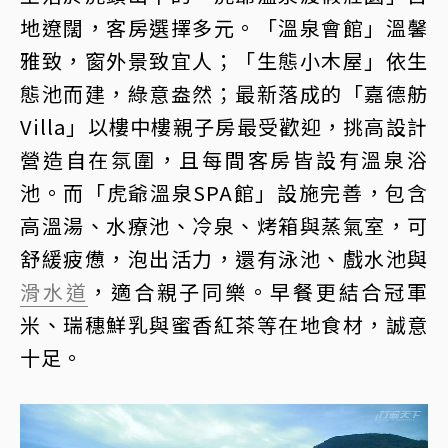
地遼闊，客房選擇多元。「溫泉會館」溫馨
雅致，窗外景致宜人；「生態小木屋」依生
態池而建，綠意盎然；最新落成的「嘉德舫
Villa」以樓中樓親子房最受歡迎，挑高設計
營造自在氛圍，且每間客房皆設有溫泉浴
池。而「虎爺溫泉SPA館」設施完善，包含
高溫湯、水療池、冷泉、烤箱與蒸氣室，可
舒緩疲憊，泡出活力，還有泳池、戲水池與
滑水道
，適合親子同樂。早餐更結合冠軍
米、瑞穗鮮乳與蜜香紅茶等在地食材，誠意
十足。