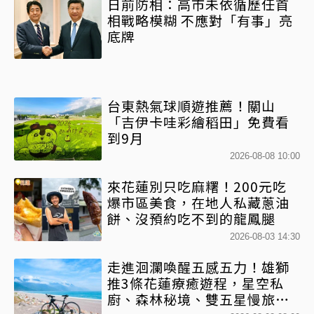
日前防相：高市未依循歷任首
相戰略模糊 不應對「有事」亮
底牌
台東熱氣球順遊推薦！關山
「吉伊卡哇彩繪稻田」免費看
到9月
2026-08-08 10:00
來花蓮別只吃麻糬！200元吃
爆市區美食，在地人私藏蔥油
餅、沒預約吃不到的龍鳳腿
2026-08-03 14:30
走進洄瀾喚醒五感五力！雄獅
推3條花蓮療癒遊程，星空私
廚、森林秘境、雙五星慢旅一