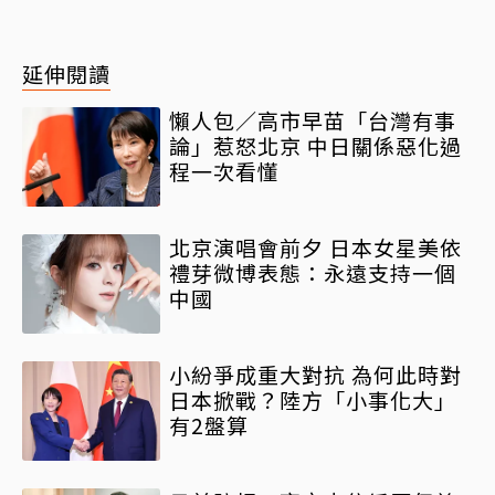
延伸閱讀
懶人包／高市早苗「台灣有事
論」惹怒北京 中日關係惡化過
程一次看懂
北京演唱會前夕 日本女星美依
禮芽微博表態：永遠支持一個
中國
小紛爭成重大對抗 為何此時對
日本掀戰？陸方「小事化大」
有2盤算