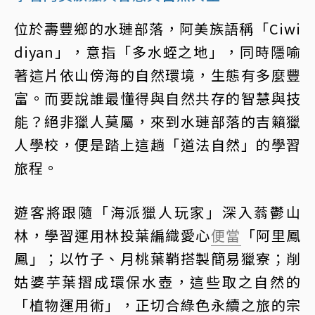
位於壽豐鄉的水璉部落，阿美族語稱「Ciwi
diyan」，意指「多水蛭之地」，同時隱喻
著這片依山傍海的自然環境，生態有多麼豐
富。而要說誰最懂得與自然共存的智慧與技
能？絕非獵人莫屬，來到水璉部落的吉籟獵
人學校，便是踏上這趟「道法自然」的學習
旅程。
遊客將跟隨「海派獵人玩家」深入蓊鬱山
林，學習運用林投葉編織愛心
便當
「阿里鳳
鳳」；以竹子、月桃葉鞘搭製簡易獵寮；削
姑婆芋葉摺成環保水壺，這些取之自然的
「植物運用術」，正切合綠色永續之旅的宗