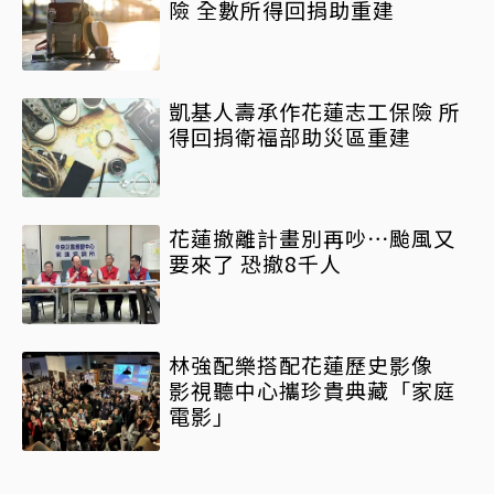
險 全數所得回捐助重建
凱基人壽承作花蓮志工保險 所
得回捐衛福部助災區重建
花蓮撤離計畫別再吵⋯颱風又
要來了 恐撤8千人
林強配樂搭配花蓮歷史影像
影視聽中心攜珍貴典藏「家庭
電影」