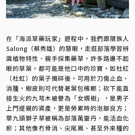
在「海派草藥玩家」遊程中，我們跟隨族人
Salong（蔡秀雄）的慧眼，走逛部落學習辨
識植物特性、親手採集藥草，許多路邊不起
眼的草葉，都可能是他口中的珍寶。如杜紅
（杜虹）的葉子搗碎後，可用於刀傷止血、
消腫，樹皮則可代替荖葉包檳榔；砍下能直
接生火的九芎木被譽為「女婿樹」，是男子
上門提親的資產，更是勞累時的泡腳良方；
華九頭獅子草被稱為部落萬靈丹，能活血化
瘀；其他像冇骨消、尖尾鳳、甚至外來種的