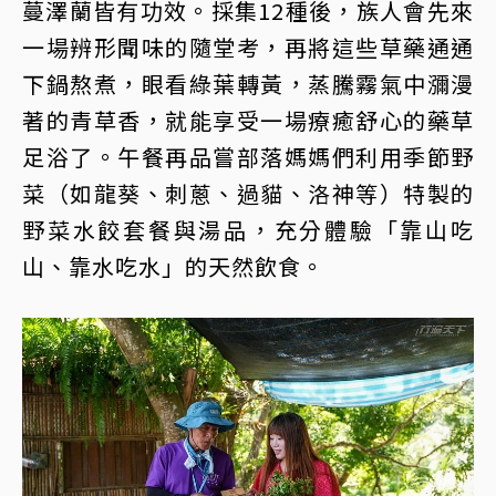
蔓澤蘭皆有功效。採集12種後，族人會先來
一場辨形聞味的隨堂考，再將這些草藥通通
下鍋熬煮，眼看綠葉轉黃，蒸騰霧氣中瀰漫
著的青草香，就能享受一場療癒舒心的藥草
足浴了。午餐再品嘗部落媽媽們利用季節野
菜（如龍葵、刺蔥、過貓、洛神等）特製的
野菜水餃套餐與湯品，充分體驗「靠山吃
山、靠水吃水」的天然飲食。