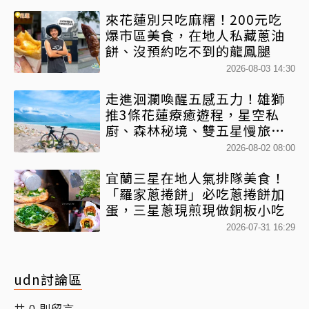
來花蓮別只吃麻糬！200元吃
爆市區美食，在地人私藏蔥油
餅、沒預約吃不到的龍鳳腿
2026-08-03 14:30
走進洄瀾喚醒五感五力！雄獅
推3條花蓮療癒遊程，星空私
廚、森林秘境、雙五星慢旅一
次收藏
2026-08-02 08:00
宜蘭三星在地人氣排隊美食！
「羅家蔥捲餅」必吃蔥捲餅加
蛋，三星蔥現煎現做銅板小吃
2026-07-31 16:29
udn討論區
共
則留言