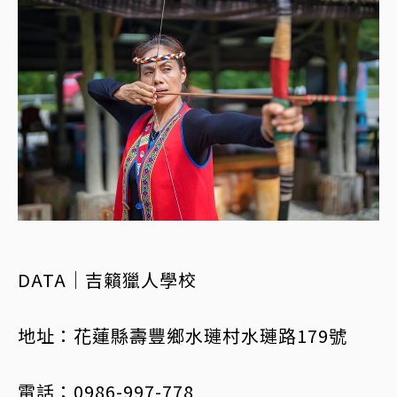
DATA｜吉籟獵人學校
地址：花蓮縣壽豐鄉水璉村水璉路179號
電話：0986-997-778