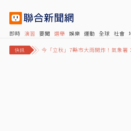
即時
演習
要聞
選舉
娛樂
運動
全球
社會
今「立秋」7縣市大雨開炸！氣象署
雜誌
報時光
倡議+
500輯
轉角國際
NBA
時
誆騙慈濟10億元！女律師勾結講經
快訊
美股收盤／三大指數收黑…標普500