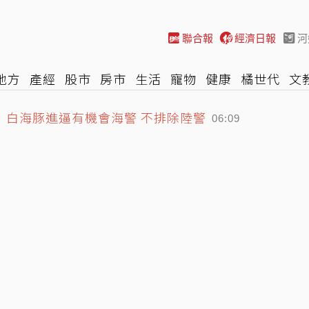
聯合報
經濟日報
河
地方
產經
股市
房市
生活
寵物
健康
橘世代
文
：白海豚進逼有機會海警 不排除陸警
尚
汽車
棒球
HBL
遊戲
專題
網誌
女子漾
陽光
06:09
師吸金⋯豪宅藏黃金鮑魚 要信徒喝精油
05:35
小跌！費半奮力收紅 觀望美伊局勢
07:13