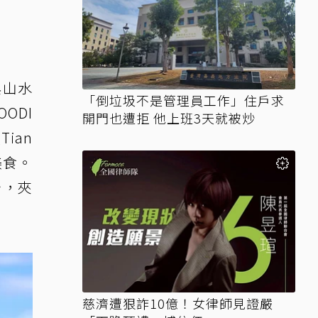
與山水
「倒垃圾不是管理員工作」住戶求
ODI
開門也遭拒 他上班3天就被炒
ian
美食。
治，夾
慈濟遭狠詐10億！女律師見證嚴