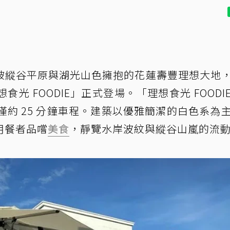
被縱谷平原與湖光山色擁抱的花蓮壽豐理想大地
光 FOODIE」正式登場。「理想食光 FOODI
僅約 25 分鐘車程。建築以優雅簡潔的白色系為
用餐者品嚐
美食
，靜覽水岸波紋與縱谷山嵐的流