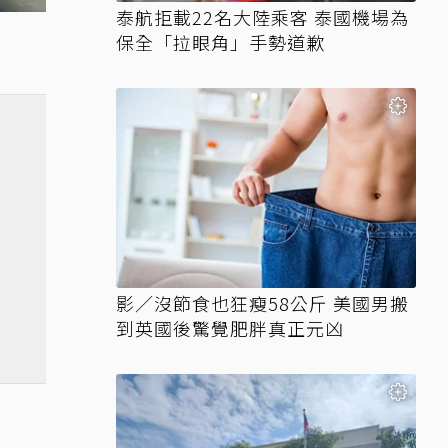
泰航拒載22名大陸乘客 泰國機場為
保全「拉眼角」手勢道歉
影／沒節食也狂瘦58公斤 美國男搬
到英國後驚覺肥胖真正元凶