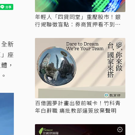
年輕人「四貸同堂」重壓股市！銀
行揭聯徵盲點：券商質押看不到、
時間差達一個月
，全新
E」座
主體，
動。
百億圓夢計畫出發前喊卡！竹科青
年白辭職 痛批教部逼簽放棄聲明