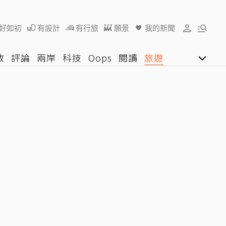
好如初
有設計
有行旅
願景
我的新聞
教
評論
兩岸
科技
Oops
閱讀
旅遊
行動
影音網
U好學