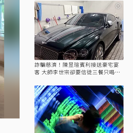
詐騙慈濟！陳昱瑄賓利接送豪宅宴
客 大師李世宗卻要信徒三餐只喝精
油