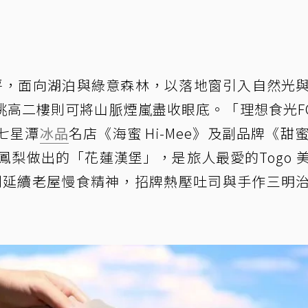
20 坪，面向湖泊與綠意森林，以落地窗引入自然光
高二樓則可將山脈煙嵐盡收眼底。「理想食光FO
七星潭
冰品
名店《海蜜 Hi-Mee》及副品牌《甜蜜T
鳳梨做出的「花蓮漢堡」，是旅人最愛的Togo 
tain》則延續老屋慢食精神，招牌熱壓吐司與手作三明