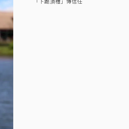
「下跪頂禮」博信任