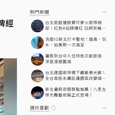
熱門新聞
牌經
台北旅館撞臉寶可夢火箭隊總
部！紅色R招牌爆紅 日網笑喊：
來台灣住這間
洗版IG新北打卡聖地！踏青、玩
水、拍美照一次滿足
暑假到台中入住特色文創旅宿
深度漫遊舊城
台北建國高架橋下藏最美光廊！
全台首座永續庇護園區改變城市
角落，打造友善共融新地標
新北暑假夜間景點推薦｜八里左
岸光雕藝術展正式登場！
猜你喜歡