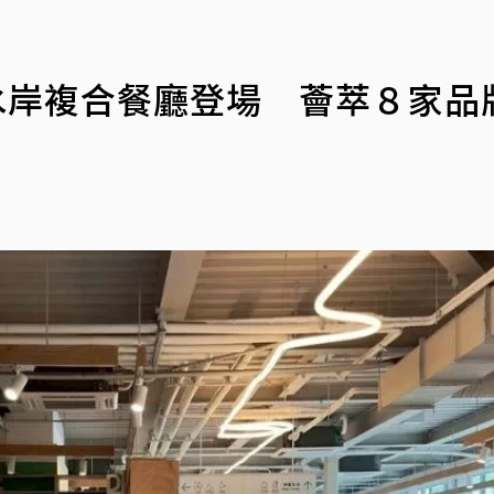
」水岸複合餐廳登場 薈萃８家品