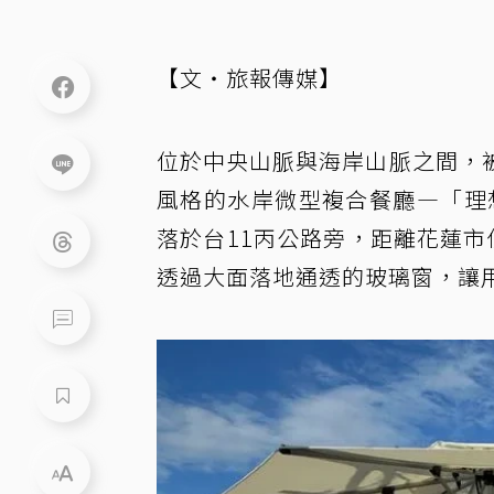
【文・旅報傳媒】
位於中央山脈與海岸山脈之間，
風格的水岸微型複合餐廳—「理想食
落於台11丙公路旁，距離花蓮市
透過大面落地通透的玻璃窗，讓