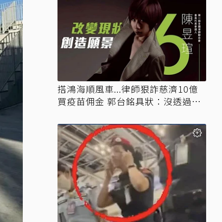
搭鴻海順風車...律師狠詐慈濟10億
買疫苗佣金 郭台銘具狀：沒透過仲
介