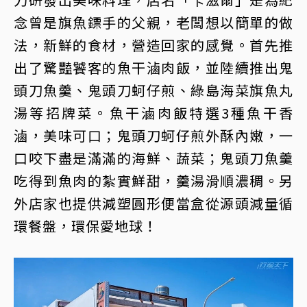
念曾是旗魚鏢手的父親，老闆想以簡單的做
法，新鮮的食材，營造回家的感覺。首先推
出了驚豔饕客的魚干滷肉飯，並陸續推出鬼
頭刀魚羹、鬼頭刀蚵仔煎、綠島海菜旗魚丸
湯等招牌菜。魚干滷肉飯特選3種魚干香
滷，美味可口；鬼頭刀蚵仔煎外酥內嫩，一
口咬下盡是滿滿的海鮮、蔬菜；鬼頭刀魚羹
吃得到魚肉的紮實鮮甜，羹湯滑順濃稠。另
外店家也提供減塑圓形便當盒從源頭減量循
環餐盤，環保愛地球！