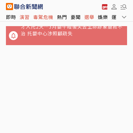
才入托2天…3月嬰午睡後失去生命跡象搶救不
即時
演習
毒駕危機
熱門
要聞
選舉
娛樂
運動
全
治 托嬰中心涉照顧疏失
Sony、台積電傳擬砸1兆日圓 合資在熊本量產
新一代影像感測器
方志友、楊銘威結束12年婚！親發聲：無法再
做情人但永遠是家人