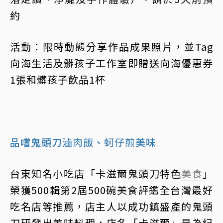
約
活動：限時動態分享作品成果照片，並Tag
向海生活及髒孩子工作室即贈送向海優惠券
1張和髒孩子飲品1杯
品嚐鬼頭刀
滷肉飯
、
蚵仔煎
美味
台東知名小吃店「卡滋爾鬼頭刀特色
美食
」
榮獲500輯第2屆500碗美食評鑑全台灣最好
吃名店等推薦，店主人以成功鎮盛產的鬼頭
刀研發出美味料理，店名「卡滋爾」是為紀