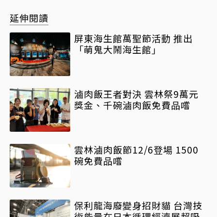
延伸閱讀
屏東海生館萬聖節活動 推出
「萌鬼大鬧海生館」
滷肉飯王者對決 雲林祭9萬元
獎金、千碗滷肉飯免費品嚐
雲林滷肉飯節12/6登場 1500
碗免費品嚐
保利龍海廢變身招財貓 台灣技
術能量在日本循環經濟展超吸