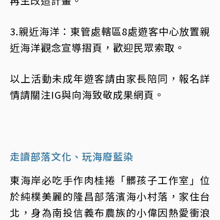
再生改造計畫。
3.親近海洋：東管處轄區8處遊客中心放置親
近海洋觀念宣導摺頁，歡迎民眾索取。
以上活動未成年遊客請由家長陪同，報名詳
情請關注IG與向海致敬成果網頁。
走讀部落文化、玩海廢藍染
東海岸必吃手作肉桂捲「髒孩子工作室」位
於純樸美麗的隆昌部落濱海小村落，家住台
北，身為南投信義布農族的小偉因熱愛衝浪