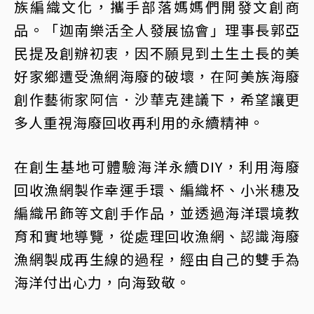
族編織文化，攜手部落媽媽們開發文創商
品。「迦南樂活全人發展協會」理事長郭亞
民提及創辦初衷，因不願見到土生土長的美
好家鄉遭受漁網海廢的破壞，在阿美族海廢
創作藝術家阿信．沙華克建議下，希望讓更
多人重視海廢回收再利用的永續精神。
在創生基地可體驗海洋永續DIY，利用海廢
回收漁網製作幸運手環、編織杯、小米穗及
編織吊飾等文創手作品，並透過海洋環境教
育和實地導覽，從處理回收漁網、認識海廢
漁網製成再生線的過程，經由自己的雙手為
海洋付出心力，向海致敬。