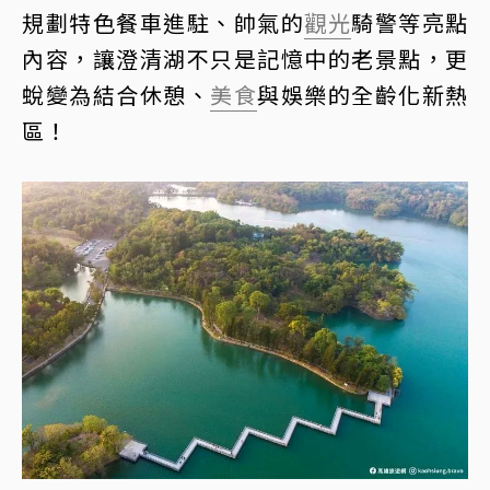
規劃特色餐車進駐、帥氣的
觀光
騎警等亮點
內容，讓澄清湖不只是記憶中的老景點，更
蛻變為結合休憩、
美食
與娛樂的全齡化新熱
區！