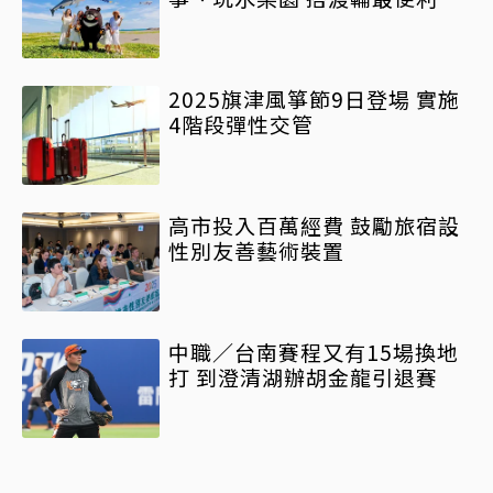
2025旗津風箏節9日登場 實施
4階段彈性交管
高市投入百萬經費 鼓勵旅宿設
性別友善藝術裝置
中職／台南賽程又有15場換地
打 到澄清湖辦胡金龍引退賽