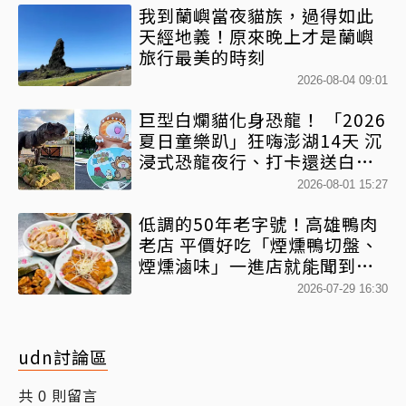
我到蘭嶼當夜貓族，過得如此
天經地義！原來晚上才是蘭嶼
旅行最美的時刻
2026-08-04 09:01
巨型白爛貓化身恐龍！ 「2026
夏日童樂趴」狂嗨澎湖14天 沉
浸式恐龍夜行、打卡還送白爛
貓扇
2026-08-01 15:27
低調的50年老字號！高雄鴨肉
老店 平價好吃「煙燻鴨切盤、
煙燻滷味」一進店就能聞到香
氣
2026-07-29 16:30
udn討論區
共
則留言
0