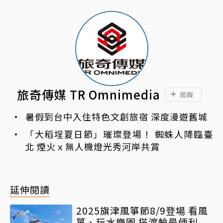
旅奇傳媒 TR Omnimedia
追蹤
暑假到台中入住特色文創旅宿 深度漫遊舊城
「大稻埕夏日節」璀璨登場！ 蜘蛛人降臨臺
北 煙火ｘ無人機燈光秀河岸共賞
延伸閱讀
2025旗津風箏節8/9登場 看風
箏、玩水樂園 搭渡輪最便利