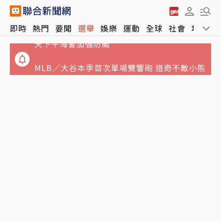
父親節泡湯了！專家曝白海豚搖滾時段 最快明
即時
熱門
要聞
選舉
娛樂
運動
全球
社會
地方
天下午海警加強防颱
MLB／大谷本季首次單場雙響砲 道奇不敵小熊
慘吞今年最長6連敗
打伊朗耗盡彈藥卻不知情？華郵：川普上周在
大衛營怒飆防長赫塞斯